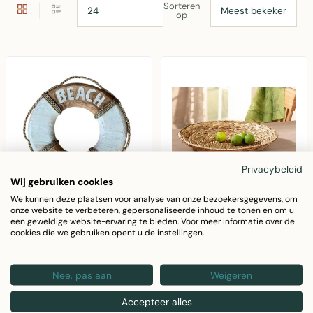
Sorteren
op
Privacybeleid
Wij gebruiken cookies
We kunnen deze plaatsen voor analyse van onze bezoekersgegevens, om
onze website te verbeteren, gepersonaliseerde inhoud te tonen en om u
BALI-DREAMS
BALI-DREAMS
een geweldige website-ervaring te bieden. Voor meer informatie over de
Houten decoratie
Grote platte
cookies die we gebruiken opent u de instellingen.
reddingsboei 40 cm
gevlochten schaal 50
cm
Houten decoratie
Nee, pas aan
Weigeren
Grote platte
reddingsboei 40 cm
gevlochten schaal Ø
met touw in wit en
€18,95
Accepteer alles
50 cm van