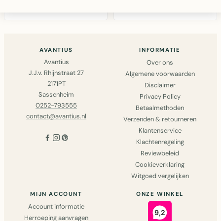
€18,95
bruin - maritieme
waterhyacint -
wanddec..
decoratief
wandobject..
AVANTIUS
INFORMATIE
Avantius
Over ons
J.J.v. Rhijnstraat 27
Algemene voorwaarden
2171PT
Disclaimer
Sassenheim
Privacy Policy
0252-793555
Betaalmethoden
contact@avantius.nl
Verzenden & retourneren
Klantenservice
Klachtenregeling
Reviewbeleid
Cookieverklaring
Witgoed vergelijken
MIJN ACCOUNT
ONZE WINKEL
Account informatie
Herroeping aanvragen