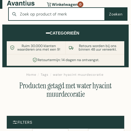
Wasmachine of koelkast nodig? Vergelijk alle prijzen op
Winkelwagen
0
Witgoedaanbod.nl
Zoeken
Zoeken
CATEGORIEËN
Ruim 30.000 klanten
Retours worden bij ons
waarderen ons met een 9!
binnen 48 uur verwerkt.
Retourtermijn: 14 dagen na ontvangst.
Home
/
Tags
/
water hyacint muurdecoratie
Producten getagd met water hyacint
muurdecoratie
FILTERS