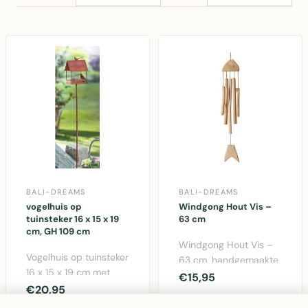
BALI-DREAMS
BALI-DREAMS
vogelhuis op
Windgong Hout Vis –
tuinsteker 16 x 15 x 19
63 cm
cm, GH 109 cm
Windgong Hout Vis –
Vogelhuis op tuinsteker
63 cm, handgemaakte
16 x 15 x 19 cm met
houten decoratie met
€15,95
roestlook afwerking en
€20,95
rustgevend geluid..
109 cm hoogte..