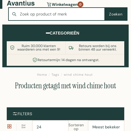
Wasmachine of koelkast nodig? Vergelijk alle prijzen op
Winkelwagen
0
Witgoedaanbod.nl
Zoeken
Zoeken
CATEGORIEËN
Ruim 30.000 klanten
Retours worden bij ons
waarderen ons met een 9!
binnen 48 uur verwerkt.
Retourtermijn: 14 dagen na ontvangst.
Home
/
Tags
/
wind chime hout
Producten getagd met wind chime hout
FILTERS
Sorteren
op