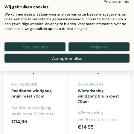
Privacybeleid
Wij gebruiken cookies
We kunnen deze plaatsen voor analyse van onze bezoekersgegevens, om
onze website te verbeteren, gepersonaliseerde inhoud te tonen en om u
een geweldige website-ervaring te bieden. Voor meer informatie over de
cookies die we gebruiken opent u de instellingen.
Nee, pas aan
Weigeren
Accepteer alles
BALI-DREAMS
BALI-DREAMS
Roodborst windgong
Winterkoning
bruin roest 70cm
windgong bruin roest
70cm
Roodborst windgong
Winterkoning
bruin roest 70cm met
windgong bruin roest
metalen klankbuizen
€14,95
70cm - decoratieve
€14,95
voor tuin en balkon..
tuinwindgong van