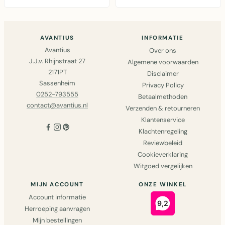
metaal met..
AVANTIUS
INFORMATIE
Avantius
Over ons
J.J.v. Rhijnstraat 27
Algemene voorwaarden
2171PT
Disclaimer
Sassenheim
Privacy Policy
0252-793555
Betaalmethoden
contact@avantius.nl
Verzenden & retourneren
Klantenservice
Klachtenregeling
Reviewbeleid
Cookieverklaring
Witgoed vergelijken
MIJN ACCOUNT
ONZE WINKEL
Account informatie
Herroeping aanvragen
Mijn bestellingen