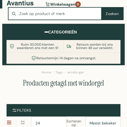
Wasmachine of koelkast nodig? Vergelijk alle prijzen op
Winkelwagen
0
Witgoedaanbod.nl
Zoeken
Zoeken
CATEGORIEËN
Ruim 30.000 klanten
Retours worden bij ons
waarderen ons met een 9!
binnen 48 uur verwerkt.
Retourtermijn: 14 dagen na ontvangst.
Home
/
Tags
/
windorgel
Producten getagd met windorgel
FILTERS
Sorteren
op