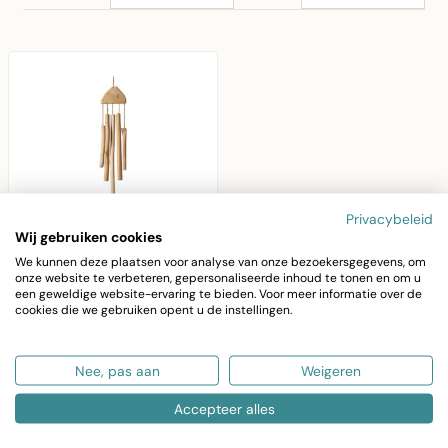
Privacybeleid
Wij gebruiken cookies
We kunnen deze plaatsen voor analyse van onze bezoekersgegevens, om
onze website te verbeteren, gepersonaliseerde inhoud te tonen en om u
BALI-DREAMS
een geweldige website-ervaring te bieden. Voor meer informatie over de
Windgong Hout Vis –
cookies die we gebruiken opent u de instellingen.
63 cm
Windgong Hout Vis –
Nee, pas aan
Weigeren
63 cm, handgemaakte
houten decoratie met
€15,95
Accepteer alles
rustgevend geluid..