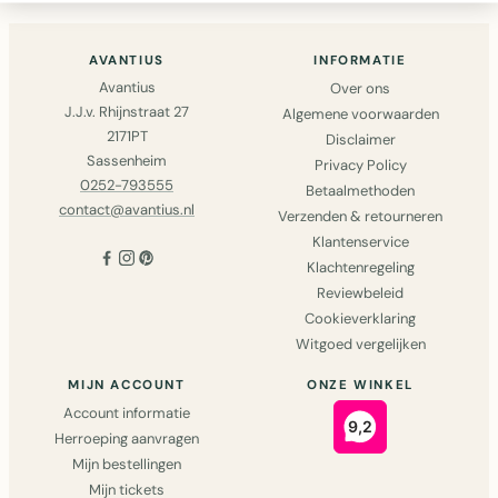
AVANTIUS
INFORMATIE
Avantius
Over ons
J.J.v. Rhijnstraat 27
Algemene voorwaarden
2171PT
Disclaimer
Sassenheim
Privacy Policy
0252-793555
Betaalmethoden
contact@avantius.nl
Verzenden & retourneren
Klantenservice
Klachtenregeling
Reviewbeleid
Cookieverklaring
Witgoed vergelijken
MIJN ACCOUNT
ONZE WINKEL
Account informatie
Herroeping aanvragen
Mijn bestellingen
Mijn tickets