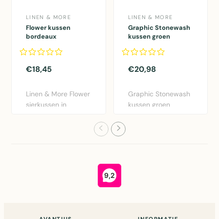
LINEN & MORE
LINEN & MORE
Flower kussen
Graphic Stonewash
bordeaux
kussen groen
dia40x12cm
30x50cm
€18,45
€20,98
Linen & More Flower
Graphic Stonewash
sierkussen in
kussen groen
bordeaux rood.
30x50cm van Linen
Diameter 40..
& More. Lux..