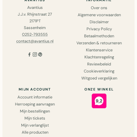
AVANTIUS
INFORMATIE
Avantius
Over ons
J.J.v. Rhijnstraat 27
Algemene voorwaarden
2171PT
Disclaimer
Sassenheim
Privacy Policy
0252-793555
Betaalmethoden
contact@avantius.nl
Verzenden & retourneren
Klantenservice
Klachtenregeling
Reviewbeleid
Cookieverklaring
Witgoed vergelijken
MIJN ACCOUNT
ONZE WINKEL
Account informatie
Herroeping aanvragen
Mijn bestellingen
Mijn tickets
Mijn verlanglijst
Alle producten