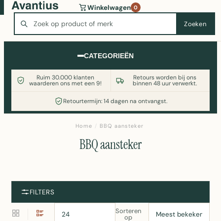
Wasmachine of koelkast nodig? Vergelijk alle prijzen op
Winkelwagen
0
Witgoedaanbod.nl
Zoeken
Zoeken
CATEGORIEËN
Ruim 30.000 klanten
Retours worden bij ons
waarderen ons met een 9!
binnen 48 uur verwerkt.
Retourtermijn: 14 dagen na ontvangst.
Home
/
BBQ aansteker
BBQ aansteker
FILTERS
Sorteren
op