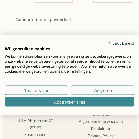
Geen producten gevonden!
Niet gevonden wat u zocht? Bel ons op
0252 –
Privacybeleid
Wij gebruiken cookies
793555
of
stuur een bericht
— we zoeken het voor u
We kunnen deze plaatsen voor analyse van onze bezoekersgegevens, om
op.
onze website te verbeteren, gepersonaliseerde inhoud te tonen en om u
een geweldige website-ervaring te bieden. Voor meer informatie over de
cookies die we gebruiken opent u de instellingen.
GA VERDER MET WINKELEN
Nee, pas aan
Weigeren
Accepteer alles
AVANTIUS
INFORMATIE
Avantius
Over ons
J.J.v. Rhijnstraat 27
Algemene voorwaarden
2171PT
Disclaimer
Sassenheim
Privacy Policy