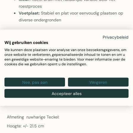
roestproces
Voetplaat:
Stabiel en plat voor eenvoudig plaatsen op
diverse ondergronden
Deze mooie teckel is leuk voor in de tuin maar kan ook heel
Privacybeleid
goed in de woonkamer met deze stoere look heeft u echt een
Wij gebruiken cookies
We kunnen deze plaatsen voor analyse van onze bezoekersgegevens, om
eyecatcher.
onze website te verbeteren, gepersonaliseerde inhoud te tonen en om u
een geweldige website-ervaring te bieden. Voor meer informatie over de
cookies die we gebruiken opent u de instellingen.
Dit leuke teckeltje brengt wat vrolijkheid in je tuin of
vensterbank.
Nee, pas aan
Weigeren
Accepteer alles
Door de voetplaat is deze gemakkelijk overal neer te zetten.
Afmeting ruwharige Teckel:
Hoogte: +/- 21.5 cm