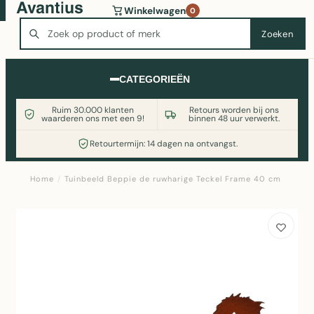
Wasmachine of koelkast nodig? Vergelijk alle prijzen op
Winkelwagen
0
Witgoedaanbod.nl
Zoeken
Zoeken
CATEGORIEËN
Ruim 30.000 klanten
Retours worden bij ons
waarderen ons met een 9!
binnen 48 uur verwerkt.
Retourtermijn: 14 dagen na ontvangst.
Home
/
Tuinbeeld Beppie de ruwharige Teckel Frame 40 cm