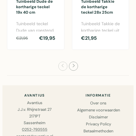
Tuinbeeld Dude de
Tuinbeeld Takkie
kortharige teckel
de kortharige
19x 40 cm
teckel 28x 25cm
Tuinbeeld teckel
Tuinbeeld Takkie de
Dude van roestend
kortharige teckel uit
staal - 19x40 cm
roestbruin metaal,
€19,95
€21,95
€21,95
decoratief metalen
28,5 x 25 cm,
beeld voo..
weerb..
AVANTIUS
INFORMATIE
Avantius
Over ons
J.J.v. Rhijnstraat 27
Algemene voorwaarden
2171PT
Disclaimer
Sassenheim
Privacy Policy
0252-793555
Betaalmethoden