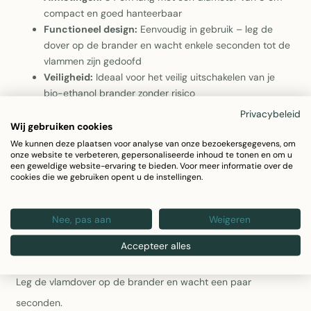
compact en goed hanteerbaar
Functioneel design:
Eenvoudig in gebruik – leg de
dover op de brander en wacht enkele seconden tot de
vlammen zijn gedoofd
Veiligheid:
Ideaal voor het veilig uitschakelen van je
bio-ethanol brander zonder risico
Privacybeleid
1x vlammendover
Wij gebruiken cookies
We kunnen deze plaatsen voor analyse van onze bezoekersgegevens, om
onze website te verbeteren, gepersonaliseerde inhoud te tonen en om u
Materiaal •Roestvrij staal
een geweldige website-ervaring te bieden. Voor meer informatie over de
cookies die we gebruiken opent u de instellingen.
•Lengte 34 cm
•Diameter 8 cm
Nee, pas aan
Weigeren
Accepteer alles
In handige vorm.
Leg de vlamdover op de brander en wacht een paar
seconden.