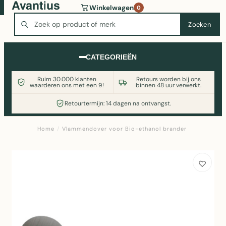
Wasmachine of koelkast nodig? Vergelijk alle prijzen op
Winkelwagen
0
Witgoedaanbod.nl
Zoeken
Zoeken
CATEGORIEËN
Ruim 30.000 klanten
Retours worden bij ons
waarderen ons met een 9!
binnen 48 uur verwerkt.
Retourtermijn: 14 dagen na ontvangst.
Home
/
Vlammendover voor Bio-ethanol brander