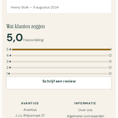
Henny Stolk — 9 augustus 2024
Wat klanten zeggen
5,0
1 beoordeling
5★
1
4★
0
3★
0
2★
0
1★
0
Schrijf een review
AVANTIUS
INFORMATIE
Avantius
Over ons
J.J.v. Rhijnstraat 27
Algemene voorwaarden