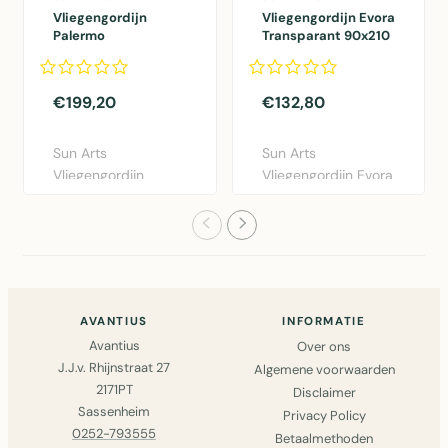
Vliegengordijn
Vliegengordijn Evora
Palermo
Transparant 90x210
Transparant - wit
cm
100x232 cm
€199,20
€132,80
Sun Arts
Sun Arts
Vliegengordijn
Vliegengordijn Evora
Palermo
Transparant 90x210
Transparant in wit
cm - PVC vl..
(100x232 ..
AVANTIUS
INFORMATIE
Avantius
Over ons
J.J.v. Rhijnstraat 27
Algemene voorwaarden
2171PT
Disclaimer
Sassenheim
Privacy Policy
0252-793555
Betaalmethoden