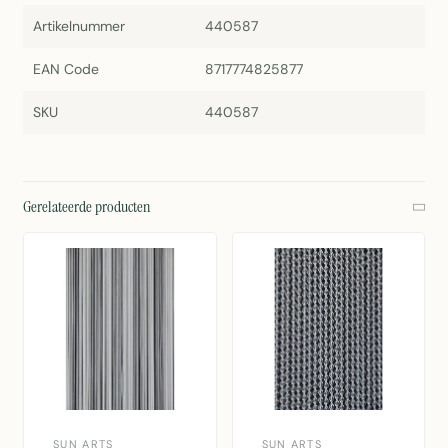
Artikelnummer
440587
EAN Code
8717774825877
SKU
440587
Gerelateerde producten
SUN ARTS
SUN ARTS