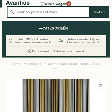
Wasmachine of koelkast nodig? Vergelijk alle prijzen op
Winkelwagen
0
Witgoedaanbod.nl
Zoeken
Zoeken
CATEGORIEËN
Ruim 30.000 klanten
Retours worden bij ons
waarderen ons met een 9!
binnen 48 uur verwerkt.
Retourtermijn: 14 dagen na ontvangst.
Home
/
Vliegengordijn Palermo Transparant - bruin 90x210
cm