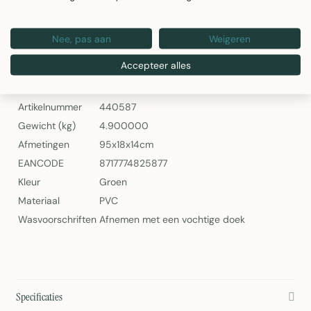
Effectieve insectenbescherming
Transparante uitvoering
Nee, pas aan
Weigeren
Sun Arts Vliegengordijn Palermo Transparant – Bruin
Accepteer alles
Specificaties
Artikelnummer
440587
Gewicht (kg)
4.900000
Afmetingen
95x18x14cm
EANCODE
8717774825877
Kleur
Groen
Materiaal
PVC
Wasvoorschriften
Afnemen met een vochtige doek
Specificaties