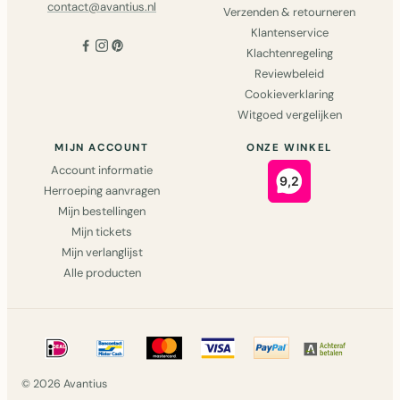
contact@avantius.nl
Verzenden & retourneren
Klantenservice
Klachtenregeling
Reviewbeleid
Cookieverklaring
Witgoed vergelijken
MIJN ACCOUNT
ONZE WINKEL
Account informatie
Herroeping aanvragen
Mijn bestellingen
Mijn tickets
Mijn verlanglijst
Alle producten
© 2026 Avantius