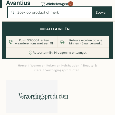
Wasmachine of koelkast nodig? Vergelijk alle prijzen op
Winkelwagen
0
Witgoedaanbod.nl
Zoeken
Zoeken
CATEGORIEËN
Ruim 30.000 klanten
Retours worden bij ons
waarderen ons met een 9!
binnen 48 uur verwerkt.
Retourtermijn: 14 dagen na ontvangst.
Home
/
Wonen en Koken en Huishouden
/
Beauty &
Care
/
Verzorgingsproducten
Verzorgingsproducten