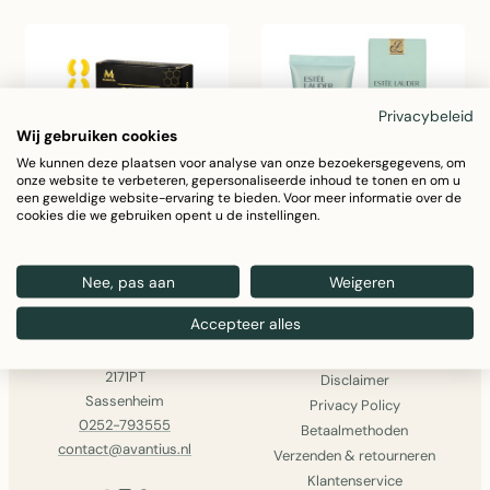
Privacybeleid
Wij gebruiken cookies
We kunnen deze plaatsen voor analyse van onze bezoekersgegevens, om
onze website te verbeteren, gepersonaliseerde inhoud te tonen en om u
een geweldige website-ervaring te bieden. Voor meer informatie over de
cookies die we gebruiken opent u de instellingen.
Gezichtsreinigers
Gezichtsverzorging
Nee, pas aan
Weigeren
AVANTIUS
INFORMATIE
Accepteer alles
Avantius
Over ons
J.J.v. Rhijnstraat 27
Algemene voorwaarden
2171PT
Disclaimer
Sassenheim
Privacy Policy
0252-793555
Betaalmethoden
contact@avantius.nl
Verzenden & retourneren
Klantenservice