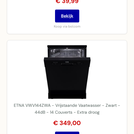
€ 39,99
Bekijk
Koop via bol.com
ETNA VWV144ZWA - Vrijstaande Vaatwasser - Zwart -
44dB - 14 Couverts - Extra droog
€ 349,00