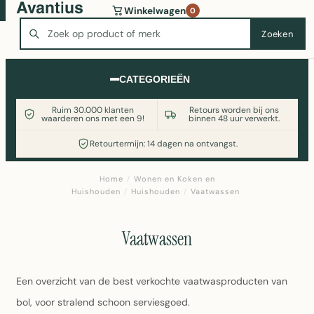
Wasmachine of koelkast nodig? Vergelijk alle prijzen op
Winkelwagen
0
Witgoedaanbod.nl
Zoeken
Zoeken
CATEGORIEËN
Ruim 30.000 klanten
Retours worden bij ons
waarderen ons met een 9!
binnen 48 uur verwerkt.
Retourtermijn: 14 dagen na ontvangst.
Home
/
Wonen en Koken en
Huishouden
/
Huishouden
/
Vaatwassen
Vaatwassen
Een overzicht van de best verkochte vaatwasproducten van
bol, voor stralend schoon serviesgoed.