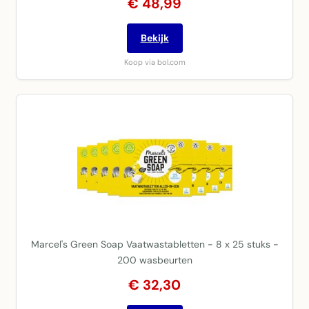
€ 48,99
Bekijk
Koop via bol.com
Marcel's Green Soap Vaatwastabletten - 8 x 25 stuks -
200 wasbeurten
€ 32,30