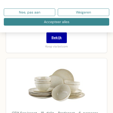
Studio Tavola Serviesset Sunny Summer 18-delig / 6
Nee, pas aan
Weigeren
personen - 6 ontbijtborden, 6 soepborden en 6…
Accepteer alles
€ 69,95
Bekijk
Koop via bol.com