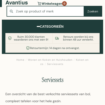
Wasmachine of koelkast nodig? Vergelijk alle prijzen op
Winkelwagen
0
Witgoedaanbod.nl
Zoeken
Zoeken
CATEGORIEËN
Ruim 30.000 klanten
Retours worden bij ons
waarderen ons met een 9!
binnen 48 uur verwerkt.
Retourtermijn: 14 dagen na ontvangst.
Home
/
Wonen en Koken en Huishouden
/
Koken en
zo
/
Serviessets
Serviessets
Een overzicht van de best verkochte serviessets van bol,
compleet tafelen voor het hele gezin.