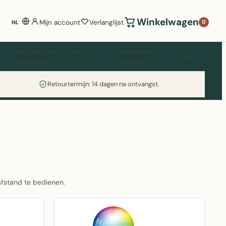
Winkelwagen
Mijn account
Verlanglijst
0
NL
Woonaccessoires en
Playmarket
Tuin
decoratie
Trolleys
Retourtermijn: 14 dagen na ontvangst.
afstand te bedienen.