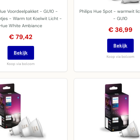
 Hue Voordeelpakket - GU10 -
Philips Hue Spot - warmwit li
tjes - Warm tot Koelwit Licht -
- GU10
Hue White Ambiance
€ 36,99
€ 79,42
Bekijk
Bekijk
Koop via bol.com
Koop via bol.com