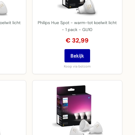
elwit licht
Philips Hue Spot - warm-tot koelwit licht
- 1 pack - GU10
€ 32,99
Bekijk
Koop via bol.com