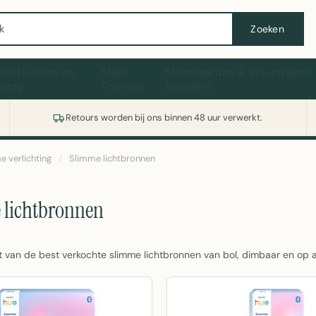
Wasmachine of koelkast nodig? Vergelijk alle prijzen op Witgoedaanbod.nl
Zoeken
hootkussen en
Sfeer
Sfeerhaarden & Bio-ethanol
ptray
Thema's
branders
Retours worden bij ons binnen 48 uur verwerkt.
e verlichting
/
Slimme lichtbronnen
 lichtbronnen
t van de best verkochte slimme lichtbronnen van bol, dimbaar en op 