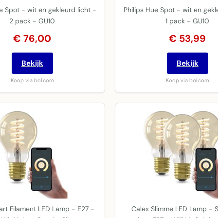
e Spot - wit en gekleurd licht -
Philips Hue Spot - wit en gekle
2 pack - GU10
1 pack - GU10
€ 76,00
€ 53,99
Bekijk
Bekijk
Koop via bol.com
Koop via bol.com
art Filament LED Lamp - E27 -
Calex Slimme LED Lamp - S