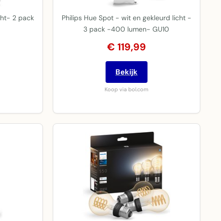
cht- 2 pack
Philips Hue Spot - wit en gekleurd licht -
3 pack -400 lumen- GU10
€ 119,99
Bekijk
Koop via bol.com