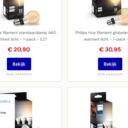
ue filament standaardlamp A60
Philips Hue filament globel
htwit licht - 1-pack - E27
warmwit licht - 1-pack 
€ 20,90
€ 30,95
Bekijk
Bekijk
Koop via bol.com
Koop via bol.com
policy
show