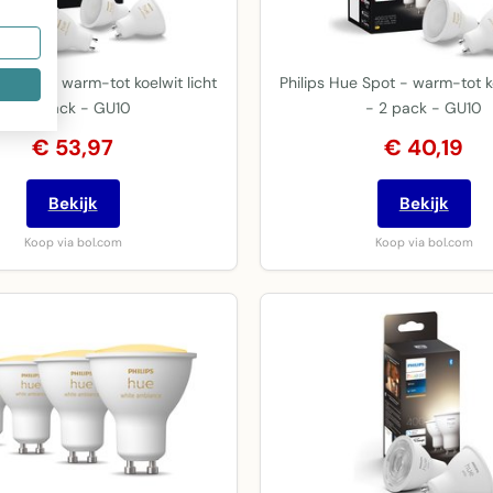
e Spot - warm-tot koelwit licht
Philips Hue Spot - warm-tot ko
- 3 pack - GU10
- 2 pack - GU10
€ 53,97
€ 40,19
Bekijk
Bekijk
Koop via bol.com
Koop via bol.com