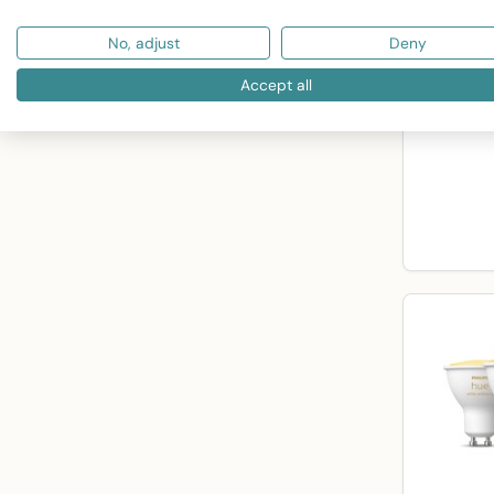
No, adjust
Deny
Philips Hu
Accept all