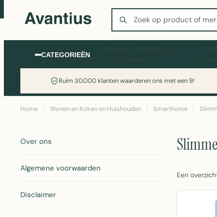
Zoeken
Wonen en Koken en
Sc
CATEGORIEËN
Huishouden
La
Ruim 30.000 klanten waarderen ons met een 9!
Home
/
Wonen en Koken en Huishouden
/
Smarthome
/
Slimm
Slimme
Over ons
Algemene voorwaarden
Een overzich
Disclaimer