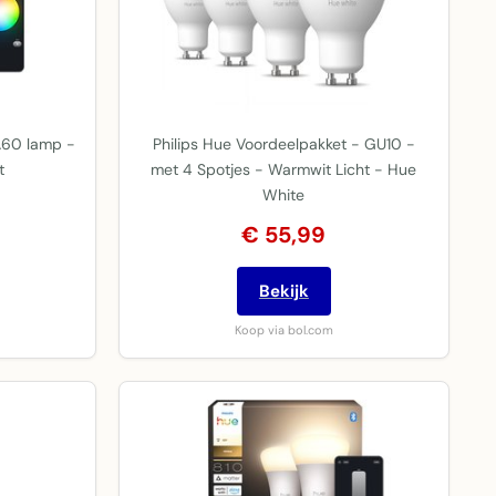
 A60 lamp -
Philips Hue Voordeelpakket - GU10 -
t
met 4 Spotjes - Warmwit Licht - Hue
White
€ 55,99
Bekijk
Koop via bol.com