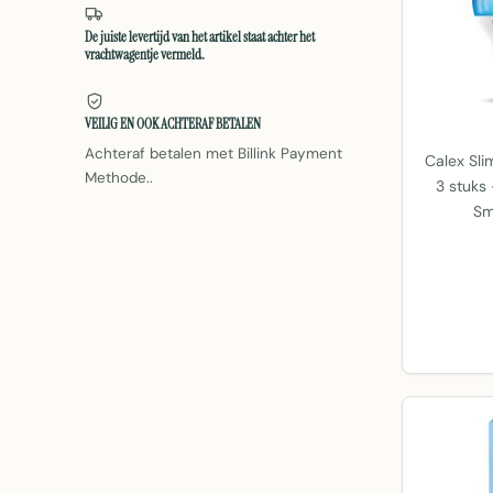
De juiste levertijd van het artikel staat achter het
vrachtwagentje vermeld.
VEILIG EN OOK ACHTERAF BETALEN
Achteraf betalen met Billink Payment
Calex Sl
Methode..
3 stuks 
Sm