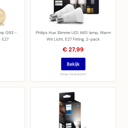
amp G93 -
Philips Hue Slimme LED A60 lamp, Warm
- E27
Wit Licht, E27 Fitting, 2-pack
€ 27,99
Bekijk
Koop via bol.com