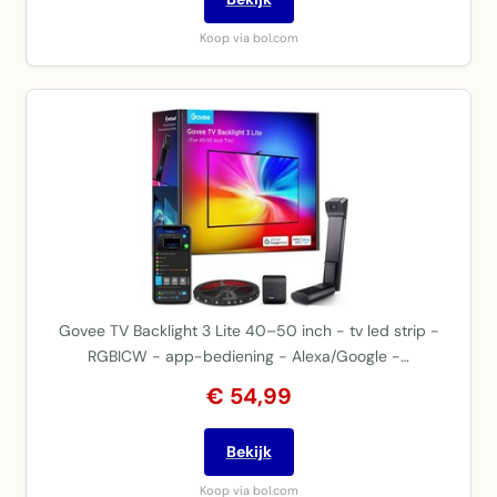
Koop via bol.com
Govee TV Backlight 3 Lite 40–50 inch - tv led strip -
RGBICW - app-bediening - Alexa/Google -…
€ 54,99
Bekijk
Koop via bol.com