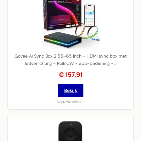
Govee AI Sync Box 2 55–65 inch - HDMI sync box met
ledverlichting - RGBICW - app-bediening -…
€ 157,91
Bekijk
Koop via bol.com