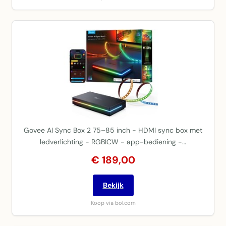
Govee AI Sync Box 2 75–85 inch - HDMI sync box met
ledverlichting - RGBICW - app-bediening -…
€ 189,00
Bekijk
Koop via bol.com