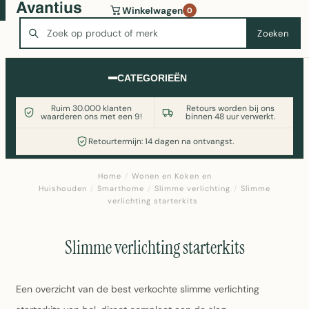
Wasmachine of koelkast nodig? Vergelijk alle prijzen op
Winkelwagen
0
Witgoedaanbod.nl
Zoeken
Zoeken
CATEGORIEËN
Ruim 30.000 klanten
Retours worden bij ons
waarderen ons met een 9!
binnen 48 uur verwerkt.
Retourtermijn: 14 dagen na ontvangst.
Home
/
Wonen en Koken en
Huishouden
/
Smarthome
/
Slimme verlichting
/
Slimme
verlichting starterkits
Slimme verlichting starterkits
Een overzicht van de best verkochte slimme verlichting