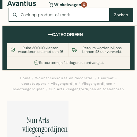
Wasmachine of koelkast nodig? Vergelijk alle prijzen op
Winkelwagen
0
Witgoedaanbod.nl
Zoeken
Zoeken
CATEGORIEËN
Ruim 30.000 klanten
Retours worden bij ons
waarderen ons met een 9!
binnen 48 uur verwerkt.
Retourtermijn: 14 dagen na ontvangst.
Home
/
Woonaccessoires en decoratie
/
Deurmat -
deurstoppers - vliegengordijn
/
Vliegengordijnen -
insectengordijnen
/
Sun Arts vliegengordijnen en toebehoren
Sun Arts
vliegengordijnen