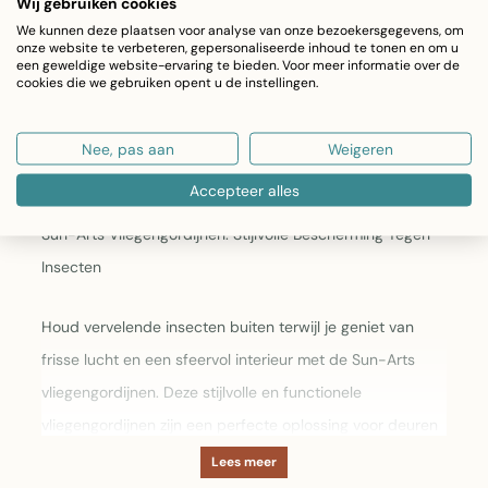
Wij gebruiken cookies
We kunnen deze plaatsen voor analyse van onze bezoekersgegevens, om
onze website te verbeteren, gepersonaliseerde inhoud te tonen en om u
een geweldige website-ervaring te bieden. Voor meer informatie over de
cookies die we gebruiken opent u de instellingen.
Nee, pas aan
Weigeren
Sun Arts vliegengordijn
Accepteer alles
Sun-Arts Vliegengordijnen: Stijlvolle Bescherming Tegen
Insecten
Houd vervelende insecten buiten terwijl je geniet van
frisse lucht en een sfeervol interieur met de Sun-Arts
vliegengordijnen. Deze stijlvolle en functionele
vliegengordijnen zijn een perfecte oplossing voor deuren
en doorgangen, zowel binnenshuis als buitenshuis.
Lees meer