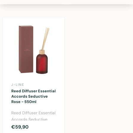
warme C..
J-LINE
Reed Diffuser Essential
Accords Seductive
Rose - 550ml
Reed Diffuser Essential
Accords Seductive
Rose 550ml - elegante
€59,90
rietverspreider ..