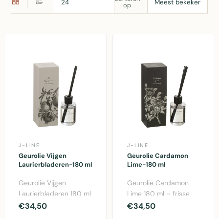
op
J-LINE
J-LINE
Geurolie Vijgen
Geurolie Cardamon
Laurierbladeren-180 ml
Lime-180 ml
Geurolie Vijgen
Geurolie Cardamon
Laurierbladeren 180 ml
Lime 180 ml – frisse
- verfijnde groene geur
citrusgeur met
€34,50
€34,50
in glazen fles ui..
kardemom en limoen in