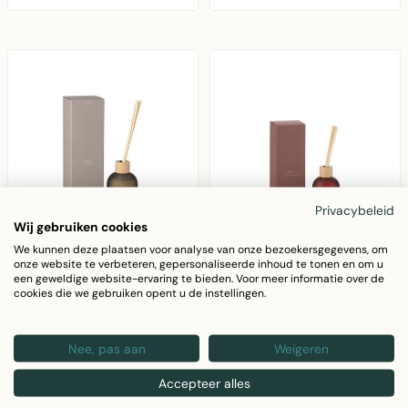
el..
Privacybeleid
Wij gebruiken cookies
We kunnen deze plaatsen voor analyse van onze bezoekersgegevens, om
J-LINE
J-LINE
onze website te verbeteren, gepersonaliseerde inhoud te tonen en om u
Reed Diffuser Essential
Reed Diffuser Essential
een geweldige website-ervaring te bieden. Voor meer informatie over de
cookies die we gebruiken opent u de instellingen.
Accords Leather
Accords Seductive
Desire-550ml
Rose - 250ml
Reed Diffuser Essential
Reed Diffuser Essential
Nee, pas aan
Weigeren
Accords Leather
Accords Seductive
Accepteer alles
Desire 550ml
Rose – rietverspreider
€59,90
€34,90
rietverspreider met
met bloemige ..