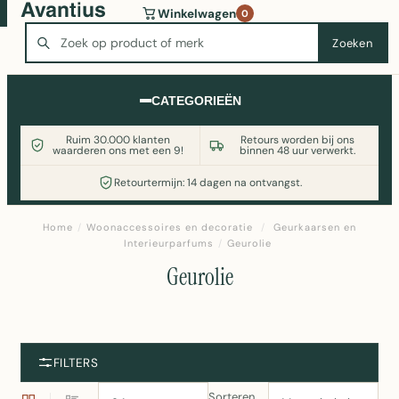
Wasmachine of koelkast nodig? Vergelijk alle prijzen op
Winkelwagen
0
Witgoedaanbod.nl
Zoeken
Zoeken
CATEGORIEËN
Ruim 30.000 klanten
Retours worden bij ons
waarderen ons met een 9!
binnen 48 uur verwerkt.
Retourtermijn: 14 dagen na ontvangst.
Home
/
Woonaccessoires en decoratie
/
Geurkaarsen en
Interieurparfums
/
Geurolie
Geurolie
FILTERS
Sorteren