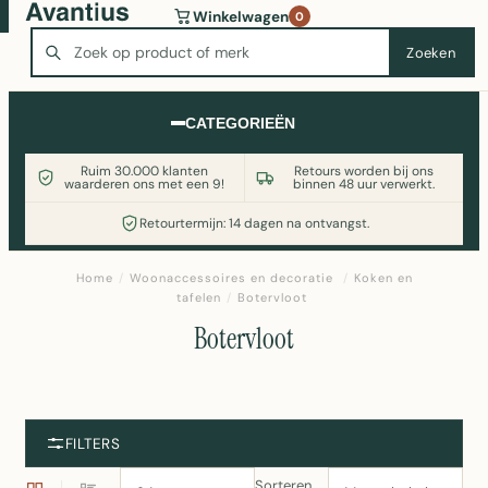
Wasmachine of koelkast nodig? Vergelijk alle prijzen op
Winkelwagen
0
Witgoedaanbod.nl
Zoeken
Zoeken
CATEGORIEËN
Ruim 30.000 klanten
Retours worden bij ons
waarderen ons met een 9!
binnen 48 uur verwerkt.
Retourtermijn: 14 dagen na ontvangst.
Home
/
Woonaccessoires en decoratie
/
Koken en
tafelen
/
Botervloot
Botervloot
FILTERS
Sorteren