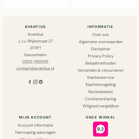
10 cm voor ..
functioneel en decor..
AVANTIUS
INFORMATIE
Avantius
Over ons
J.J.v. Rhijnstraat 27
Algemene voorwaarden
2171PT
Disclaimer
Sassenheim
Privacy Policy
0252-793555
Betaalmethoden
contact@avantius.nl
Verzenden & retourneren
Klantenservice
Klachtenregeling
Reviewbeleid
Cookieverklaring
Witgoed vergelijken
MIJN ACCOUNT
ONZE WINKEL
Account informatie
Herroeping aanvragen