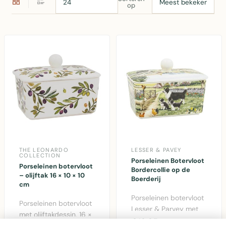
op
THE LEONARDO
LESSER & PAVEY
COLLECTION
Porseleinen Botervloot
Porseleinen botervloot
Bordercollie op de
– olijftak 16 × 10 × 10
Boerderij
cm
Porseleinen botervloot
Porseleinen botervloot
Lesser & Parvey met
met olijftakdessin, 16 ×
boerderijmotief en
€19,95
10 × 10 cm –