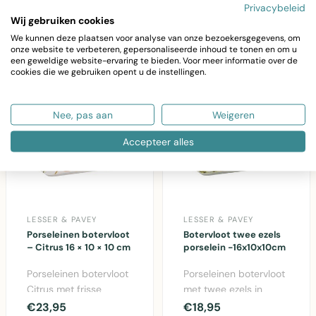
€24,95
losse deksel, perf..
Privacybeleid
mediterrane sti..
Wij gebruiken cookies
We kunnen deze plaatsen voor analyse van onze bezoekersgegevens, om
onze website te verbeteren, gepersonaliseerde inhoud te tonen en om u
een geweldige website-ervaring te bieden. Voor meer informatie over de
cookies die we gebruiken opent u de instellingen.
Nee, pas aan
Weigeren
Accepteer alles
LESSER & PAVEY
LESSER & PAVEY
Porseleinen botervloot
Botervloot twee ezels
– Citrus 16 × 10 × 10 cm
porselein -16x10x10cm
Porseleinen botervloot
Porseleinen botervloot
Citrus met frisse
met twee ezels in
fruitmotief – 16 × 10 ×
landelijk design -
€23,95
€18,95