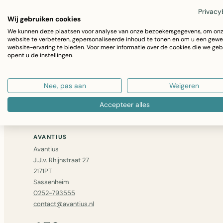
Privacy
Wij gebruiken cookies
We kunnen deze plaatsen voor analyse van onze bezoekersgegevens, om on
Niet gevonden wat u zocht? Bel ons op
0252 – 79355
website te verbeteren, gepersonaliseerde inhoud te tonen en om u een gewe
website-ervaring te bieden. Voor meer informatie over de cookies die we geb
bericht
— we zoeken het voor u op.
opent u de instellingen.
GA VERDER MET WINKELEN
Nee, pas aan
Weigeren
Accepteer alles
AVANTIUS
Avantius
J.J.v. Rhijnstraat 27
2171PT
Sassenheim
0252-793555
contact@avantius.nl