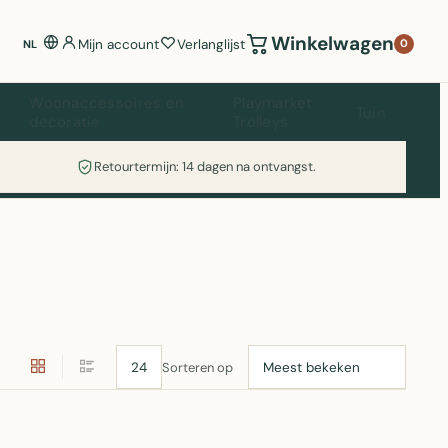
Winkelwagen
Mijn account
Verlanglijst
0
NL
Woonaccessoires en
Playmarket
Tuin
decoratie
Trolleys
Retourtermijn: 14 dagen na ontvangst.
Sorteren op