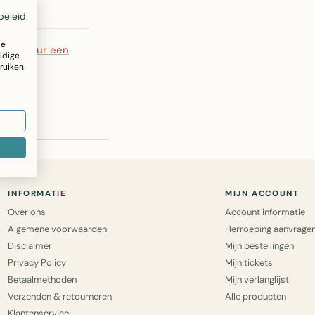
beleid
ze
5
of
stuur een
ldige
ruiken
INFORMATIE
MIJN ACCOUNT
Over ons
Account informatie
Algemene voorwaarden
Herroeping aanvrage
Disclaimer
Mijn bestellingen
Privacy Policy
Mijn tickets
Betaalmethoden
Mijn verlanglijst
Verzenden & retourneren
Alle producten
Klantenservice