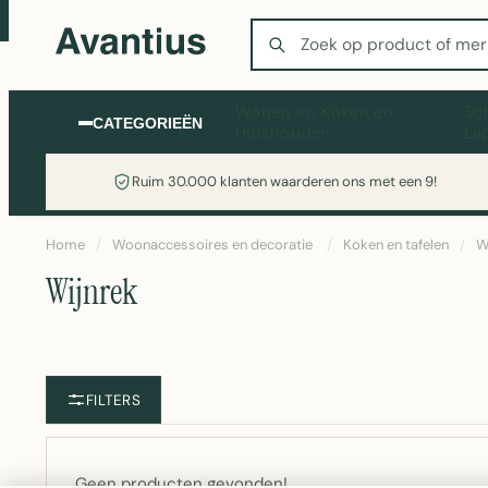
Zoeken
Wonen en Koken en
Sc
CATEGORIEËN
Huishouden
La
Ruim 30.000 klanten waarderen ons met een 9!
Home
/
Woonaccessoires en decoratie
/
Koken en tafelen
/
W
Wijnrek
FILTERS
Geen producten gevonden!