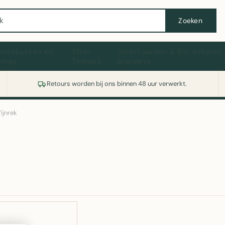
Wasmachine of koelkast nodig? Vergelijk alle prijzen op Witgoedaanbod.nl
Zoeken
hootkussen en
Sfeer
Sfeerhaarden & Bio-ethanol
ptray
Thema's
branders
Retours worden bij ons binnen 48 uur verwerkt.
ijnrek