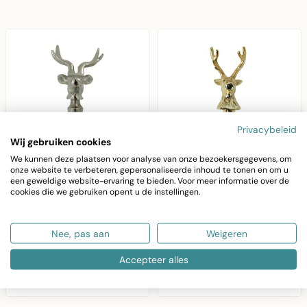
Privacybeleid
Wij gebruiken cookies
We kunnen deze plaatsen voor analyse van onze bezoekersgegevens, om
onze website te verbeteren, gepersonaliseerde inhoud te tonen en om u
een geweldige website-ervaring te bieden. Voor meer informatie over de
MARS & MORE
MARS & MORE
cookies die we gebruiken opent u de instellingen.
Wijnstopper hert glad
wijnstopper hert
20cm
champagne goud
Nee, pas aan
Weigeren
Mars & More
Elegante wijnstopper
wijnstopper hert glad
hert in champagne
Accepteer alles
in zilver aluminium.
goud van Mars & More.
€19,36
€16,98
Elegant 20cm design
Aluminium design, 3..
met g..