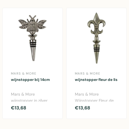
MARS & MORE
MARS & MORE
wijnstopper bij 14cm
wijnstopper fleur de lis
Mars & More
Mars & More
wijnstopper in zilver
Wijnstopper Fleur de
van aluminium.
Lis in zilver aluminium.
€13,68
€13,68
Elegante 14cm
Elegante
wijnstopper voor ..
wijnflesstopp..