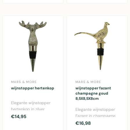
rendier-v..
MARS & MORE
MARS & MORE
wijnstopper hertenkop
wijnstopper fazant
champagne goud
8,5X8,5X8cm
Elegante wijnstopper
hertenkop in zilver
Elegante wijnstopper
aluminium. Stijlvolle
Fazant in champagne
€14,95
decoratie voor wi..
goud van Mars & More.
€16,98
Gemaakt van alumi..