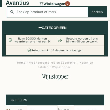
Wasmachine of koelkast nodig? Vergelijk alle prijzen op
Winkelwagen
0
Witgoedaanbod.nl
Zoeken
Zoeken
CATEGORIEËN
Ruim 30.000 klanten
Retours worden bij ons
waarderen ons met een 9!
binnen 48 uur verwerkt.
Retourtermijn: 14 dagen na ontvangst.
Home
/
Woonaccessoires en decoratie
/
Koken en
tafelen
/
Wijnstopper
Wijnstopper
FILTERS
Sorteren