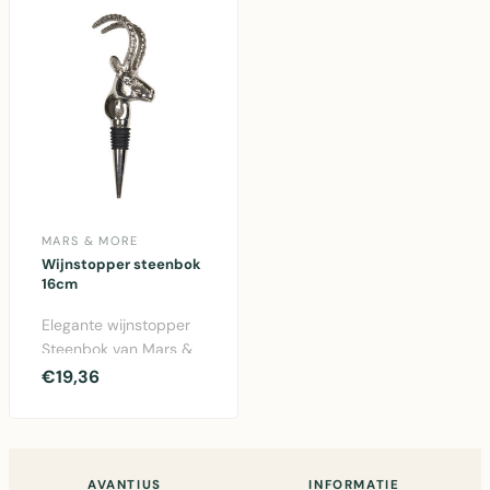
MARS & MORE
Wijnstopper steenbok
16cm
Elegante wijnstopper
Steenbok van Mars &
More. Aluminium
€19,36
design van 16cm met
zil..
AVANTIUS
INFORMATIE