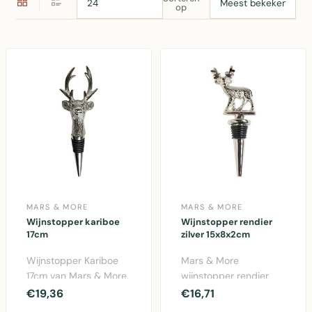
op
MARS & MORE
MARS & MORE
Wijnstopper kariboe
Wijnstopper rendier
17cm
zilver 15x8x2cm
Wijnstopper Kariboe
Mars & More
17cm van Mars & More.
wijnstopper rendier
Zilver aluminium
zilver - aluminium,
€19,36
€16,71
wijnstopper met elega..
15x8x2cm. Elegante