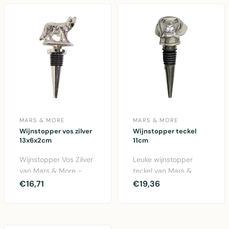
MARS & MORE
MARS & MORE
Wijnstopper vos zilver
Wijnstopper teckel
13x6x2cm
11cm
Wijnstopper Vos Zilver
Leuke wijnstopper
van Mars & More -
teckel van Mars &
Decoratieve aluminium
More. Deze
€16,71
€19,36
wijnstopper in zi..
zilverkleurige
aluminium teckel i..