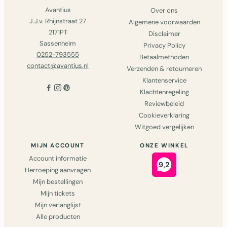
Avantius
Over ons
J.J.v. Rhijnstraat 27
Algemene voorwaarden
2171PT
Disclaimer
Sassenheim
Privacy Policy
0252-793555
Betaalmethoden
contact@avantius.nl
Verzenden & retourneren
Klantenservice
Klachtenregeling
Reviewbeleid
Cookieverklaring
Witgoed vergelijken
MIJN ACCOUNT
ONZE WINKEL
Account informatie
Herroeping aanvragen
Mijn bestellingen
Mijn tickets
Mijn verlanglijst
Alle producten