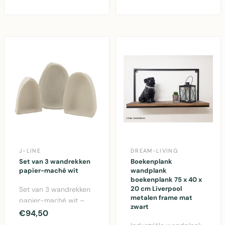
ruimte voor 6 sleu..
e..
J-LINE
DREAM-LIVING
Set van 3 wandrekken
Boekenplank
papier-maché wit
wandplank
boekenplank 75 x 40 x
20 cm Liverpool
Set van 3 wandrekken
metalen frame mat
papier-maché wit –
zwart
elegante
€94,50
wandopberging in