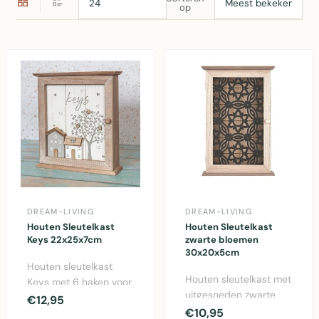
op
DREAM-LIVING
DREAM-LIVING
Houten Sleutelkast
Houten Sleutelkast
Keys 22x25x7cm
zwarte bloemen
30x20x5cm
Houten sleutelkast
Houten sleutelkast met
Keys met 6 haken voor
uitgesneden zwarte
overzichtelijk
€12,95
bloemen, 30x20x5cm,
€10,95
sleutelopbergen, grijs