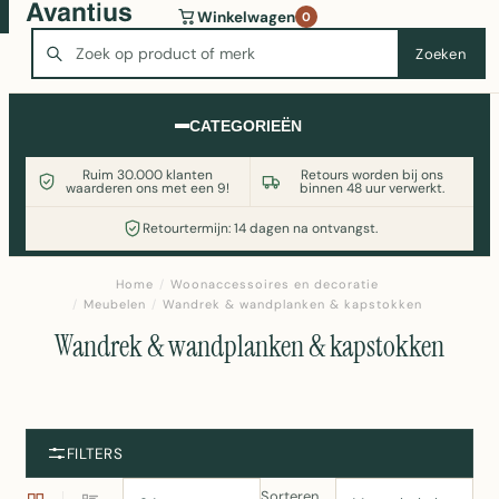
Wasmachine of koelkast nodig? Vergelijk alle prijzen op
Winkelwagen
0
Witgoedaanbod.nl
Zoeken
Zoeken
CATEGORIEËN
Ruim 30.000 klanten
Retours worden bij ons
waarderen ons met een 9!
binnen 48 uur verwerkt.
Retourtermijn: 14 dagen na ontvangst.
Home
/
Woonaccessoires en decoratie
/
Meubelen
/
Wandrek & wandplanken & kapstokken
Wandrek & wandplanken & kapstokken
FILTERS
Sorteren