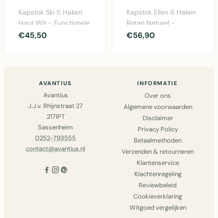
Kapstok Ski 5 Haken
Kapstok Ellen 6 Haken
Hout Wit - Functionele
Rotan Naturel -
wandkapstok met vijf
wandkapstok van
€45,50
€56,90
haken in wit mul..
100% rattan met zes
haken ..
AVANTIUS
INFORMATIE
Avantius
Over ons
J.J.v. Rhijnstraat 27
Algemene voorwaarden
2171PT
Disclaimer
Sassenheim
Privacy Policy
0252-793555
Betaalmethoden
contact@avantius.nl
Verzenden & retourneren
Klantenservice
Klachtenregeling
Reviewbeleid
Cookieverklaring
Witgoed vergelijken