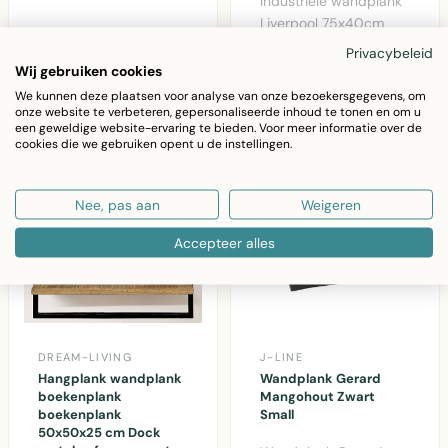
Industriële wandplank
eigentijds ..
Liverpool 75x40cm
met mangohout en
€62,05
Privacybeleid
zwart metalen frame
Wij gebruiken cookies
vo..
We kunnen deze plaatsen voor analyse van onze bezoekersgegevens, om
onze website te verbeteren, gepersonaliseerde inhoud te tonen en om u
een geweldige website-ervaring te bieden. Voor meer informatie over de
cookies die we gebruiken opent u de instellingen.
Nee, pas aan
Weigeren
Accepteer alles
DREAM-LIVING
J-LINE
Hangplank wandplank
Wandplank Gerard
boekenplank
Mangohout Zwart
boekenplank
Small
50x50x25 cm Dock