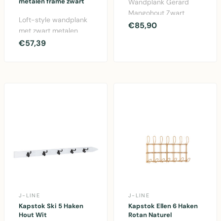
metalen frame zwart
Wandplank Gerard
Mangohout Zwart
Loft-style wandplank
Small – 70 cm zwarte
€85,90
met zwart metalen
wandplank in
frame en gerecycled
€57,39
mangohout m..
mangohout, 80x80x25
c..
J-LINE
J-LINE
Kapstok Ski 5 Haken
Kapstok Ellen 6 Haken
Hout Wit
Rotan Naturel