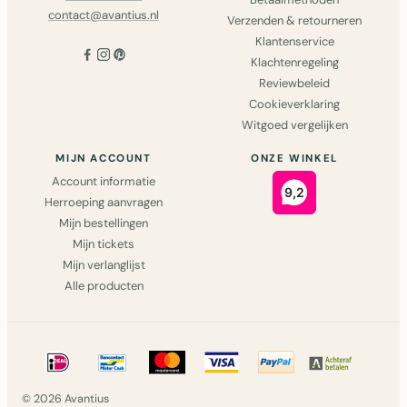
contact@avantius.nl
Verzenden & retourneren
Klantenservice
Klachtenregeling
Reviewbeleid
Cookieverklaring
Witgoed vergelijken
MIJN ACCOUNT
ONZE WINKEL
Account informatie
Herroeping aanvragen
Mijn bestellingen
Mijn tickets
Mijn verlanglijst
Alle producten
© 2026 Avantius