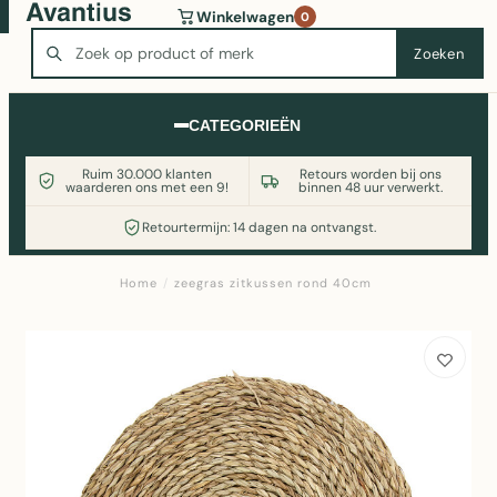
Wasmachine of koelkast nodig? Vergelijk alle prijzen op
Winkelwagen
0
Witgoedaanbod.nl
Zoeken
Zoeken
CATEGORIEËN
Ruim 30.000 klanten
Retours worden bij ons
waarderen ons met een 9!
binnen 48 uur verwerkt.
Retourtermijn: 14 dagen na ontvangst.
Home
/
zeegras zitkussen rond 40cm