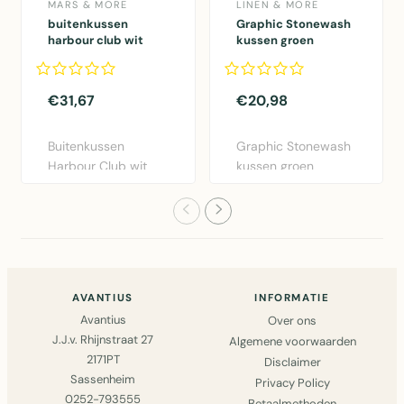
MARS & MORE
LINEN & MORE
buitenkussen
Graphic Stonewash
harbour club wit
kussen groen
50x50cm
30x50cm
€31,67
€20,98
Buitenkussen
Graphic Stonewash
Harbour Club wit
kussen groen
50x50cm van Mars
30x50cm van Linen
& More. Weers..
& More. Lux..
AVANTIUS
INFORMATIE
Avantius
Over ons
J.J.v. Rhijnstraat 27
Algemene voorwaarden
2171PT
Disclaimer
Sassenheim
Privacy Policy
0252-793555
Betaalmethoden