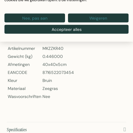
Onderhoudsvriendelijk
Artikelnummer: MKZZKR40
Nee, pas aan
Weigeren
Mars & More Zeegras Zitkussen Rond 40cm
Accepteer alles
Specificaties
Artikelnummer
MKZZKR40
Gewicht (kg)
0.446000
Afmetingen
40x40x5cm
EANCODE
8716522073454
Kleur
Bruin
Materiaal
Zeegras
Wasvoorschriften
Nee
Specificaties