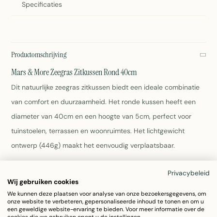
Specificaties
Productomschrijving
Mars & More Zeegras Zitkussen Rond 40cm
Dit natuurlijke zeegras zitkussen biedt een ideale combinatie
van comfort en duurzaamheid. Het ronde kussen heeft een
diameter van 40cm en een hoogte van 5cm, perfect voor
tuinstoelen, terrassen en woonruimtes. Het lichtgewicht
ontwerp (446g) maakt het eenvoudig verplaatsbaar.
Gemaakt van natuurlijk zeegras
Privacybeleid
Wij gebruiken cookies
Afmetingen: 40x40x5cm
Kleur: Bruin
We kunnen deze plaatsen voor analyse van onze bezoekersgegevens, om
onze website te verbeteren, gepersonaliseerde inhoud te tonen en om u
Lichtgewicht en ergonomisch
een geweldige website-ervaring te bieden. Voor meer informatie over de
Ideaal voor buiten- en binnengebruik
cookies die we gebruiken opent u de instellingen.