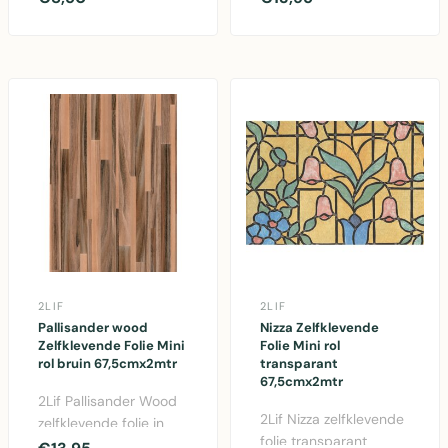
restylen van meu..
voor het decorer..
2LIF
2LIF
Pallisander wood
Nizza Zelfklevende
Zelfklevende Folie Mini
Folie Mini rol
rol bruin 67,5cmx2mtr
transparant
67,5cmx2mtr
2Lif Pallisander Wood
2Lif Nizza zelfklevende
zelfklevende folie in
folie transparant
bruin. Mini rol van