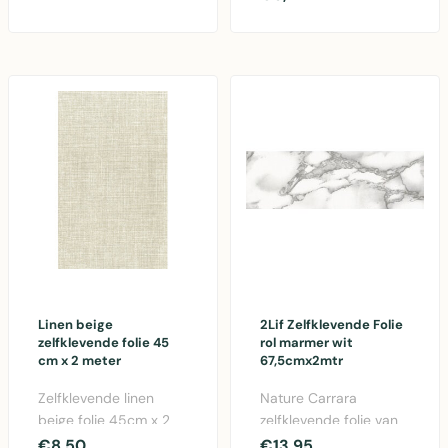
2m - PVC
opper..
beschermfolie voor m..
Linen beige
2Lif Zelfklevende Folie
zelfklevende folie 45
rol marmer wit
cm x 2 meter
67,5cmx2mtr
Zelfklevende linen
Nature Carrara
beige folie 45cm x 2
zelfklevende folie van
meter van 2Lif voor het
2Lif in wit — PVC folie
€8,50
€13,95