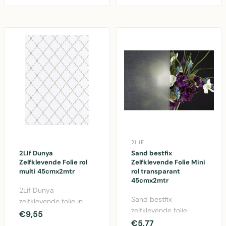
2LIF
2LIf Dunya
Sand bestfix
Zelfklevende Folie rol
Zelfklevende Folie Mini
multi 45cmx2mtr
rol transparant
45cmx2mtr
2Lif Dunya
Sand bestfix
zelfklevende folie in
zelfklevende folie
wit, 45cm x 2 meter,
€9,55
transparant 45cm x
€5,77
ideaal voor ramen en