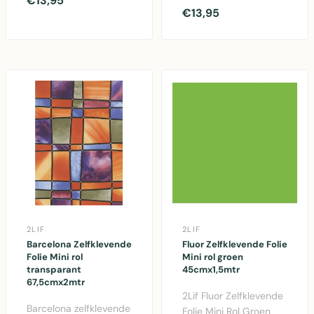
€13,95
67,5cm x 2m - Perfect
€13,95
67,5cm x 2 meter..
voor ramen, deur..
2LIF
2LIF
Barcelona Zelfklevende
Fluor Zelfklevende Folie
Folie Mini rol
Mini rol groen
transparant
45cmx1,5mtr
67,5cmx2mtr
2Lif Fluor Zelfklevende
Barcelona zelfklevende
Folie Mini Rol Groen