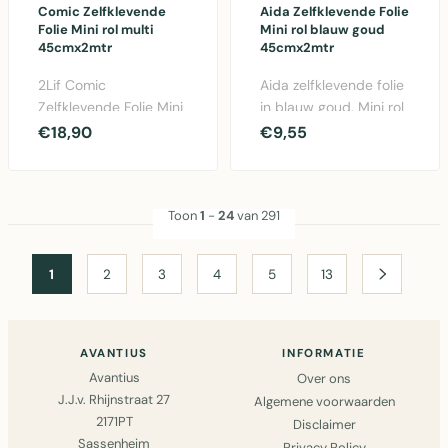
Comic Zelfklevende
Aida Zelfklevende Folie
Folie Mini rol multi
Mini rol blauw goud
45cmx2mtr
45cmx2mtr
2Lif Comic
Aida zelfklevende folie
Zelfklevende Folie Mini
in blauw goud. Mini rol
rol multi 45cm x 2
van 45cm x 2 meter
€18,90
€9,55
meter. PVC
PVC. Eenvoudi..
decoratiefolie ..
Toon
1
-
24
van 291
1
2
3
4
5
13
AVANTIUS
INFORMATIE
Avantius
Over ons
J.J.v. Rhijnstraat 27
Algemene voorwaarden
2171PT
Disclaimer
Sassenheim
Privacy Policy