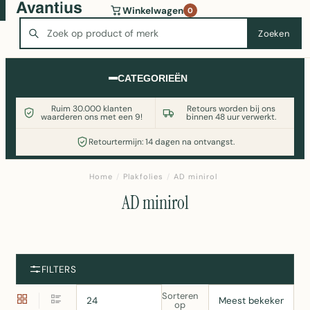
Wasmachine of koelkast nodig? Vergelijk alle prijzen op
Winkelwagen
0
Witgoedaanbod.nl
Zoeken
Zoeken
CATEGORIEËN
Ruim 30.000 klanten
Retours worden bij ons
waarderen ons met een 9!
binnen 48 uur verwerkt.
Retourtermijn: 14 dagen na ontvangst.
Home
/
Plakfolies
/
AD minirol
AD minirol
FILTERS
Sorteren
op