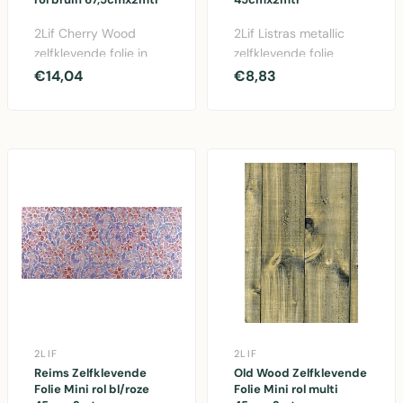
2Lif Cherry Wood
2Lif Listras metallic
zelfklevende folie in
zelfklevende folie
bruin. Perfect voor
45cm x 2 meter.
€14,04
€8,83
meubels en
Decoratieve PVC folie
kastkanten..
v..
2LIF
2LIF
Reims Zelfklevende
Old Wood Zelfklevende
Folie Mini rol bl/roze
Folie Mini rol multi