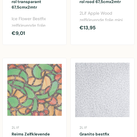
rol transparant
rol rood 67,5cmx2mtr
67,5cmx2mtr
2Lif Apple Wood
Ice Flower Bestfix
zelfklevende folie mini
zelfklevende folie
rol in rood. PVC folie
€13,95
transparant 67,5cm x
€9,01
67,5cm x 2 meter ..
2mtr. PVC folie mini ..
2LIF
2LIF
Reims Zelfklevende
Granito bestfix