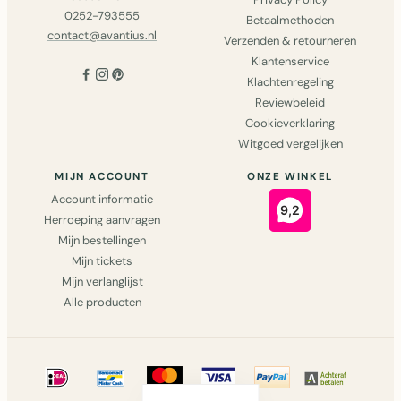
0252-793555
Betaalmethoden
contact@avantius.nl
Verzenden & retourneren
Klantenservice
Klachtenregeling
Reviewbeleid
Cookieverklaring
Witgoed vergelijken
MIJN ACCOUNT
ONZE WINKEL
Account informatie
Herroeping aanvragen
Mijn bestellingen
Mijn tickets
Mijn verlanglijst
Alle producten