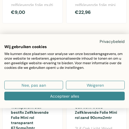
zelfklevende folie multi
zelfklevende folie mini
45cmx2mtr -
rol zilver 67,5cm x 1,5m.
€9,00
€22,96
decoratieve PVC folie
Duurzame ..
v..
Privacybeleid
Wij gebruiken cookies
We kunnen deze plaatsen voor analyse van onze bezoekersgegevens, om
onze website te verbeteren, gepersonaliseerde inhoud te tonen en om u
een geweldige website-ervaring te bieden. Voor meer informatie over de
cookies die we gebruiken opent u de instellingen.
Nee, pas aan
Weigeren
Accepteer alles
2LIF
2LIF
Transparant Dull
Oak licht wood
bestfix Zelfklevende
Zelfklevende Folie Mini
Folie Mini rol
rol zand 90cmx2mtr
transparant
67,5cmx2mtr
2Lif Oak Licht Wood