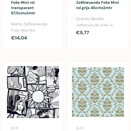
Folie Mini rol
Zelfklevende Folie Mini
transparant
rol grijs 45cmx2mtr
67,5cmx2mtr
Granito Bestfix
Reims Zelfklevende
zelfklevende folie in
Folie Mini Rol
grijs - 45cm x 2 meter.
€5,77
Transparant
€14,04
Duurzame PVC folie..
67,5x200cm -
Praktische PVC folie ..
2LIF
2LIF