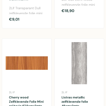
zelfklevende folie mini
2Lif Transparant Dull
rol - 90cm x 2 meter.
€18,90
zelfklevende folie mini
Hoogwaardig PV..
rol 67,5cm x 2m. PVC
€9,01
folie voor vl..
2LIF
2LIF
Cherry wood
Listras metallic
Zelfklevende Folie Mini
zelfklevende folie
rol bruin 67,5cmx2mtr
45cmx2mtr