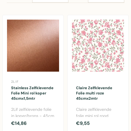
2LIF
Stainless Zelfklevende
Claire Zelfklevende
Folie Mini rol koper
Folie multi roze
45cmx1,5mtr
45cmx2mtr
2Lif zelfklevende folie
Claire zelfklevende
in koper/brons - 45cm
folie mini rol rood
x 1,5m. Gemakkelijk aan
45cm x 2m. Eenvoudig
€14,86
€9,55
te brengen..
aan te brengen deco..