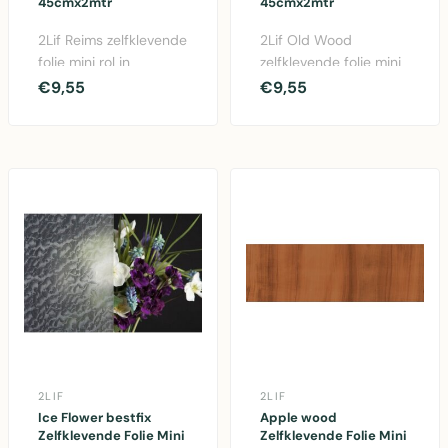
45cmx2mtr
45cmx2mtr
2Lif Reims zelfklevende
2Lif Old Wood
folie mini rol in
zelfklevende folie mini
blauw/roze. 45cm
rol in bruin. 45cm x 2
€9,55
€9,55
breed en 2 meter lang..
meter PVC folie voo..
2LIF
2LIF
Ice Flower bestfix
Apple wood
Zelfklevende Folie Mini
Zelfklevende Folie Mini