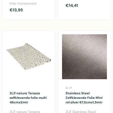
folie transparant
45cm x 1,5m. PVC
€14,41
67,5cm x 2m - PVC
€13,95
zelfklevende decor..
mini rol voor ramen, ..
2LIF
2Lif nature Terazzo
Stainless Steel
zelfklevende folie multi
Zelfklevende Folie Mini
45cmx2mtr
rol zilver 67,5cmx1,5mtr
2Lif nature Terazzo
2Lif Stainless Steel