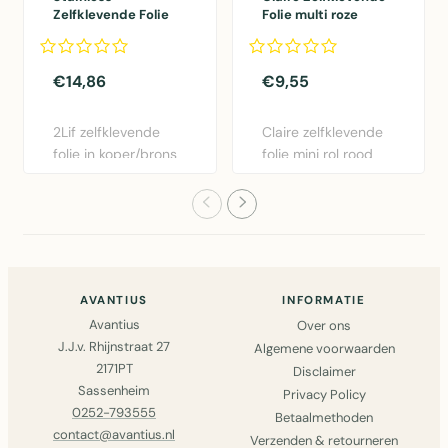
Zelfklevende Folie
Folie multi roze
Mini rol koper
45cmx2mtr
45cmx1,5mtr
€14,86
€9,55
2Lif zelfklevende
Claire zelfklevende
folie in koper/brons
folie mini rol rood
- 45cm x 1,5m.
45cm x 2m.
Gemakk..
Eenvoudig..
AVANTIUS
INFORMATIE
Avantius
Over ons
J.J.v. Rhijnstraat 27
Algemene voorwaarden
2171PT
Disclaimer
Sassenheim
Privacy Policy
0252-793555
Betaalmethoden
contact@avantius.nl
Verzenden & retourneren