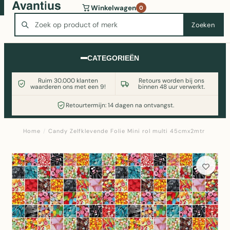
Wasmachine of koelkast nodig? Vergelijk alle prijzen op
Winkelwagen
0
Witgoedaanbod.nl
Zoeken
Zoeken
CATEGORIEËN
Ruim 30.000 klanten
Retours worden bij ons
waarderen ons met een 9!
binnen 48 uur verwerkt.
Retourtermijn: 14 dagen na ontvangst.
Home
/
Candy Zelfklevende Folie Mini rol multi 45cmx2mtr