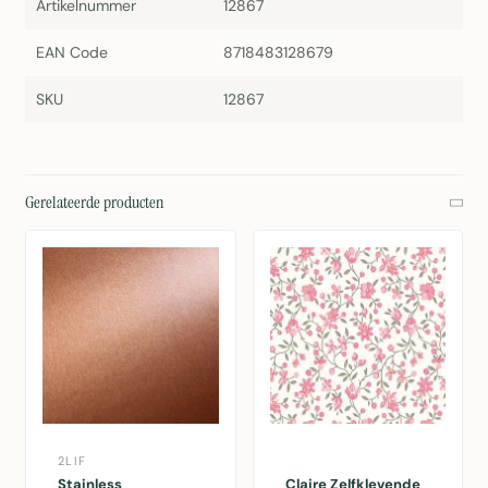
Artikelnummer
12867
EAN Code
8718483128679
SKU
12867
Gerelateerde producten
2LIF
Stainless
Claire Zelfklevende