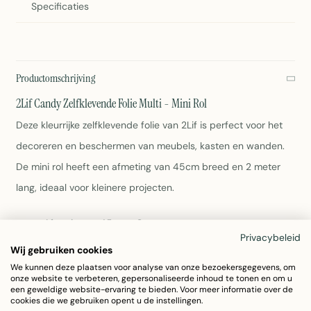
Specificaties
Productomschrijving
2Lif Candy Zelfklevende Folie Multi - Mini Rol
Deze kleurrijke zelfklevende folie van 2Lif is perfect voor het
decoreren en beschermen van meubels, kasten en wanden.
De mini rol heeft een afmeting van 45cm breed en 2 meter
lang, ideaal voor kleinere projecten.
Afmetingen: 45cm x 2 meter
Privacybeleid
Materiaal: Duurzaam PVC
Wij gebruiken cookies
Kleur: Vrolijk multi patroon
We kunnen deze plaatsen voor analyse van onze bezoekersgegevens, om
Zelfklevend - geen lijm nodig
onze website te verbeteren, gepersonaliseerde inhoud te tonen en om u
Onderhoud: Eenvoudig schoon te maken met een
een geweldige website-ervaring te bieden. Voor meer informatie over de
cookies die we gebruiken opent u de instellingen.
vochtige doek