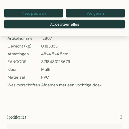
Artikelnummer: 12867
Nee, pas aan
Weigeren
2Lif Candy Zelfklevende Folie Multi - Mini Rol
Specificaties
Accepteer alles
Artikelnummer
12867
Gewicht (kg)
0.183333
Afmetingen
48x4.5x4.5cm
EANCODE
8718483128679
Kleur
Multi
Materiaal
PVC
Wasvoorschriften
Afnemen met een vochtige doek
Specificaties