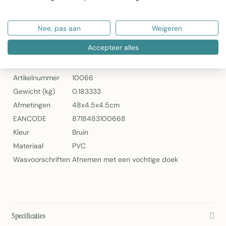
Schoon te maken met vochtige doek
Gewicht: 183 gram
Nee, pas aan
Weigeren
2Lif Alder Wood Zelfklevende Folie Mini Rol Donker
Accepteer alles
Specificaties
Artikelnummer
10066
Gewicht (kg)
0.183333
Afmetingen
48x4.5x4.5cm
EANCODE
8718483100668
Kleur
Bruin
Materiaal
PVC
Wasvoorschriften
Afnemen met een vochtige doek
Specificaties