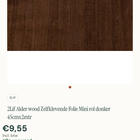
2LIF
2Lif Alder wood Zelfklevende Folie Mini rol donker
45cmx2mtr
€9,55
Incl. btw