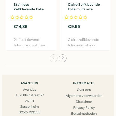
Stainless
Claire Zelfklevende
Zelfklevende Folie
Folie multi roze
Mini rol koper
45cmx2mtr
45cmx1,5mtr
€14,86
€9,55
2Lif zelfklevende
Claire zelfklevende
folie in koper/brons
folie mini rol rood
- 45cm x 1,5m.
45cm x 2m.
Gemakk..
Eenvoudig..
AVANTIUS
INFORMATIE
Avantius
Over ons
J.J.v. Rhijnstraat 27
Algemene voorwaarden
2171PT
Disclaimer
Sassenheim
Privacy Policy
0252-793555
Betaalmethoden