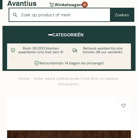
Wasmachine of koelkast nodig? Vergelijk alle prijzen op
Winkelwagen
0
Witgoedaanbod.nl
Zoeken
Zoeken
CATEGORIEËN
Ruim 30.000 klanten
Retours worden bij ons
waarderen ons met een 9!
binnen 48 uur verwerkt.
Retourtermijn: 14 dagen na ontvangst.
Home
/
Alder wood Zelfklevende Folie Mini rol donker
45cmx2mtr