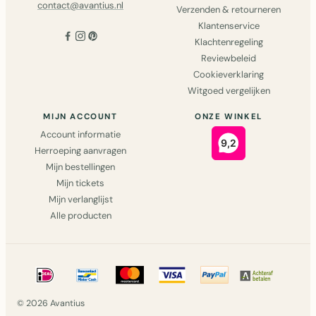
contact@avantius.nl
Verzenden & retourneren
Klantenservice
Klachtenregeling
Reviewbeleid
Cookieverklaring
Witgoed vergelijken
MIJN ACCOUNT
ONZE WINKEL
Account informatie
Herroeping aanvragen
Mijn bestellingen
Mijn tickets
Mijn verlanglijst
Alle producten
© 2026 Avantius