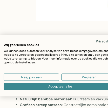
Omschrijving
Specificaties
Privacy
Wij gebruiken cookies
We kunnen deze plaatsen voor analyse van onze bezoekersgegevens, om on
website te verbeteren, gepersonaliseerde inhoud te tonen en om u een gewe
website-ervaring te bieden. Voor meer informatie over de cookies die we geb
Bamboo Waaier streep Zwart/naturel 40cm
opent u de instellingen.
Deze decoratieve handwaaier van natuurlijk bamboe breng
Nee, pas aan
Weigeren
zijn elegante zwart-naturel streeppatroon en doordachte
accessoire dat zowel klassiek als contemporary interieur v
Accepteer alles
Natuurlijk bamboe materiaal:
Duurzaam en vakkund
Grafisch streeppatroon:
Contrastrijke combinatie 