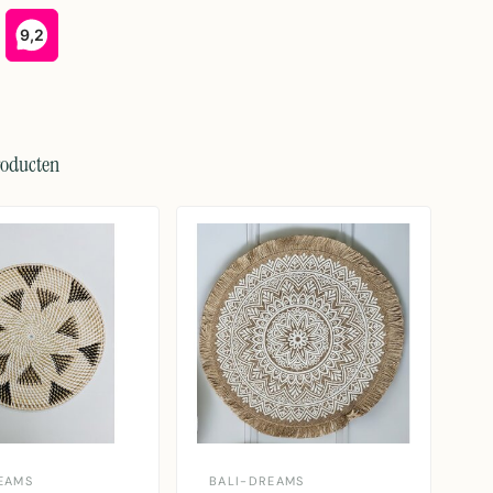
roducten
EAMS
BALI-DREAMS
B