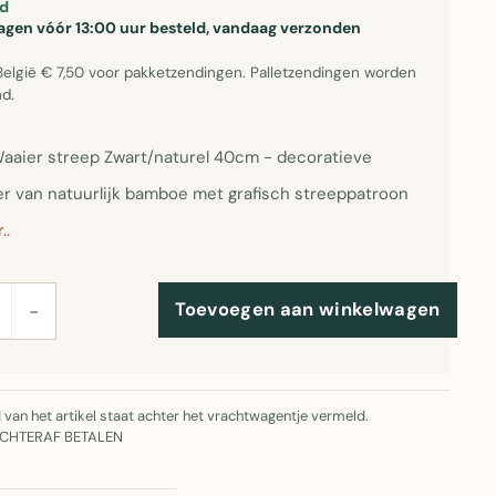
d
gen vóór 13:00 uur besteld, vandaag verzonden
België € 7,50 voor pakketzendingen. Palletzendingen worden
d.
aier streep Zwart/naturel 40cm - decoratieve
r van natuurlijk bamboe met grafisch streeppatroon
..
Toevoegen aan winkelwagen
−
jd van het artikel staat achter het vrachtwagentje vermeld.
ACHTERAF BETALEN