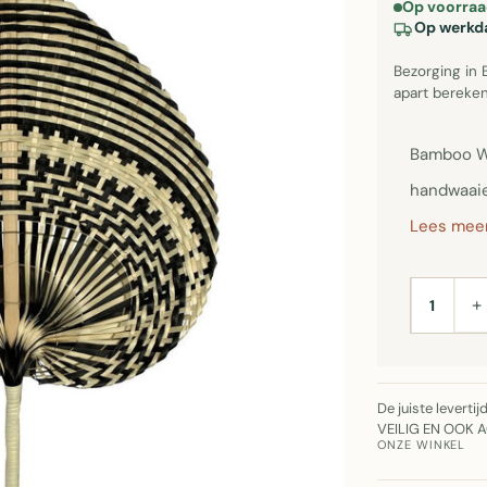
Op voorraa
Op werkda
Bezorging in 
apart bereken
Bamboo Wa
handwaaie
Lees meer
+
AANTAL
De juiste leverti
VEILIG EN OOK 
ONZE WINKEL