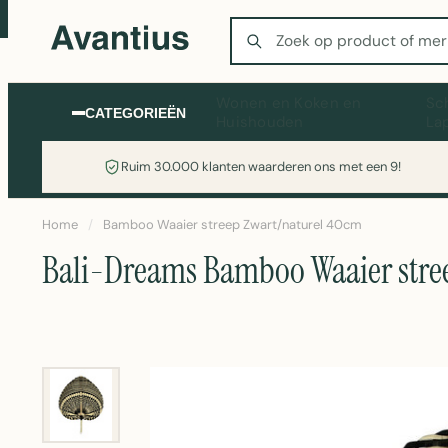
Zoeken
Wonen en Koken en
Sc
CATEGORIEËN
Huishouden
La
Ruim 30.000 klanten waarderen ons met een 9!
Home
/
Bamboo Waaier streep Zwart/naturel 40cm
Bali-Dreams Bamboo Waaier stre