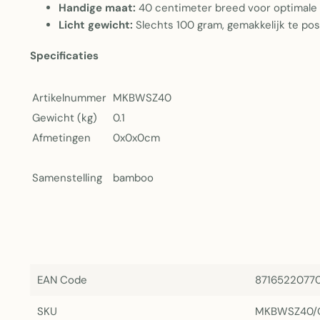
Handige maat:
40 centimeter breed voor optimale 
Licht gewicht:
Slechts 100 gram, gemakkelijk te po
Specificaties
Artikelnummer
MKBWSZ40
Gewicht (kg)
0.1
Afmetingen
0x0x0cm
Samenstelling
bamboo
EAN Code
8716522077
SKU
MKBWSZ40/