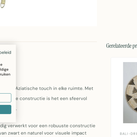
Gerelateerde p
beleid
ze
ldige
ruiken
t een Aziatische touch in elke ruimte. Met
 bamboe constructie is het een sfeervol
errijkt.
ig verwerkt voor een robuuste constructie
van zwart en naturel voor visuele impact
BALI-DR