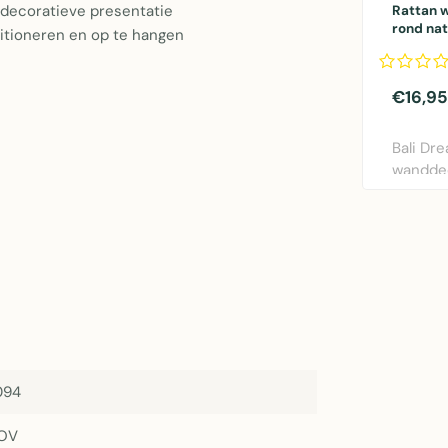
decoratieve presentatie
Rattan 
rond na
sitioneren en op te hangen
stuks.
€16,95
Bali Dr
wanddec
naturel,
094
OV