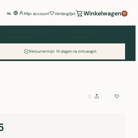
Winkelwagen
Mijn account
Verlanglijst
0
NL
Woonaccessoires en
Playmarket
Tuin
decoratie
Trolleys
Retourtermijn: 14 dagen na ontvangst.
5