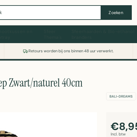
Wasmachine of koelkast nodig? Vergelijk alle prijzen op Witgoedaanbod.nl
Zoeken
hootkussen en
Sfeer
Sfeerhaarden & Bio-ethanol
ptray
Thema's
branders
Retours worden bij ons binnen 48 uur verwerkt.
ep Zwart/naturel 40cm
BALI-DREAMS
€8,9
Incl. btw