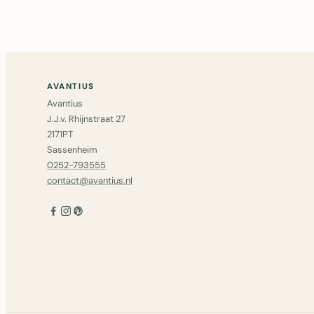
AVANTIUS
Avantius
J.J.v. Rhijnstraat 27
2171PT
Sassenheim
0252-793555
contact@avantius.nl