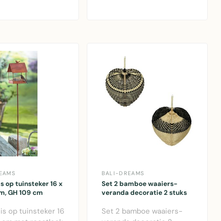
5
met gedroogd..
nd..
EAMS
BALI-DREAMS
s op tuinsteker 16 x
Set 2 bamboe waaiers-
cm, GH 109 cm
veranda decoratie 2 stuks
is op tuinsteker 16
Set 2 bamboe waaiers-