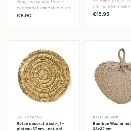
Zeegras mandje 17cm -
cm, handgemaakt
decoratief wandobject en
houten decoratie
€15,95
schaaltje van natuurlijk
€8,90
rustgevend geluid.
materiaa..
BALI-DREAMS
BALI-DREAMS
Rotan decoratie schrijf -
Bamboo Waaier nat
plateau 37 cm - naturel
33x32 cm