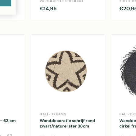
an
wandbord schildpad
x 15 x 
coratief
turquoise 60x16cm met
afwerki
€14,95
€20,9
'Welcome' tekst en o..
hoogte.
BALI-DREAMS
BALI-DR
 – 63 cm
Wanddecoratie schrijf rond
Wanddec
zwart/naturel ster 38cm
cirkel f
s – 63