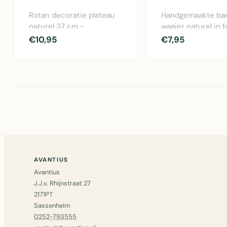
Rotan decoratie plateau
Handgemaakte b
naturel 37 cm -
waaier naturel in 
handgemaakt
33x32 cm, decorat
€10,95
€7,95
wanddecoratie
accessoire vo..
accessoire..
AVANTIUS
Avantius
J.J.v. Rhijnstraat 27
2171PT
Sassenheim
0252-793555