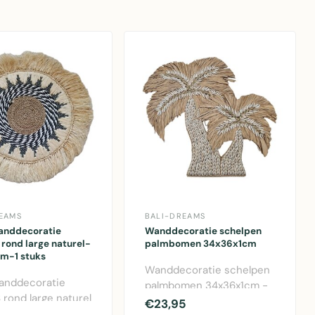
EAMS
BALI-DREAMS
wanddecoratie
Wanddecoratie schelpen
rond large naturel-
palmbomen 34x36x1cm
m-1 stuks
Wanddecoratie schelpen
wanddecoratie
palmbomen 34x36x1cm -
 rond large naturel
decoratieve wandhanger
€23,95
m - decoratieve