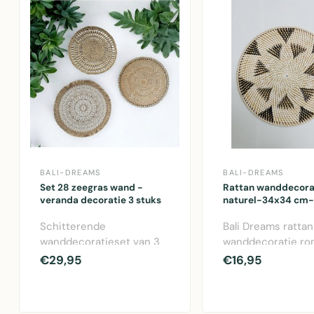
BALI-DREAMS
BALI-DREAMS
Set 28 zeegras wand -
Rattan wanddecora
veranda decoratie 3 stuks
naturel-34x34 cm-1
Schitterende
Bali Dreams rattan
wanddecoratieset van 3
wanddecoratie ron
stuks, perfect voor zowel
naturel, 34x34 cm
€29,95
€16,95
binnen als buiten ..
decoratief wandob