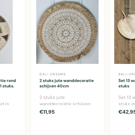
BALI-DREAMS
BALI-DR
tie rond
2 stuks jute wanddecoratie
Set 13 
 stuks.
schijven 40cm
stuks
2 stuks jute
Set 13 
d in
wanddecoratie schijven
stuks i
 -
van 40cm in naturel en
rotan - 
€11,95
€42,9
je..
wit - decoratieve muu..
bohemie