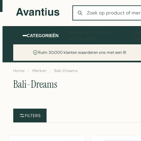
Zoeken
Wonen en Koken en
Sc
CATEGORIEËN
Huishouden
La
Ruim 30.000 klanten waarderen ons met een 9!
Home
/
Merken
/
Bali-Dreams
Bali-Dreams
FILTERS