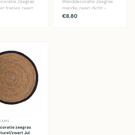
coratie Zeegras
Wanddecoratie Zeegras
et franjes zwart
mandje zwart dicht -
natuurlijke
decoratief wandpaneel
€8,80
e voor..
van natuurlijk ..
EAMS
oratie zeegras
aturel/zwart Jul