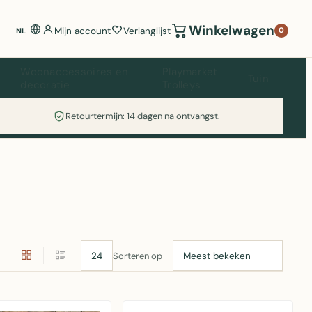
Winkelwagen
Mijn account
Verlanglijst
0
NL
Woonaccessoires en
Playmarket
Tuin
decoratie
Trolleys
Retourtermijn: 14 dagen na ontvangst.
Sorteren op