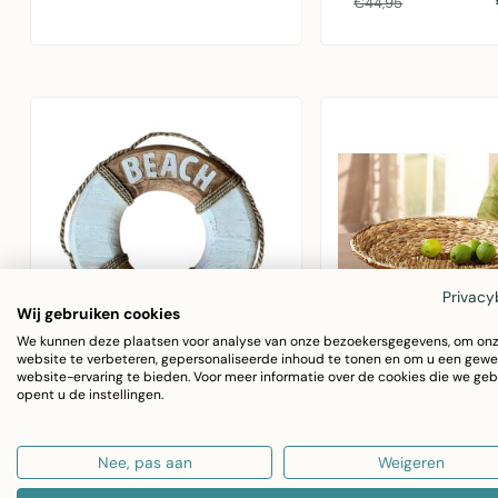
accessoire voor bi..
€44,95
decoratief muzi..
Privacy
Wij gebruiken cookies
We kunnen deze plaatsen voor analyse van onze bezoekersgegevens, om on
website te verbeteren, gepersonaliseerde inhoud te tonen en om u een gewe
website-ervaring te bieden. Voor meer informatie over de cookies die we geb
BALI-DREAMS
BALI-DREAMS
opent u de instellingen.
Houten decoratie
Grote platte gevlo
reddingsboei 40 cm
schaal 50 cm
Nee, pas aan
Weigeren
Houten decoratie
Grote platte gevl