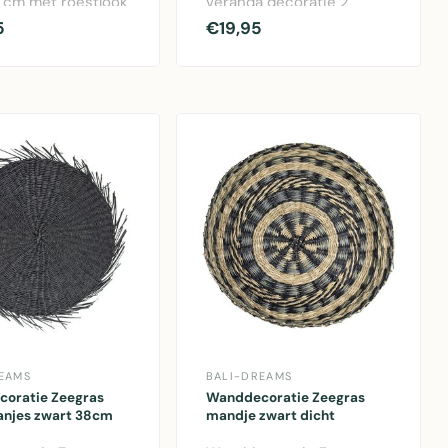
19 cm met roestlook
veranda decoratie 2
ng en 109 cm
stuks
5
€19,95
.
EAMS
BALI-DREAMS
oratie Zeegras
Wanddecoratie Zeegras
ranjes zwart 38cm
mandje zwart dicht