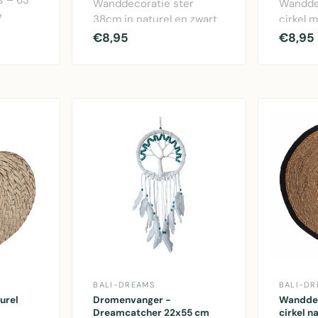
Wanddecoratie ster
Wandde
e
38cm in naturel en zwart
cirkel m
 met
maisschil voor binnen en
38cm - 
€8,95
€8,95
.
buiten..
decorati
BALI-DREAMS
BALI-DR
urel
Dromenvanger -
Wanddec
Dreamcatcher 22x55 cm
cirkel n