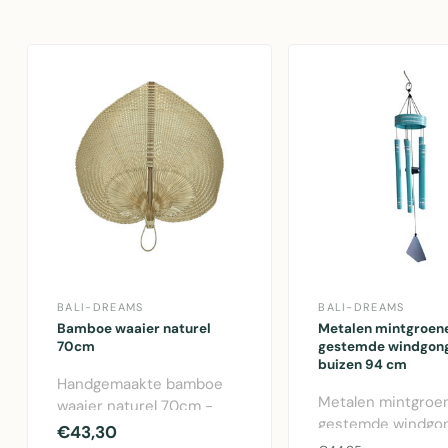
BALI-DREAMS
BALI-DREAMS
Bamboe waaier naturel
Metalen mintgroen
70cm
gestemde windgong
buizen 94 cm
Handgemaakte bamboe
Metalen mintgroe
waaier naturel 70cm -
gestemde windgo
sfeervol decoratief
€43,30
5 buizen – 94 cm 