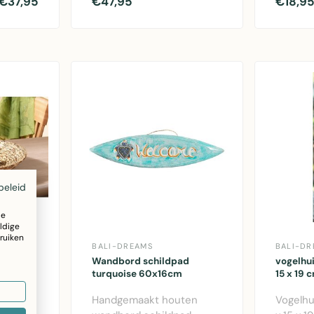
€37,95
€47,95
€18,9
met sch..
boho wa
beleid
ze
ldige
ruiken
BALI-DREAMS
BALI-DR
chten
Wandbord schildpad
vogelhui
turquoise 60x16cm
15 x 19 
ochten
Handgemaakt houten
Vogelhu