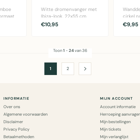
amboe
Witte dromenvanger met
Wandde
formaat
Ibiza-look, 22x55 cm
cirkel n
ief
groot met veren en kralen
ronde m
€10,95
€9,95
- decorati..
zeegras.
Toon
1
-
24
van 36
1
2
INFORMATIE
MIJN ACCOUNT
Over ons
Account informatie
Algemene voorwaarden
Herroeping aanvrage
Disclaimer
Mijn bestellingen
Privacy Policy
Mijn tickets
Betaalmethoden
Mijn verlanglijst