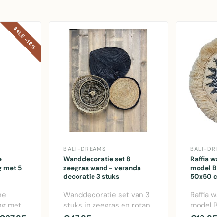
SALE -16%
BALI-DREAMS
BALI-DR
e
Wanddecoratie set 8
Raffia 
 met 5
zeegras wand - veranda
model B 
decoratie 3 stuks
50x50 c
ne
Wanddecoratie set van 3
Raffia 
ng met
stuks in zeegras en rotan
model B
lang
voor binnen en buiten,
50x50 c