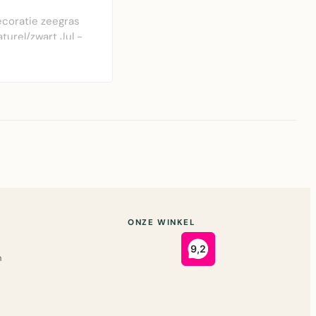
coratie zeegras
aturel/zwart Jul -
uurdecoratie van
.
ONZE WINKEL
n