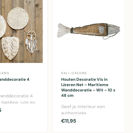
EAMS
BALI-DREAMS
wanddecoratie 4
Houten Decoratie Vis in
IJzeren Net – Maritieme
Wanddecoratie – Wit – 10 x
wanddecoratie 4
48 cm
n bamboe, jute en
Geef je interieur een
natuurlijke
5
authentieke
n dec..
kustuitstraling met deze
€11,95
houten decoratie vis ..