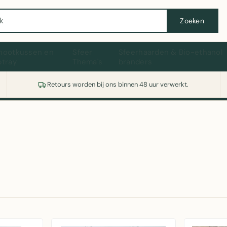
Wasmachine of koelkast nodig? Vergelijk alle prijzen op Witgoedaanbod.nl
Zoeken
hootkussen en
Sfeer
Sfeerhaarden & Bio-ethanol
ptray
Thema's
branders
Retours worden bij ons binnen 48 uur verwerkt.