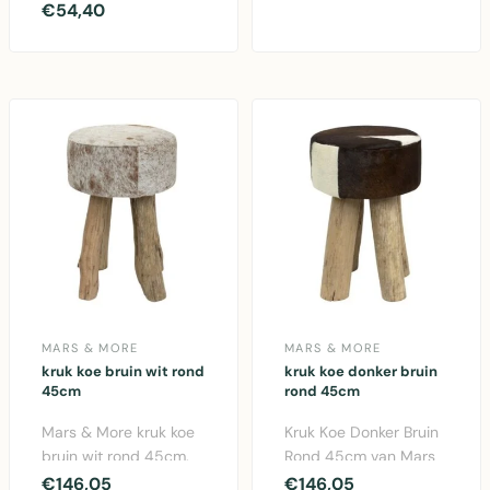
praktische
€54,40
koepri..
opbergruimte, Ø 31 cm
H..
MARS & MORE
MARS & MORE
kruk koe bruin wit rond
kruk koe donker bruin
45cm
rond 45cm
Mars & More kruk koe
Kruk Koe Donker Bruin
bruin wit rond 45cm.
Rond 45cm van Mars
Decoratieve
& More. Stoere
€146,05
€146,05