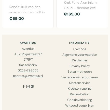
Kruk Fone Aluminium
Ronde kruk van riet,
Goud – decoratieve
sparrenhout en mdf in
kruk met gouden
€169,00
natuurlijk design –
€69,00
aluminium afwerking,
compacte decora..
34..
AVANTIUS
INFORMATIE
Avantius
Over ons
J.J.v. Rhijnstraat 27
Algemene voorwaarden
2171PT
Disclaimer
Sassenheim
Privacy Policy
0252-793555
Betaalmethoden
contact@avantius.nl
Verzenden & retourneren
Klantenservice
Klachtenregeling
Reviewbeleid
Cookieverklaring
Witgoed vergelijken