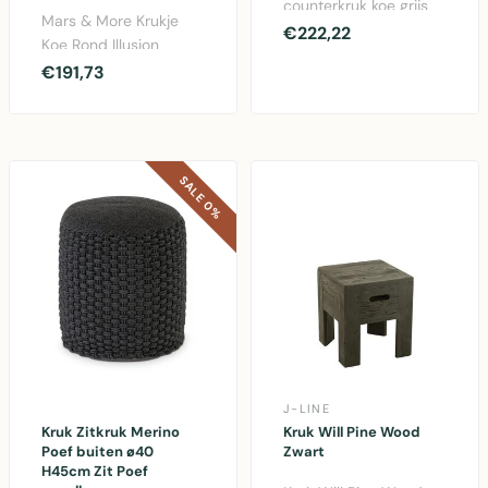
counterkruk koe grijs
Mars & More Krukje
65cm - stijlvolle kruk
€222,22
Koe Rond Illusion
van vacht met
Multicolor -
€191,73
afmetinge..
Eigenzinnige zitpuf van
echt k..
SALE 0%
J-LINE
Kruk Zitkruk Merino
Kruk Will Pine Wood
Poef buiten ø40
Zwart
H45cm Zit Poef