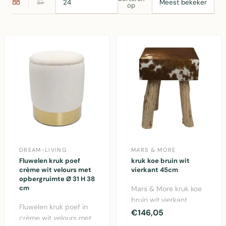
op
DREAM-LIVING
MARS & MORE
Fluwelen kruk poef
kruk koe bruin wit
crème wit velours met
vierkant 45cm
opbergruimte Ø 31 H 38
cm
Mars & More kruk koe
bruin wit vierkant
Fluwelen kruk poef in
45cm. Authentieke
€146,05
crème wit velours met
vachtenkruk met