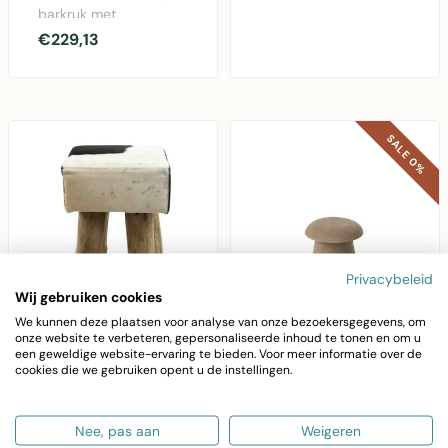
met koeienprint, gema..
barkruk met
verstelbare zithoogte,
€229,13
mangohout zitting en
met..
SALE 0%
Privacybeleid
Wij gebruiken cookies
We kunnen deze plaatsen voor analyse van onze bezoekersgegevens, om
onze website te verbeteren, gepersonaliseerde inhoud te tonen en om u
MARS & MORE
J-LINE
een geweldige website-ervaring te bieden. Voor meer informatie over de
cookies die we gebruiken opent u de instellingen.
kruk koe zwart
Kruk Paddenstoel Mdf
vierkant 45cm
Greige Klein
Mars & More kruk koe
Compacte
Nee, pas aan
Weigeren
zwart vierkant 45cm -
paddenstoel kruk in