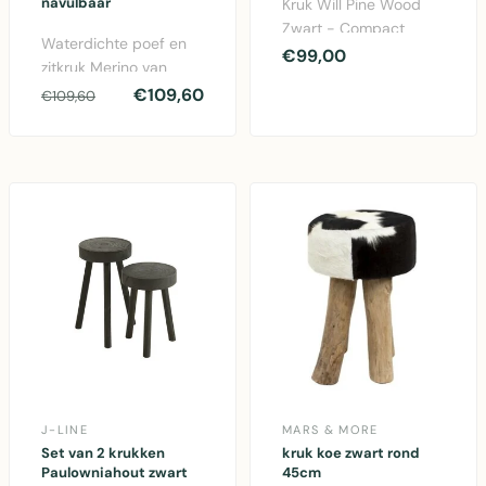
navulbaar
Kruk Will Pine Wood
Zwart - Compact
Waterdichte poef en
zitmeubel van
€99,00
zitkruk Merino van
gerecycled grenenhout
gerecycled plastic,
€109,60
€109,60
met eleg..
ø40 cm, geschikt voo..
J-LINE
MARS & MORE
Set van 2 krukken
kruk koe zwart rond
Paulowniahout zwart
45cm