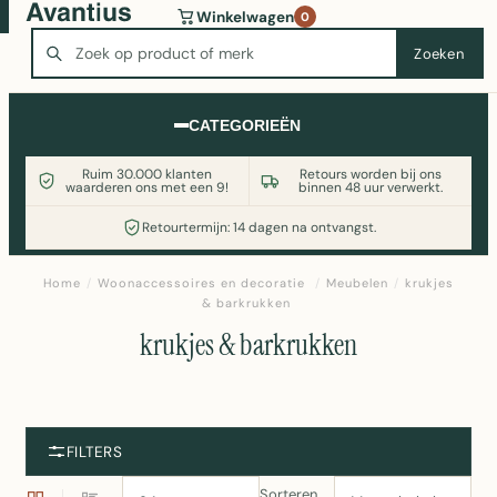
Wasmachine of koelkast nodig? Vergelijk alle prijzen op
Winkelwagen
0
Witgoedaanbod.nl
Zoeken
Zoeken
CATEGORIEËN
Ruim 30.000 klanten
Retours worden bij ons
waarderen ons met een 9!
binnen 48 uur verwerkt.
Retourtermijn: 14 dagen na ontvangst.
Home
/
Woonaccessoires en decoratie
/
Meubelen
/
krukjes
& barkrukken
krukjes & barkrukken
FILTERS
Sorteren