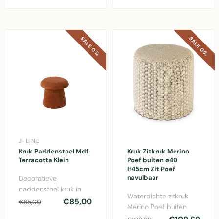
SALE 0%
SALE 0%
J-LINE
Kruk Paddenstoel Mdf
Kruk Zitkruk Merino
Terracotta Klein
Poef buiten ø40
H45cm Zit Poef
navulbaar
Decoratieve
paddenstoel kruk in
Waterdichte zitkruk
terracotta bruin van
€85,00
€85,00
Merino Poef buiten
MDF en stof,
met gebreide look,