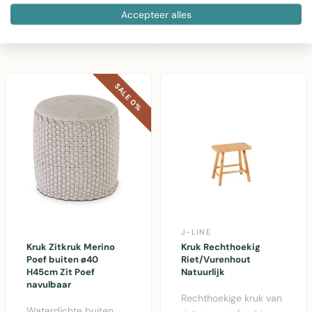
Accepteer alles
stijlvolle vachten kruk
beige stof en MDF,
€146,05
€85,00
€85,00
voor hal, sla..
ideaal als zitaccent en
decorati..
SALE 0%
J-LINE
Kruk Zitkruk Merino
Kruk Rechthoekig
Poef buiten ø40
Riet/Vurenhout
H45cm Zit Poef
Natuurlijk
navulbaar
Rechthoekige kruk van
Waterdichte buiten