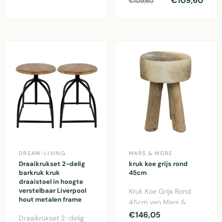
€109,60
€109,60
40x37,5x40 cm ..
gemaakt van
gerecycled..
DREAM-LIVING
MARS & MORE
Draaikrukset 2-delig
kruk koe grijs rond
barkruk kruk
45cm
draaistoel in hoogte
verstelbaar Liverpool
Kruk Koe Grijs Rond
hout metalen frame
45cm van Mars &
More. Decoratieve kruk
€146,05
Draaikrukset 2-delig