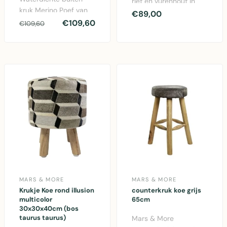
riet en vurenhout in
kruk Merino Poef van
natuurlijke kleur –
€89,00
gerecycled plastic met
€109,60
compact decorat..
€109,60
gebreide look, ø..
MARS & MORE
MARS & MORE
Krukje Koe rond illusion
counterkruk koe grijs
multicolor
65cm
30x30x40cm (bos
taurus taurus)
Mars & More