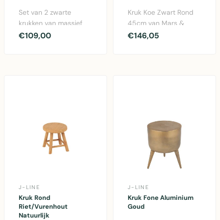
Set van 2 zwarte
Kruk Koe Zwart Rond
krukken van massief
45cm van Mars &
Paulowniahout -
More. Handgemaakt
€109,00
€146,05
duurzaam en
uit echte koeivacht
minimalistisch ..
met ee..
J-LINE
J-LINE
Kruk Rond
Kruk Fone Aluminium
Riet/Vurenhout
Goud
Natuurlijk