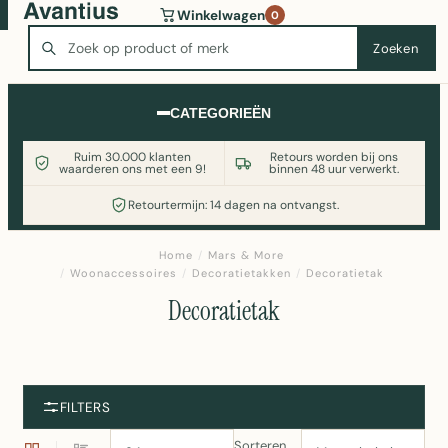
Wasmachine of koelkast nodig? Vergelijk alle prijzen op
Winkelwagen
0
Witgoedaanbod.nl
Zoeken
Zoeken
CATEGORIEËN
Ruim 30.000 klanten
Retours worden bij ons
waarderen ons met een 9!
binnen 48 uur verwerkt.
Retourtermijn: 14 dagen na ontvangst.
Home
/
Mars & More
/
Woonaccessoires
/
Decoratietakken
/
Decoratietak
Decoratietak
FILTERS
Sorteren