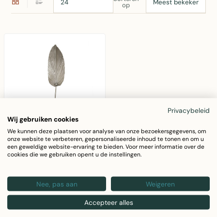
op
Privacybeleid
Wij gebruiken cookies
We kunnen deze plaatsen voor analyse van onze bezoekersgegevens, om
onze website te verbeteren, gepersonaliseerde inhoud te tonen en om u
MARS & MORE
een geweldige website-ervaring te bieden. Voor meer informatie over de
cookies die we gebruiken opent u de instellingen.
palmblad gedroogd
champagne 100cm*
Gedroogd palmblad in
Nee, pas aan
Weigeren
champagnekleur,
Accepteer alles
100cm lang. Perfect
€13,68
voor bloemstukken en