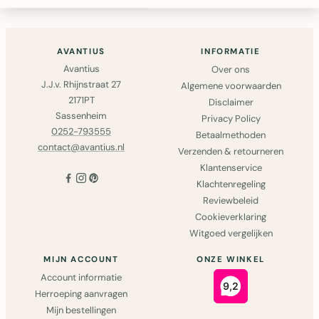
de..
AVANTIUS
INFORMATIE
Avantius
Over ons
J.J.v. Rhijnstraat 27
Algemene voorwaarden
2171PT
Disclaimer
Sassenheim
Privacy Policy
0252-793555
Betaalmethoden
contact@avantius.nl
Verzenden & retourneren
Klantenservice
Klachtenregeling
Reviewbeleid
Cookieverklaring
Witgoed vergelijken
MIJN ACCOUNT
ONZE WINKEL
Account informatie
Herroeping aanvragen
Mijn bestellingen