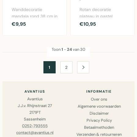
Wanddecoratie
Rotan decoratie
mandala rond 38 cm in
plateau in pastel
stro en katoen met
blauw met diameter
€9,95
€10,95
naturel, blauw, rood en
van 37 cm - een stijlvol
w..
wa..
Toon
1
-
24
van 30
1
2
AVANTIUS
INFORMATIE
Avantius
Over ons
J.J.v. Rhijnstraat 27
Algemene voorwaarden
2171PT
Disclaimer
Sassenheim
Privacy Policy
0252-793555
Betaalmethoden
contact@avantius.nl
Verzenden & retourneren