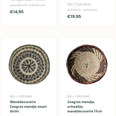
Set 2 bamboe
wandbord schildpad
waaiers- veranda
turquoise 60x16cm
€14,95
decoratie 2 stuks
€19,95
met 'Welcome' tekst en
o..
BALI-DREAMS
BALI-DREAMS
Wanddecoratie
Zeegras mandje,
Zeegras mandje zwart
schaaltje,
dicht
wanddecoratie 17cm