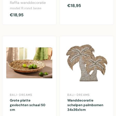
Raffia wanddecoratie
met touw in wit en
€18,95
model B rond large
bruin - maritieme
naturel 50x50 cm -
€18,95
wanddec..
decoratieve boho
wand..
BALI-DREAMS
BALI-DREAMS
Grote platte
Wanddecoratie
gevlochten schaal 50
schelpen palmbomen
cm
34x36x1cm