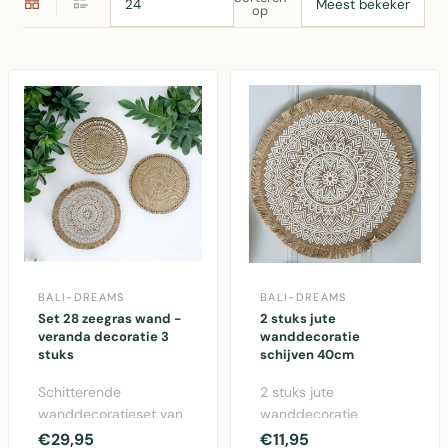
op
BALI-DREAMS
BALI-DREAMS
Set 28 zeegras wand -
2 stuks jute
veranda decoratie 3
wanddecoratie
stuks
schijven 40cm
Schitterende
2 stuks jute
wanddecoratieset van
wanddecoratie
3 stuks, perfect voor
schijven van 40cm in
€29,95
€11,95