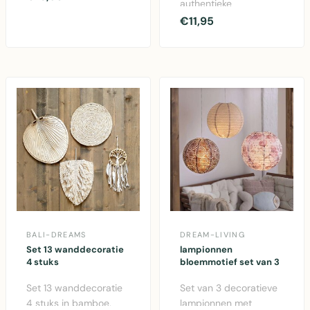
authentieke
decoratief wandobje..
kustuitstraling met
€11,95
deze houten decoratie
vis ..
BALI-DREAMS
DREAM-LIVING
Set 13 wanddecoratie
lampionnen
4 stuks
bloemmotief set van 3
Set 13 wanddecoratie
Set van 3 decoratieve
4 stuks in bamboe,
lampionnen met