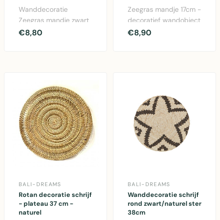
Wanddecoratie
Zeegras mandje 17cm -
Zeegras mandje zwart
decoratief wandobject
dicht - decoratief
en schaaltje van
€8,80
€8,90
wandpaneel van
natuurlijk materiaa..
natuurlijk ..
BALI-DREAMS
BALI-DREAMS
Rotan decoratie schrijf
Wanddecoratie schrijf
- plateau 37 cm -
rond zwart/naturel ster
naturel
38cm