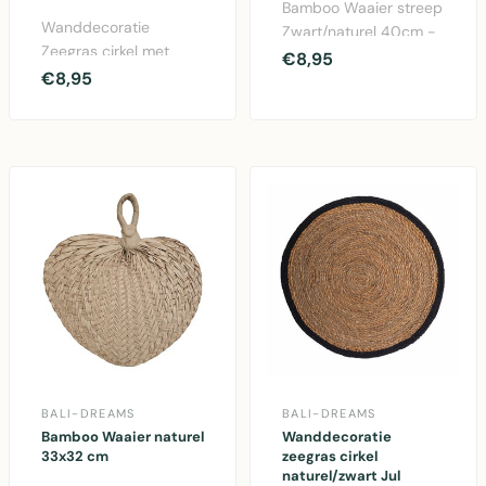
Bamboo Waaier streep
Wanddecoratie
Zwart/naturel 40cm -
Zeegras cirkel met
decoratieve
€8,95
franjes zwart 38cm -
€8,95
handwaaier van
natuurlijke decoratie
natuurlijk ..
voor..
BALI-DREAMS
BALI-DREAMS
Bamboo Waaier naturel
Wanddecoratie
33x32 cm
zeegras cirkel
naturel/zwart Jul