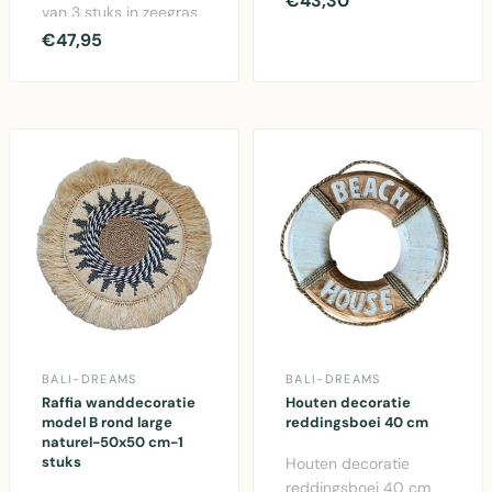
€43,30
van 3 stuks in zeegras
decoratief accessoire
en rotan voor binnen
€47,95
voor bi..
en buiten, met sch..
BALI-DREAMS
BALI-DREAMS
Raffia wanddecoratie
Houten decoratie
model B rond large
reddingsboei 40 cm
naturel-50x50 cm-1
stuks
Houten decoratie
reddingsboei 40 cm