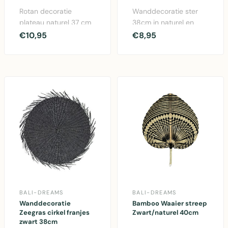
Rotan decoratie
Wanddecoratie ster
plateau naturel 37 cm
38cm in naturel en
- handgemaakt
zwart maisschil voor
€10,95
€8,95
wanddecoratie
binnen en buiten..
accessoire..
BALI-DREAMS
BALI-DREAMS
Wanddecoratie
Bamboo Waaier streep
Zeegras cirkel franjes
Zwart/naturel 40cm
zwart 38cm