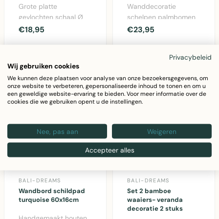
Grote platte
Wanddecoratie
gevlochten schaal Ø
schelpen palmbomen
50 cm van
34x36x1cm -
€18,95
€23,95
waterhyacint -
decoratieve
decoratief
wandhanger met
Privacybeleid
wandobject..
gedroogd..
Wij gebruiken cookies
We kunnen deze plaatsen voor analyse van onze bezoekersgegevens, om
onze website te verbeteren, gepersonaliseerde inhoud te tonen en om u
een geweldige website-ervaring te bieden. Voor meer informatie over de
cookies die we gebruiken opent u de instellingen.
Nee, pas aan
Weigeren
Accepteer alles
BALI-DREAMS
BALI-DREAMS
Wandbord schildpad
Set 2 bamboe
turquoise 60x16cm
waaiers- veranda
decoratie 2 stuks
Handgemaakt houten