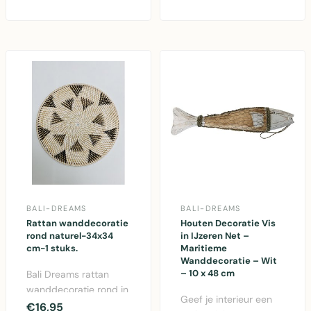
zowel binnen als
naturel en wit -
buiten ..
decoratieve muu..
BALI-DREAMS
BALI-DREAMS
Rattan wanddecoratie
Houten Decoratie Vis
rond naturel-34x34
in IJzeren Net –
cm-1 stuks.
Maritieme
Wanddecoratie – Wit
– 10 x 48 cm
Bali Dreams rattan
wanddecoratie rond in
Geef je interieur een
naturel, 34x34 cm -
€16,95