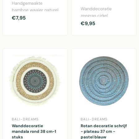
Handgemaakte
Wanddecoratie
bamboe waaier naturel
zeegras cirkel
in formaat 33x32 cm,
€7,95
naturel/zwart Jul -
€9,95
decoratief accessoire
ronde muurdecoratie
vo..
van zeegras..
BALI-DREAMS
BALI-DREAMS
Wanddecoratie
Rotan decoratie schrijf
mandala rond 38 cm-1
- plateau 37 cm -
stuks
pastel blauw