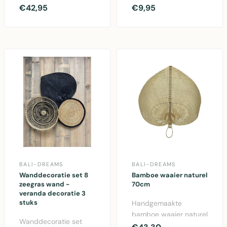
jute en rotan -
bloemmotief in
€42,95
€9,95
natuurlijke bohemien
zachtroze, bruin en
dec..
crème, ..
BALI-DREAMS
BALI-DREAMS
Wanddecoratie set 8
Bamboe waaier naturel
zeegras wand -
70cm
veranda decoratie 3
stuks
Handgemaakte
bamboe waaier naturel
Wanddecoratie set
70cm - sfeervol