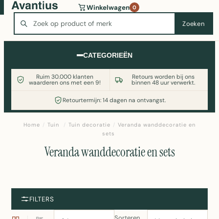
Wasmachine of koelkast nodig? Vergelijk alle prijzen op
Winkelwagen
0
Witgoedaanbod.nl
Zoeken
Zoeken
CATEGORIEËN
Ruim 30.000 klanten
Retours worden bij ons
waarderen ons met een 9!
binnen 48 uur verwerkt.
Retourtermijn: 14 dagen na ontvangst.
Home
/
Tuin
/
Tuin decoratie
/
Veranda wanddecoratie en
sets
Veranda wanddecoratie en sets
FILTERS
Sorteren