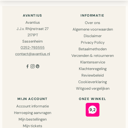
AVANTIUS
INFORMATIE
Avantius
Over ons
J.J.v. Rhijnstraat 27
Algemene voorwaarden
2171PT
Disclaimer
Sassenheim
Privacy Policy
0252-793555
Betaalmethoden
contact@avantius.nl
Verzenden & retourneren
Klantenservice
Klachtenregeling
Reviewbeleid
Cookieverklaring
Witgoed vergelijken
MIJN ACCOUNT
ONZE WINKEL
Account informatie
Herroeping aanvragen
Mijn bestellingen
Mijn tickets