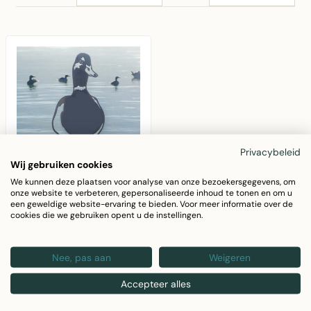
Privacybeleid
Wij gebruiken cookies
We kunnen deze plaatsen voor analyse van onze bezoekersgegevens, om
onze website te verbeteren, gepersonaliseerde inhoud te tonen en om u
SIERMETAAL
een geweldige website-ervaring te bieden. Voor meer informatie over de
Tuindecoratie metalen
cookies die we gebruiken opent u de instellingen.
eend 50 cm
Metalen tuindecoratie
Nee, pas aan
Weigeren
eend 50 cm van
cortenstaal,
€38,95
Accepteer alles
Nederlandse productie
met natu..