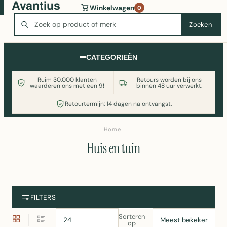
Wasmachine of koelkast nodig? Vergelijk alle prijzen op
Winkelwagen
0
Witgoedaanbod.nl
Zoeken
Zoeken
CATEGORIEËN
Ruim 30.000 klanten
Retours worden bij ons
waarderen ons met een 9!
binnen 48 uur verwerkt.
Retourtermijn: 14 dagen na ontvangst.
Home
Huis en tuin
FILTERS
Sorteren
op