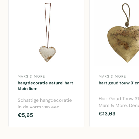
MARS & MORE
MARS & MORE
hangdecoratie naturel hart
hart goud touw 31c
klein 5cm
Hart Goud Touw 3
Schattige hangdecoratie
Mars & More. Deco
in de vorm van een
metalen hart in go
€13,63
naturel hart van 5cm.
€5,65
ideaa..
Gemaakt van zac..