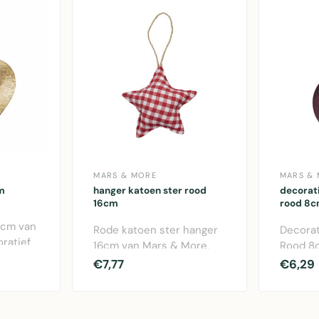
MARS & MORE
MARS &
m
hanger katoen ster rood
decorati
16cm
rood 8
1cm van
Rode katoen ster hanger
Decorat
ratief
16cm van Mars & More.
Rood 8
udkleur,
Decoratieve hanger van
More. G
€7,77
€6,29
katoen met ..
hert mot