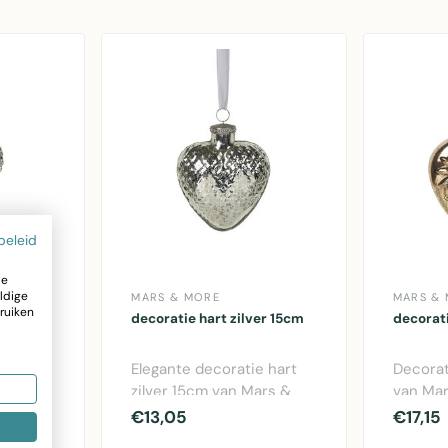
beleid
ze
ldige
MARS & MORE
MARS &
ruiken
er 8cm
decoratie hart zilver 15cm
decorat
lver 8cm
Elegante decoratie hart
Decorat
Elegant
zilver 15cm van Mars &
van Mar
erkleur
More. Glaswerk in zilveren
glazen 
€13,05
€17,15
kleur ..
voor ..