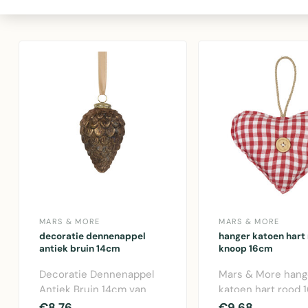
MARS & MORE
MARS & MORE
decoratie dennenappel
hanger katoen hart
antiek bruin 14cm
knoop 16cm
Decoratie Dennenappel
Mars & More hang
Antiek Bruin 14cm van
katoen hart rood 
Mars & More. Glazen
Decoratieve
€8,76
€9,68