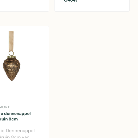
e voor aan ..
12cm, perfect..
 MORE
ie dennenappel
bruin 8cm
tie Dennenappel
Bruin 8cm van