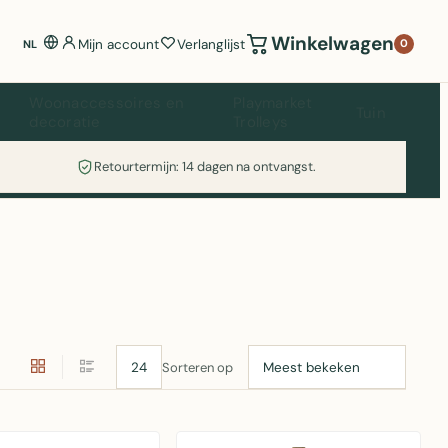
Winkelwagen
Mijn account
Verlanglijst
0
NL
Woonaccessoires en
Playmarket
Tuin
decoratie
Trolleys
Retourtermijn: 14 dagen na ontvangst.
Sorteren op