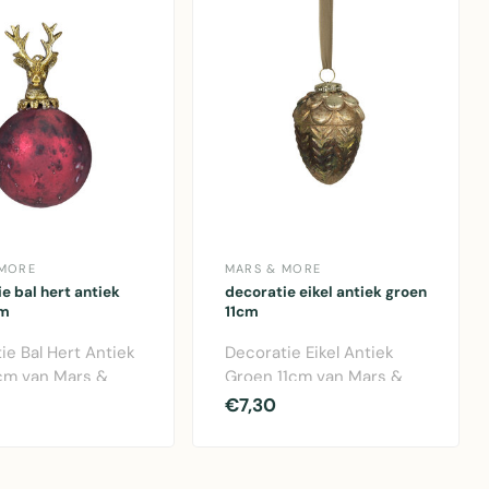
 MORE
MARS & MORE
e bal hert antiek
decoratie eikel antiek groen
cm
11cm
ie Bal Hert Antiek
Decoratie Eikel Antiek
cm van Mars &
Groen 11cm van Mars &
lazen kerstbal met
More. Glazen decoratief
€7,30
..
accent in w..