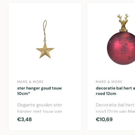
MARS & MORE
MARS & MORE
ster hanger goud touw
decoratie bal hert 
10cm*
rood 12cm
Elegante gouden ster
Decoratie bal hert
hanger met touw van
rood 12cm van Ma
Mars & More. Perfect
More. Glazen kers
€3,48
€10,69
voor kerstdecorati..
hert mo..