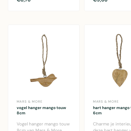
dennenappel in w..
textielhangers voor
MARS & MORE
MARS & MORE
vogel hanger mango touw
hart hanger mango
8cm
6cm
Vogel hanger mango touw
Charme je interie
8cm van Mars & More.
deze hart hanger 