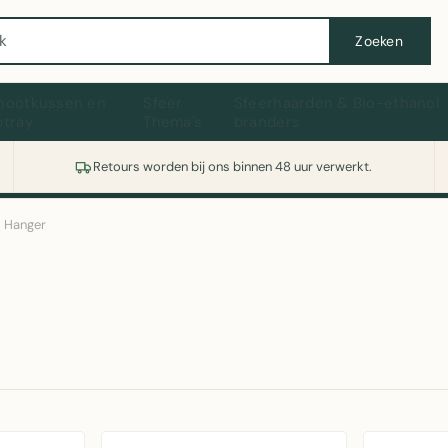
Wasmachine of koelkast nodig? Vergelijk alle prijzen op Witgoedaanbod.nl
Zoeken
hootkussen en
Sfeer
Sfeerhaarden & Bio-ethanol
ptray
Thema's
branders
Retours worden bij ons binnen 48 uur verwerkt.
Hanger