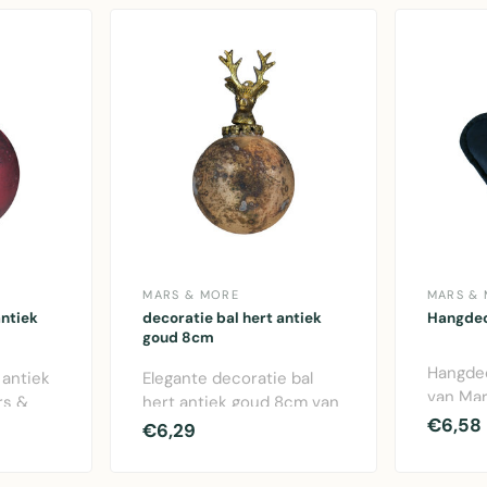
MARS & MORE
MARS &
antiek
decoratie bal hert antiek
Hangdec
goud 8cm
Hangdec
 antiek
Elegante decoratie bal
van Mars
rs &
hert antiek goud 8cm van
blauwe 
€6,58
tbal met
Mars & More. Glazen
€6,29
pol..
kerstbal met..