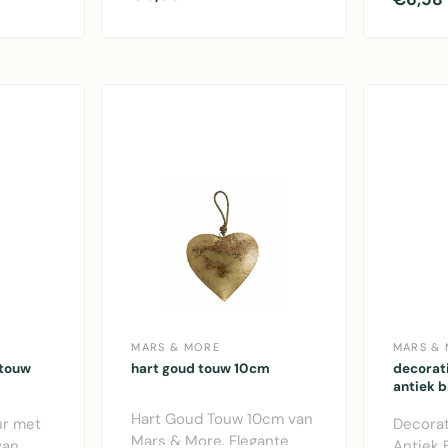
in petrolblauw,..
 je in..
decorati
MARS & MORE
MARS &
 touw
hart goud touw 10cm
decorat
antiek 
Hart Goud Touw 10cm van
ur met
Decora
Mars & More. Elegante
van
Antiek 