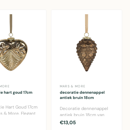
 MORE
MARS & MORE
ie hart goud 17cm
decoratie dennenappel
antiek bruin 18cm
ie Hart Goud 17cm
Decoratie dennenappel
s & More. Elegant
antiek bruin 18cm van
hart in goudkleur
Mars & More. Glaswerk in
€13,05
warme bruin..