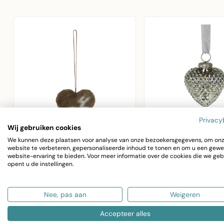
Privacy
Wij gebruiken cookies
We kunnen deze plaatsen voor analyse van onze bezoekersgegevens, om on
website te verbeteren, gepersonaliseerde inhoud te tonen en om u een gewe
MARS & MORE
MARS & MORE
website-ervaring te bieden. Voor meer informatie over de cookies die we geb
hangdecoratie naturel hart
decoratie hart zilv
opent u de instellingen.
medium 10cm
Decoratie Hart Zi
Hangdecoratie Naturel
Nee, pas aan
Weigeren
van Mars & More. 
Hart Medium 10cm van
glazen hart in zilv
€7,30
Mars & More. Gezellig
€8,67
Accepteer alles
vo..
bruin vachten h..