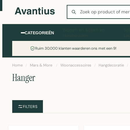
Zoeken
Wonen en Koken en
Sc
CATEGORIEËN
Huishouden
La
Ruim 30.000 klanten waarderen ons met een 9!
Home
/
Mars & More
/
Woonaccessoires
/
Hangdecoratie
/
Hanger
FILTERS