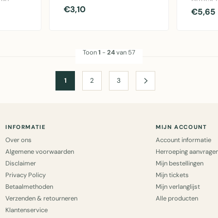
gouden hart-hanger met
€3,10
ars &
Mars & 
€5,65
touw voor h..
dennena
Toon
1
-
24
van 57
1
2
3
INFORMATIE
MIJN ACCOUNT
Over ons
Account informatie
Algemene voorwaarden
Herroeping aanvrage
Disclaimer
Mijn bestellingen
Privacy Policy
Mijn tickets
Betaalmethoden
Mijn verlanglijst
Verzenden & retourneren
Alle producten
Klantenservice