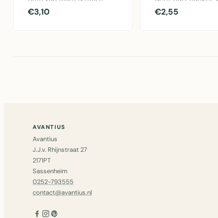
Leuke houten
mango hout. De M
€3,10
€2,55
vogelhanger van natuur..
More decorati..
AVANTIUS
Avantius
J.J.v. Rhijnstraat 27
2171PT
Sassenheim
0252-793555
contact@avantius.nl