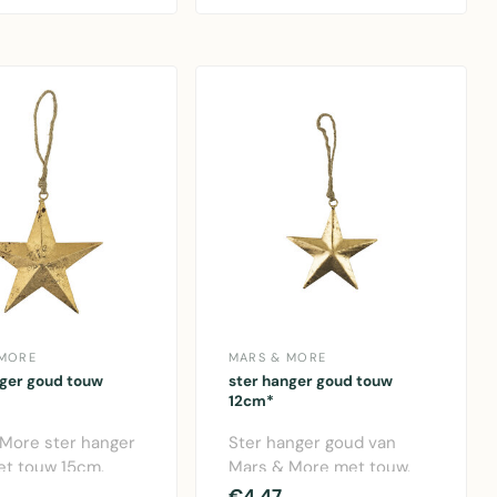
 MORE
MARS & MORE
nger goud touw
ster hanger goud touw
12cm*
More ster hanger
Ster hanger goud van
t touw 15cm.
Mars & More met touw.
e metalen
Elegant metalen design,
€4,47