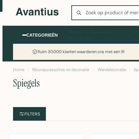
Zoeken
Wonen en Koken en
Sc
CATEGORIEËN
Huishouden
La
Ruim 30.000 klanten waarderen ons met een 9!
Home
/
Woonaccessoires en decoratie
/
Wanddecoratie
/
Sp
Spiegels
FILTERS