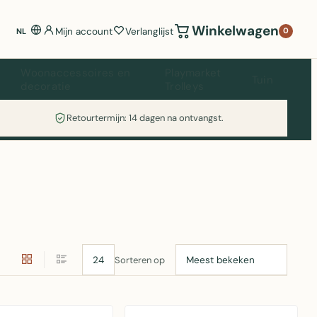
Winkelwagen
Mijn account
Verlanglijst
0
NL
Woonaccessoires en
Playmarket
Tuin
decoratie
Trolleys
Retourtermijn: 14 dagen na ontvangst.
Sorteren op