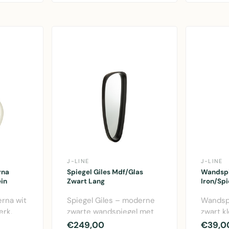
J-LINE
J-LINE
rna
Spiegel Giles Mdf/Glas
Wandspi
ein
Zwart Lang
Iron/Spi
rna wit
Spiegel Giles – moderne
Wandspi
erk,
zwarte wandspiegel met
zwart k
ct
MDF-frame, 89 x 33 cm,
ijzeren
€249,00
€39,0