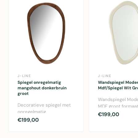
J-LINE
J-LINE
Spiegel onregelmatig
Wandspiegel Mode
mangohout donkerbruin
Mdf/Spiegel Wit Gr
groot
Wandspiegel Mode
Decoratieve spiegel met
MDF groot formaa
onregelmatig
120x68 cm met m
€199,00
mangohoutframe in
€199,00
design voor h..
donkerbruin, groot
formaa..