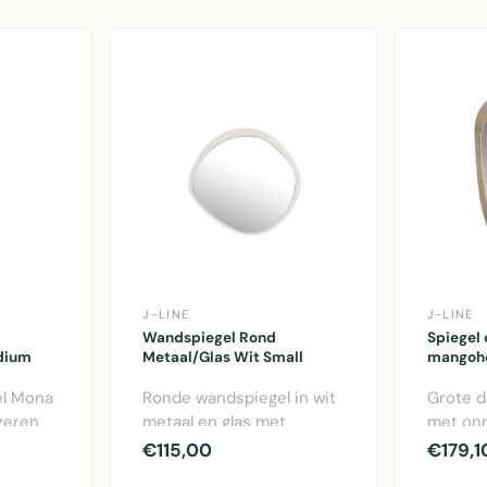
J-LINE
J-LINE
Wandspiegel Rond
Spiegel
edium
Metaal/Glas Wit Small
mangoho
el Mona
Ronde wandspiegel in wit
Grote d
jzeren
metaal en glas met
met onr
as,
moderne uitstraling, 58
mangoho
€115,00
€179,1
cm hoog, ide..
cm voor