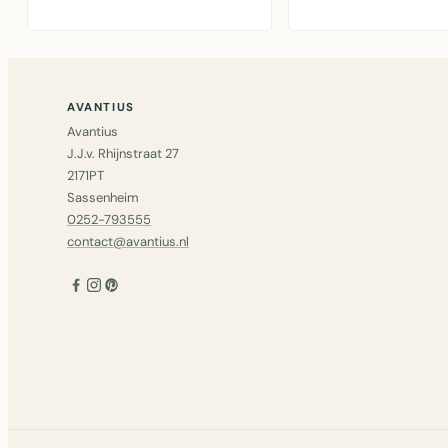
61,5 cm ..
design voor moder
AVANTIUS
Avantius
J.J.v. Rhijnstraat 27
2171PT
Sassenheim
0252-793555
contact@avantius.nl