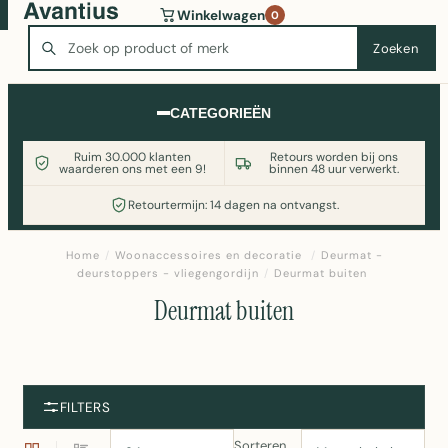
Wasmachine of koelkast nodig? Vergelijk alle prijzen op
Winkelwagen
0
Witgoedaanbod.nl
Zoeken
Zoeken
CATEGORIEËN
Ruim 30.000 klanten
Retours worden bij ons
waarderen ons met een 9!
binnen 48 uur verwerkt.
Retourtermijn: 14 dagen na ontvangst.
Home
/
Woonaccessoires en decoratie
/
Deurmat -
deurstoppers - vliegengordijn
/
Deurmat buiten
Deurmat buiten
FILTERS
Sorteren