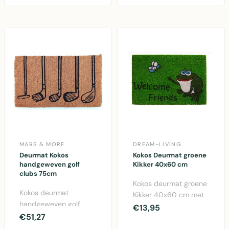
spe..
kokosvezels ..
MARS & MORE
DREAM-LIVING
Deurmat Kokos
Kokos Deurmat groene
handgeweven golf
Kikker 40x60 cm
clubs 75cm
Kokos deurmat groene
Kokos deurmat
Kikker 40x60 cm met
handgeweven golf
Welcome Friends tekst
€13,95
clubs design 75cm.
€51,27
- 100% natuurlijk..
Duurzame kokosvezel,