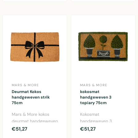
natuurlijke..
natu..
MARS & MORE
MARS & MORE
Deurmat Kokos
kokosmat
handgeweven strik
handgeweven 3
75cm
topiary 75cm
Mars & More kokos
Kokosmat
deurmat handgeweven
handgeweven 3
met strik design. 75cm
topiary 75cm van Mars
€51,27
€51,27
breed, gemaakt van ..
& More. Natuurlijke