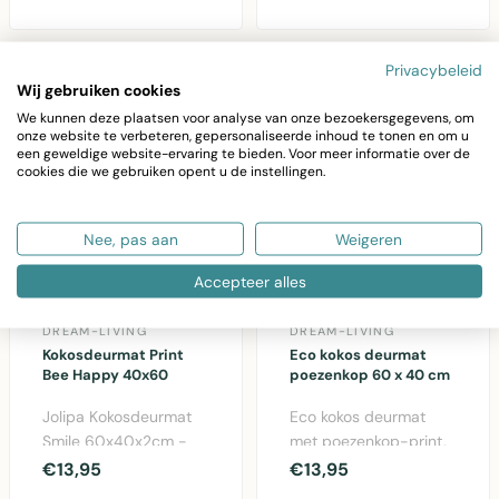
& More. Duurzame
golferspatroon.
kokosvezel de..
75x45cm, naturel
kokos..
Privacybeleid
Wij gebruiken cookies
We kunnen deze plaatsen voor analyse van onze bezoekersgegevens, om
onze website te verbeteren, gepersonaliseerde inhoud te tonen en om u
een geweldige website-ervaring te bieden. Voor meer informatie over de
cookies die we gebruiken opent u de instellingen.
Nee, pas aan
Weigeren
Accepteer alles
DREAM-LIVING
DREAM-LIVING
Kokosdeurmat Print
Eco kokos deurmat
Bee Happy 40x60
poezenkop 60 x 40 cm
Jolipa Kokosdeurmat
Eco kokos deurmat
Smile 60x40x2cm -
met poezenkop-print,
Functionele deurmat
60 x 40 cm, van
€13,95
€13,95
van kokosvezel met
hoogwaardige