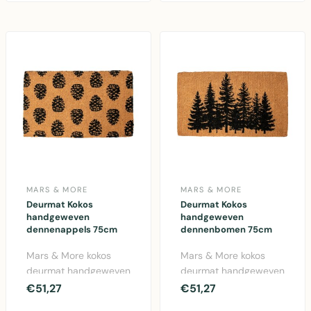
kokosvezel deu..
..
MARS & MORE
MARS & MORE
Deurmat Kokos
Deurmat Kokos
handgeweven
handgeweven
dennenappels 75cm
dennenbomen 75cm
Mars & More kokos
Mars & More kokos
deurmat handgeweven
deurmat handgeweven
dennenappels
met dennenbomen
€51,27
€51,27
patroon. 75x45cm,
motief. 75cm breedte,