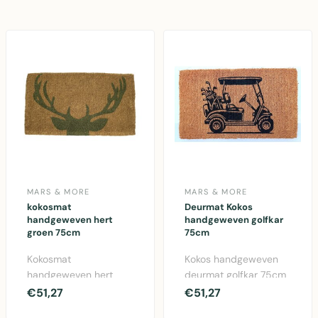
natuurlijke koko..
MARS & MORE
MARS & MORE
kokosmat
Deurmat Kokos
handgeweven hert
handgeweven golfkar
groen 75cm
75cm
Kokosmat
Kokos handgeweven
handgeweven hert
deurmat golfkar 75cm
groen 75cm van Mars
van Mars & More.
€51,27
€51,27
& More. Natuurlijke
Natuurlijke kokosvezel,