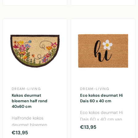
leuke haanp..
welkom ..
DREAM-LIVING
DREAM-LIVING
Kokos deurmat
Eco kokos deurmat Hi
bloemen half rond
Dais 60 x 40 cm
40x60 cm
Eco kokos deurmat Hi
Halfronde kokos
Dais 60 x 40 cm van
deurmat bloemen
natuurlijke kokosvezels
€13,95
40x60 cm met
€13,95
met speelse blo..