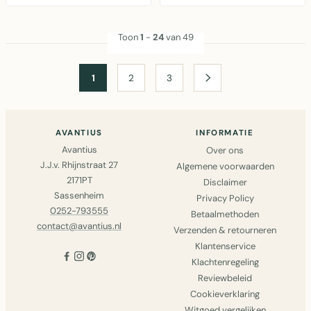
kokosvezel deur..
Toon
1
-
24
van 49
1
2
3
AVANTIUS
INFORMATIE
Avantius
Over ons
J.J.v. Rhijnstraat 27
Algemene voorwaarden
2171PT
Disclaimer
Sassenheim
Privacy Policy
0252-793555
Betaalmethoden
contact@avantius.nl
Verzenden & retourneren
Klantenservice
Klachtenregeling
Reviewbeleid
Cookieverklaring
Witgoed vergelijken