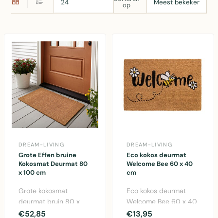
op
DREAM-LIVING
DREAM-LIVING
Grote Effen bruine
Eco kokos deurmat
Kokosmat Deurmat 80
Welcome Bee 60 x 40
x 100 cm
cm
Grote kokosmat
Eco kokos deurmat
deurmat bruin 80 x
Welcome Bee 60 x 40
100 cm met antislip
cm - natuurlijke
€52,85
€13,95