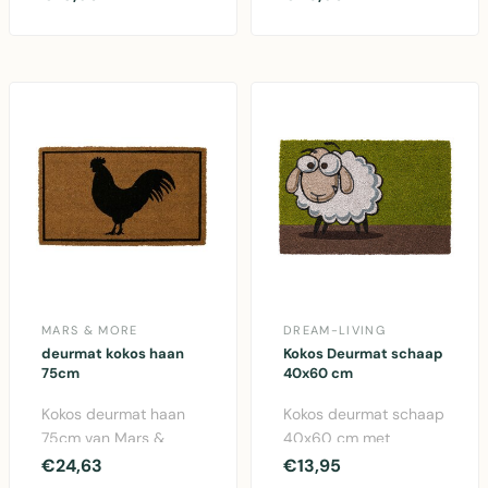
tekst, 40x60 cm, nat..
kokosmat 45x75 cm.
Deze..
MARS & MORE
DREAM-LIVING
deurmat kokos haan
Kokos Deurmat schaap
75cm
40x60 cm
Kokos deurmat haan
Kokos deurmat schaap
75cm van Mars &
40x60 cm met
More. Duurzame
antisliplaag –
€24,63
€13,95
kokosvezel mat met
praktische en speelse