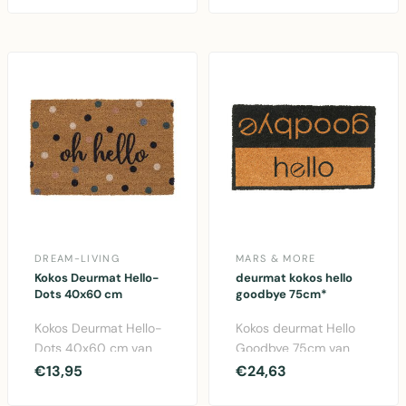
75x45cm. ..
DREAM-LIVING
MARS & MORE
Kokos Deurmat Hello-
deurmat kokos hello
Dots 40x60 cm
goodbye 75cm*
Kokos Deurmat Hello-
Kokos deurmat Hello
Dots 40x60 cm van
Goodbye 75cm van
100% natuurlijk kokos
Mars & More.
€13,95
€24,63
materiaal, geschikt ..
Welkommat van