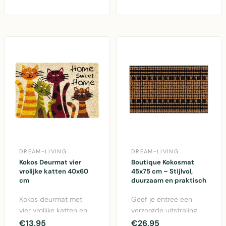
vinyl achterkant voor
kokosvezel mat met
voor..
latex ..
DREAM-LIVING
DREAM-LIVING
Kokos Deurmat vier
Boutique Kokosmat
vrolijke katten 40x60
45x75 cm – Stijlvol,
cm
duurzaam en praktisch
Kokos deurmat met
Geef je entree een
vier vrolijke katten en
verzorgde uitstraling
'Home sweet Home'
met de Boutique
€13,95
€26,95