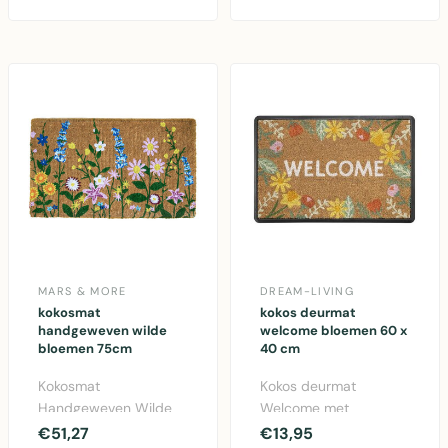
kleurrijk design voor
buiten..
MARS & MORE
DREAM-LIVING
kokosmat
kokos deurmat
handgeweven wilde
welcome bloemen 60 x
bloemen 75cm
40 cm
Kokosmat
Kokos deurmat
Handgeweven Wilde
Welcome met
Bloemen 75cm -
bloemenprint 60 x 40
€51,27
€13,95