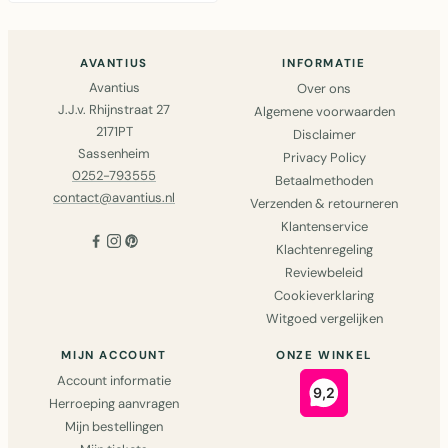
vachtmat..
AVANTIUS
INFORMATIE
Avantius
Over ons
J.J.v. Rhijnstraat 27
Algemene voorwaarden
2171PT
Disclaimer
Sassenheim
Privacy Policy
0252-793555
Betaalmethoden
contact@avantius.nl
Verzenden & retourneren
Klantenservice
Klachtenregeling
Reviewbeleid
Cookieverklaring
Witgoed vergelijken
MIJN ACCOUNT
ONZE WINKEL
Account informatie
Herroeping aanvragen
Mijn bestellingen