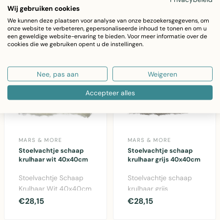
Wij gebruiken cookies
taupe. Rond 40cm..
Luxe 40x40cm ..
We kunnen deze plaatsen voor analyse van onze bezoekersgegevens, om
onze website te verbeteren, gepersonaliseerde inhoud te tonen en om u
een geweldige website-ervaring te bieden. Voor meer informatie over de
cookies die we gebruiken opent u de instellingen.
Nee, pas aan
Weigeren
Accepteer alles
MARS & MORE
MARS & MORE
Stoelvachtje schaap
Stoelvachtje schaap
krulhaar wit 40x40cm
krulhaar grijs 40x40cm
Stoelvachtje Schaap
Stoelvachtje schaap
Krulhaar Wit 40x40cm
krulhaar grijs
- Luxe woolaccessoire
40x40cm van Mars &
€28,15
€28,15
van Mars & More m..
More. Zacht vachtje