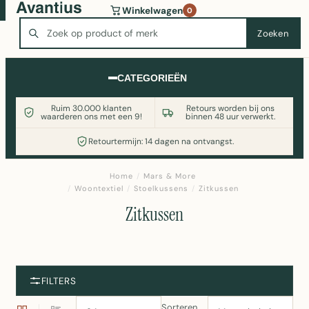
Wasmachine of koelkast nodig? Vergelijk alle prijzen op
Winkelwagen
0
Witgoedaanbod.nl
Zoeken
Zoeken
CATEGORIEËN
Ruim 30.000 klanten
Retours worden bij ons
waarderen ons met een 9!
binnen 48 uur verwerkt.
Retourtermijn: 14 dagen na ontvangst.
Home
/
Mars & More
/
Woontextiel
/
Stoelkussens
/
Zitkussen
Zitkussen
FILTERS
Sorteren