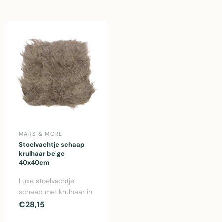
voor e..
MARS & MORE
Stoelvachtje schaap
krulhaar beige
40x40cm
Luxe stoelvachtje
schaap met krulhaar in
beige. Afmeting
€28,15
40x40cm, zacht