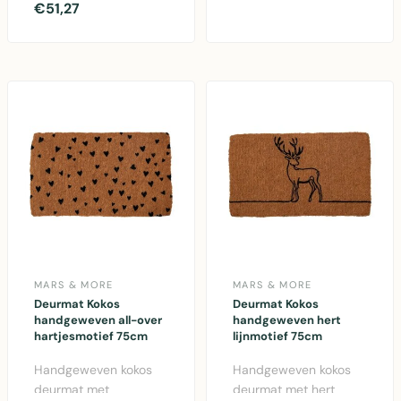
topiary 75cm van Mars
€51,27
deurmat met kleurrijk
& More. Natuurlijke
klapr..
kokosvezel deur..
MARS & MORE
MARS & MORE
Deurmat Kokos
Deurmat Kokos
handgeweven all-over
handgeweven hert
hartjesmotief 75cm
lijnmotief 75cm
Handgeweven kokos
Handgeweven kokos
deurmat met
deurmat met hert