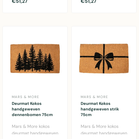
van Mars & More.
dennenappels
€51,27
€51,27
Natuurlijke kokosvezel,
patroon. 75x45cm,
..
natuurlijke..
MARS & MORE
MARS & MORE
Deurmat Kokos
Deurmat Kokos
handgeweven
handgeweven strik
dennenbomen 75cm
75cm
Mars & More kokos
Mars & More kokos
deurmat handgeweven
deurmat handgeweven