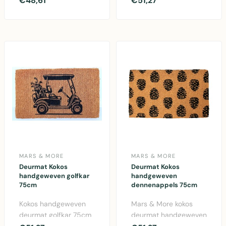
€48,61
€51,27
design. Natuurlijke
& More. Natuurlijke
koko..
kokosvezel deu..
MARS & MORE
MARS & MORE
Deurmat Kokos
Deurmat Kokos
handgeweven golfkar
handgeweven
75cm
dennenappels 75cm
Kokos handgeweven
Mars & More kokos
deurmat golfkar 75cm
deurmat handgeweven