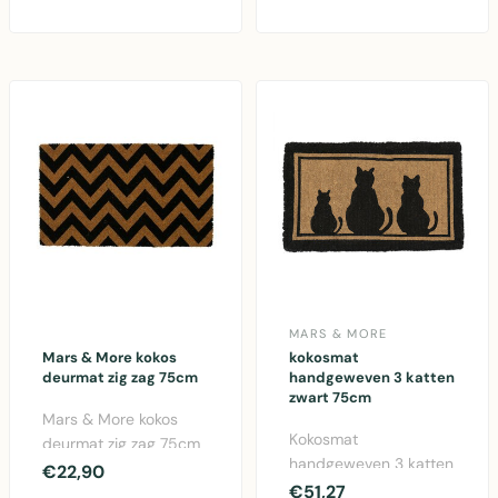
Natuurlijke kokosvezel
leuke haanp..
deurmat met kle..
MARS & MORE
Mars & More kokos
kokosmat
deurmat zig zag 75cm
handgeweven 3 katten
zwart 75cm
Mars & More kokos
Kokosmat
deurmat zig zag 75cm
handgeweven 3 katten
- functionele
€22,90
zwart 75cm van Mars
€51,27
entreemat van