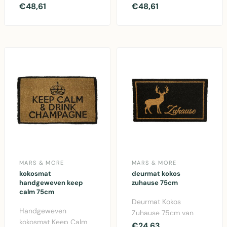
hartjesmotief.
lijnmotief. 75x45cm.
€48,61
€48,61
75x45cm groot, multi
Natuurlijke kokosvezel,
gekleurd. Duur..
..
MARS & MORE
MARS & MORE
kokosmat
deurmat kokos
handgeweven keep
zuhause 75cm
calm 75cm
Deurmat Kokos
Handgeweven
Zuhause 75cm van
kokosmat Keep Calm
Mars & More.
€24,63