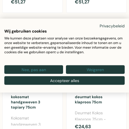
met dennenbomen
met strik design. 75cm
€51,27
€51,27
motief. 75cm breedte,
breed, gemaakt van ..
natu..
Privacybeleid
Wij gebruiken cookies
We kunnen deze plaatsen voor analyse van onze bezoekersgegevens, om
onze website te verbeteren, gepersonaliseerde inhoud te tonen en om u
een geweldige website-ervaring te bieden. Voor meer informatie over de
cookies die we gebruiken opent u de instellingen.
Nee, pas aan
Weigeren
Accepteer alles
MARS & MORE
MARS & MORE
kokosmat
deurmat kokos
handgeweven 3
klaproos 75cm
topiary 75cm
Deurmat Kokos
Kokosmat
Klaproos 75cm -
handgeweven 3
Natuurlijke kokosvezel
€24,63