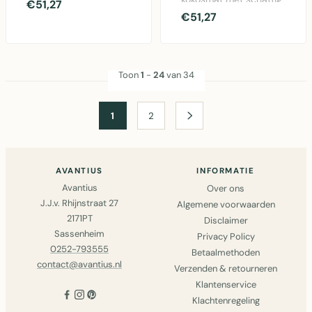
harten 75cm met
€51,27
ruwharig teckel design
€51,27
hartjes motief.
in zwart. Duurzaam
Duurzame kokosvezel ..
koko..
Toon
1
-
24
van 34
1
2
AVANTIUS
INFORMATIE
Avantius
Over ons
J.J.v. Rhijnstraat 27
Algemene voorwaarden
2171PT
Disclaimer
Sassenheim
Privacy Policy
0252-793555
Betaalmethoden
contact@avantius.nl
Verzenden & retourneren
Klantenservice
Klachtenregeling