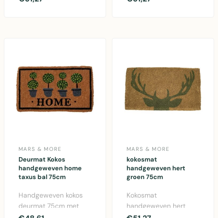
golferspatroon.
Duurzame kokosvezel,
75x45cm, naturel
75x45cm. ..
kokos..
MARS & MORE
MARS & MORE
Deurmat Kokos
kokosmat
handgeweven home
handgeweven hert
taxus bal 75cm
groen 75cm
Handgeweven kokos
Kokosmat
deurmat 75cm met
handgeweven hert
decoratief taxus bal
groen 75cm van Mars