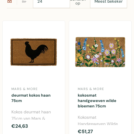
op
MARS & MORE
MARS & MORE
deurmat kokos haan
kokosmat
75cm
handgeweven wilde
bloemen 75cm
Kokos deurmat haan
Kokosmat
75cm van Mars &
Handgeweven Wilde
More. Duurzame
€24,63
Bloemen 75cm -
€51,27
kokosvezel mat met