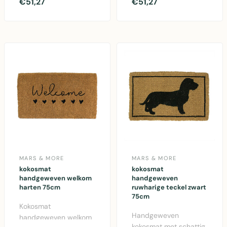
rood 75cm van Mars &
hertenkop 75cm -
€51,27
€51,27
More. Natuurlijke
Mars & More.
kokosvezel deur..
Duurzame kokosvezel
deurmat m..
MARS & MORE
MARS & MORE
kokosmat
kokosmat
handgeweven welkom
handgeweven
harten 75cm
ruwharige teckel zwart
75cm
Kokosmat
Handgeweven
handgeweven welkom
kokosmat met schattig