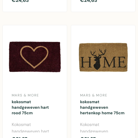
€24,63
€24,63
Natuurlijke kokosvezel ..
Welkommat van
natuurlijke koko..
MARS & MORE
MARS & MORE
kokosmat
kokosmat
handgeweven hart
handgeweven
rood 75cm
hertenkop home 75cm
Kokosmat
Kokosmat
handgeweven hart
handgeweven