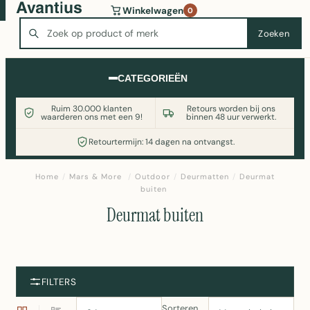
Wasmachine of koelkast nodig? Vergelijk alle prijzen op
Winkelwagen
0
Witgoedaanbod.nl
Zoeken
Zoeken
CATEGORIEËN
Ruim 30.000 klanten
Retours worden bij ons
waarderen ons met een 9!
binnen 48 uur verwerkt.
Retourtermijn: 14 dagen na ontvangst.
Home
/
Mars & More
/
Outdoor
/
Deurmatten
/
Deurmat
buiten
Deurmat buiten
FILTERS
Sorteren