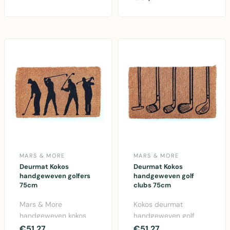
& More. Duurzame
natuurlijke k..
kokosvezel de..
MARS & MORE
MARS & MORE
Deurmat Kokos
Deurmat Kokos
handgeweven golfers
handgeweven golf
75cm
clubs 75cm
Mars & More
Kokos deurmat
handgeweven kokos
handgeweven golf
deurmat met
clubs design 75cm.
€51,27
€51,27