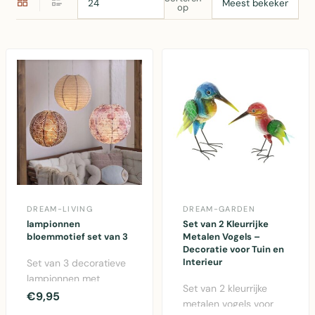
op
DREAM-LIVING
DREAM-GARDEN
lampionnen
Set van 2 Kleurrijke
bloemmotief set van 3
Metalen Vogels –
Decoratie voor Tuin en
Interieur
Set van 3 decoratieve
lampionnen met
Set van 2 kleurrijke
bloemmotief in
€9,95
metalen vogels voor
zachtroze, bruin en