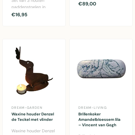
Set van 3 houten
van gerecycled
€89,00
paddenstoelen in
grenenhout met zwart..
verschillende maten
€16,95
voor herfstdecoratie,
gema..
DREAM-GARDEN
DREAM-LIVING
Waxine houder Denzel
Brillenkoker
de Teckel met vlinder
Amandelbloessem lila
– Vincent van Gogh
Waxine houder Denzel