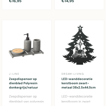
voet in twee formaten
fluweelzachte textiel
€16,95
€14,95
- elegant en modern..
voor herfstdecoratie
en..
J-LINE
DREAM-LIVING
Zeepdispenser op
LED-wanddecoratie
dienblad Polyresin
kerstboom zwart-
donkergrijs/natuur
metaal 38x2.5x44.5cm
Zeepdispenser op
LED-wanddecoratie
dienblad van polyresin
kerstboom in zwart