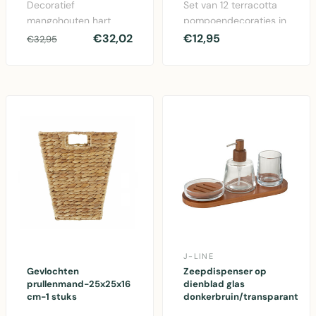
Decoratief
Set van 12 terracotta
mangohouten hart
pompoendecoraties in
27x21 cm met
natuurlijke kleuren, elk
€32,02
€12,95
€32,95
aluminium accent –
7-8 cm groot..
rustieke woonacces..
J-LINE
Gevlochten
Zeepdispenser op
prullenmand-25x25x16
dienblad glas
cm-1 stuks
donkerbruin/transparant