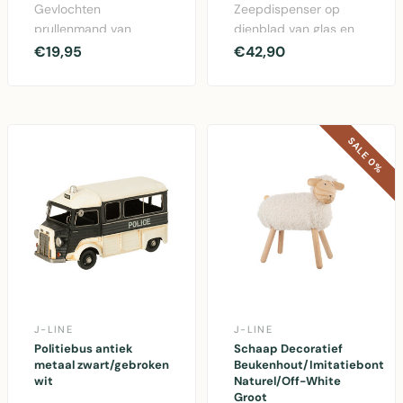
Gevlochten
Zeepdispenser op
prullenmand van
dienblad van glas en
bananenblad in naturel
paulowniahout in
€19,95
€42,90
bruin, 25x25x16 cm
donkerbruin — elegant
voor kantoo..
b..
SALE 0%
J-LINE
J-LINE
Politiebus antiek
Schaap Decoratief
metaal zwart/gebroken
Beukenhout/Imitatiebont
wit
Naturel/Off-White
Groot