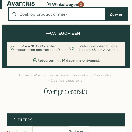
Wasmachine of koelkast nodig? Vergelijk alle prijzen op
Winkelwagen
0
Witgoedaanbod.nl
Zoeken
Zoeken
CATEGORIEËN
Ruim 30.000 klanten
Retours worden bij ons
waarderen ons met een 9!
binnen 48 uur verwerkt.
Retourtermijn: 14 dagen na ontvangst.
Home
/
Woonaccessoires en decoratie
/
Decoratie
/
Overige decoratie
Overige decoratie
FILTERS
Sorteren