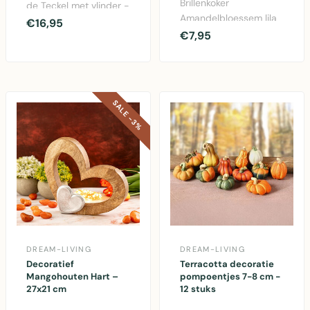
Brillenkoker
de Teckel met vlinder -
Amandelbloessem lila
Handgemaakte
€16,95
geïnspireerd op
€7,95
roestmetalen
Vincent van Gogh –
decoratie..
stevige ..
SALE -3%
DREAM-LIVING
DREAM-LIVING
Decoratief
Terracotta decoratie
Mangohouten Hart –
pompoentjes 7-8 cm -
27x21 cm
12 stuks