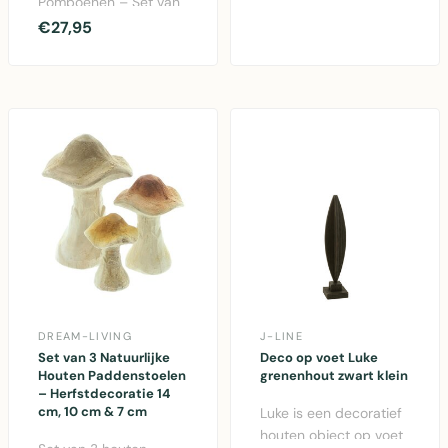
Pompoenen – Set van
afwerking, 61x61 cm..
2 in taupe en off-
€27,95
white, ideale
herfstdecora..
DREAM-LIVING
J-LINE
Set van 3 Natuurlijke
Deco op voet Luke
Houten Paddenstoelen
grenenhout zwart klein
– Herfstdecoratie 14
cm, 10 cm & 7 cm
Luke is een decoratief
houten object op voet