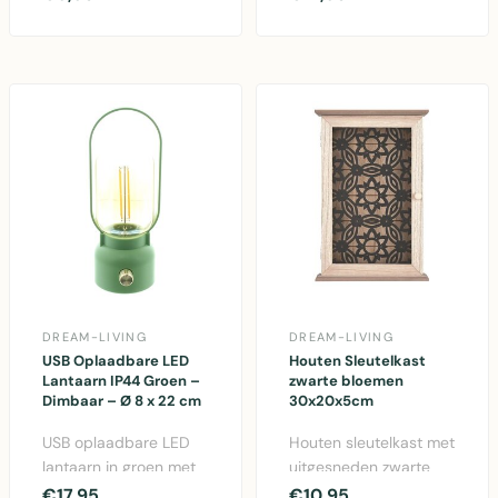
voor woonkamer, hal
sleutelopbergen, grijs
en..
e..
DREAM-LIVING
DREAM-LIVING
USB Oplaadbare LED
Houten Sleutelkast
Lantaarn IP44 Groen –
zwarte bloemen
Dimbaar – Ø 8 x 22 cm
30x20x5cm
USB oplaadbare LED
Houten sleutelkast met
lantaarn in groen met
uitgesneden zwarte
IP44-bescherming,
bloemen, 30x20x5cm,
€17,95
€10,95