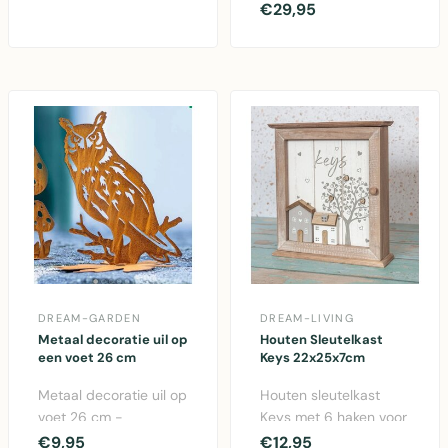
tuin en interieur
€29,95
crème, ..
decoratie in verschil..
DREAM-GARDEN
DREAM-LIVING
Metaal decoratie uil op
Houten Sleutelkast
een voet 26 cm
Keys 22x25x7cm
Metaal decoratie uil op
Houten sleutelkast
voet 26 cm -
Keys met 6 haken voor
Decoratief sculptuur
overzichtelijk
€9,95
€12,95