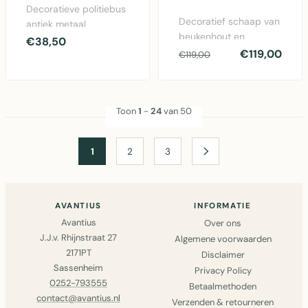
Decoratieve politiebus
Decoratief schaap van
antiek metaal
beukenhout en
zwart/gebroken wit -
€38,50
imitatiebont in
€119,00
nostalgisch accent
€119,00
naturel/off-white,
voo..
groot for..
Toon
1
-
24
van 50
1
2
3
AVANTIUS
INFORMATIE
Avantius
Over ons
J.J.v. Rhijnstraat 27
Algemene voorwaarden
2171PT
Disclaimer
Sassenheim
Privacy Policy
0252-793555
Betaalmethoden
contact@avantius.nl
Verzenden & retourneren