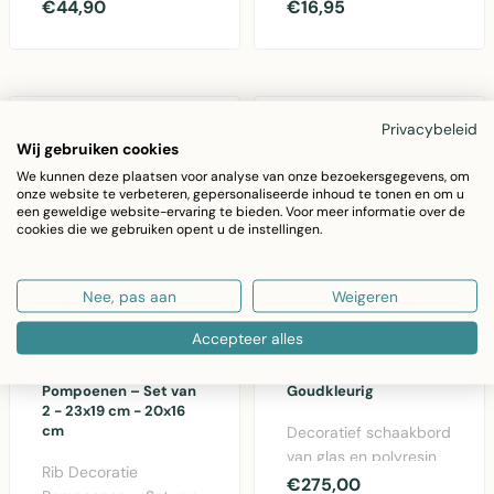
in donkergrijs met
metaal met
€44,90
€16,95
bamboe accenten — f..
geïntegreerde
verlichting en sf..
Privacybeleid
Wij gebruiken cookies
We kunnen deze plaatsen voor analyse van onze bezoekersgegevens, om
onze website te verbeteren, gepersonaliseerde inhoud te tonen en om u
een geweldige website-ervaring te bieden. Voor meer informatie over de
cookies die we gebruiken opent u de instellingen.
Nee, pas aan
Weigeren
Accepteer alles
DREAM-LIVING
J-LINE
Rib Decoratie
Schaakbord Polyresin
Pompoenen – Set van
Goudkleurig
2 - 23x19 cm - 20x16
cm
Decoratief schaakbord
van glas en polyresin
Rib Decoratie
met goudkleurige
€275,00