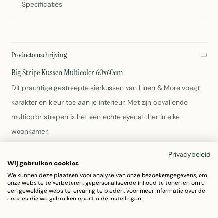
Specificaties
Productomschrijving
Big Stripe Kussen Multicolor 60x60cm
Dit prachtige gestreepte sierkussen van Linen & More voegt
karakter en kleur toe aan je interieur. Met zijn opvallende
multicolor strepen is het een echte eyecatcher in elke
woonkamer.
Privacybeleid
Afmeting: 60x60 cm
Wij gebruiken cookies
Kleur: Oranje met multicolor strepen
We kunnen deze plaatsen voor analyse van onze bezoekersgegevens, om
Materiaal: 100% katoen
onze website te verbeteren, gepersonaliseerde inhoud te tonen en om u
Gewicht: 500 gram
een geweldige website-ervaring te bieden. Voor meer informatie over de
cookies die we gebruiken opent u de instellingen.
Wasbaar volgens etiket
Artikelnummer: 7037GFBT02