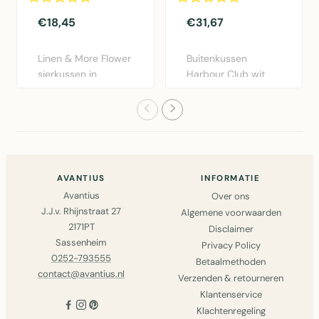
€18,45
€31,67
Linen & More Flower
Buitenkussen
sierkussen in
Harbour Club wit
bordeaux rood.
50x50cm van Mars
Diameter 40..
& More. Weers..
AVANTIUS
INFORMATIE
Avantius
Over ons
J.J.v. Rhijnstraat 27
Algemene voorwaarden
2171PT
Disclaimer
Sassenheim
Privacy Policy
0252-793555
Betaalmethoden
contact@avantius.nl
Verzenden & retourneren
Klantenservice
Klachtenregeling