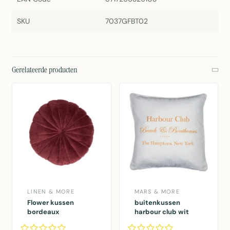
SKU
7037GFBT02
Gerelateerde producten
LINEN & MORE
MARS & MORE
Flower kussen
buitenkussen
bordeaux
harbour club wit
dia40x12cm
50x50cm