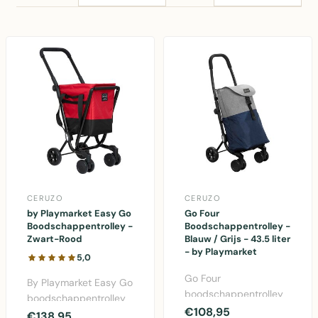
CERUZO
CERUZO
by Playmarket Easy Go
Go Four
Boodschappentrolley -
Boodschappentrolley -
Zwart-Rood
Blauw / Grijs - 43.5 liter
- by Playmarket
5,0
Go Four
By Playmarket Easy Go
boodschappentrolley
boodschappentrolley
van Playmarket in
€108,95
zwart-rood met
€138,95