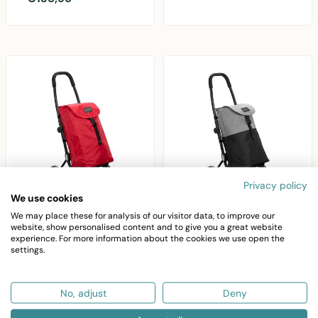
blauw/grijs met 43,5
afneembare tas,
liter inhoud,..
verstel..
Privacy policy
We use cookies
We may place these for analysis of our visitor data, to improve our
CERUZO
CERUZO
website, show personalised content and to give you a great website
Go Four
Go Four
experience. For more information about the cookies we use open the
Boodschappentrolley -
Boodschappentrolley -
settings.
Rood - 43.5 liter - by
Grijs / Zwart - 43.5 liter
Playmarket
- by Playmarket
No, adjust
Deny
Praktische
Go Four
boodschappentrolley
boodschappentrolley