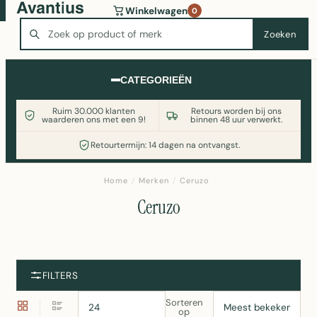
Wasmachine of koelkast nodig? Vergelijk alle prijzen op
Winkelwagen
0
Witgoedaanbod.nl
Zoeken
Zoeken
CATEGORIEËN
Ruim 30.000 klanten
Retours worden bij ons
waarderen ons met een 9!
binnen 48 uur verwerkt.
Retourtermijn: 14 dagen na ontvangst.
Home
/
Merken
/
Ceruzo
Ceruzo
FILTERS
Sorteren
op