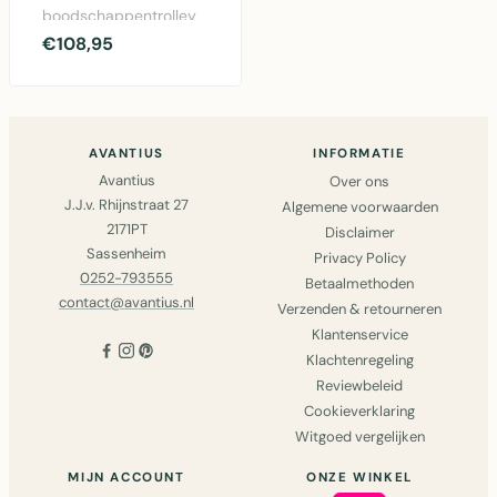
boodschappentrolley
van Playmarket in
€108,95
zwart met 43.5 liter
inhoud, inkla..
AVANTIUS
INFORMATIE
Avantius
Over ons
J.J.v. Rhijnstraat 27
Algemene voorwaarden
2171PT
Disclaimer
Sassenheim
Privacy Policy
0252-793555
Betaalmethoden
contact@avantius.nl
Verzenden & retourneren
Klantenservice
Klachtenregeling
Reviewbeleid
Cookieverklaring
Witgoed vergelijken
MIJN ACCOUNT
ONZE WINKEL