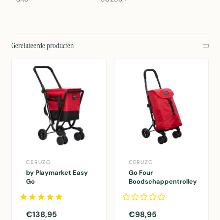
Gerelateerde producten
CERUZO
CERUZO
by Playmarket Easy
Go Four
Go
Boodschappentrolley
Boodschappentrolley
- Rood - 43.5 liter -
- Zwart-Rood
by Playmarket
€138,95
€98,95