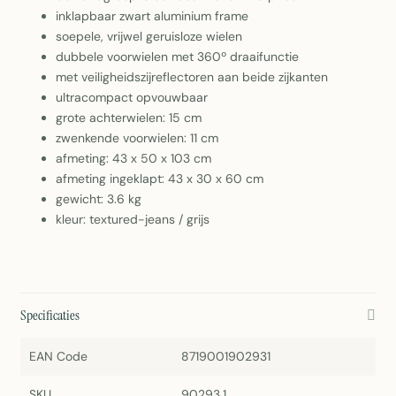
inklapbaar zwart aluminium frame
soepele, vrijwel geruisloze wielen
dubbele voorwielen met 360º draaifunctie
met veiligheidszijreflectoren aan beide zijkanten
ultracompact opvouwbaar
grote achterwielen: 15 cm
zwenkende voorwielen: 11 cm
afmeting: 43 x 50 x 103 cm
afmeting ingeklapt: 43 x 30 x 60 cm
gewicht: 3.6 kg
kleur: textured-jeans / grijs
Specificaties
EAN Code
8719001902931
SKU
90293.1