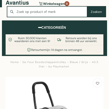
Wasmachine of koelkast nodig? Vergelijk alle prijzen op
Winkelwagen
0
Witgoedaanbod.nl
Zoeken
Zoeken
CATEGORIEËN
Ruim 30.000 klanten
Retours worden bij ons
waarderen ons met een 9!
binnen 48 uur verwerkt.
Retourtermijn: 14 dagen na ontvangst.
Home
/
Go Four Boodschappentrolley - Blauw / Grijs - 43.5
liter - by Playmarket