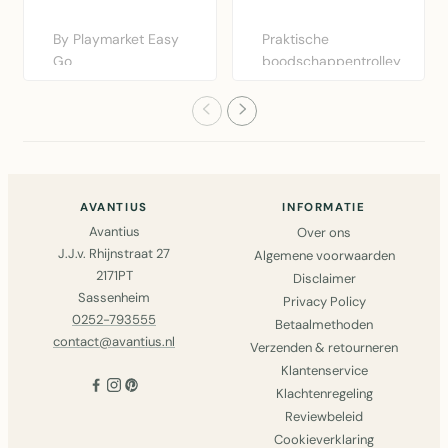
By Playmarket Easy
Praktische
Go
boodschappentrolley
boodschappentrolley
Go Four by
zwart-rood met afn..
Playmarket in rood..
AVANTIUS
INFORMATIE
Avantius
Over ons
J.J.v. Rhijnstraat 27
Algemene voorwaarden
2171PT
Disclaimer
Sassenheim
Privacy Policy
0252-793555
Betaalmethoden
contact@avantius.nl
Verzenden & retourneren
Klantenservice
Klachtenregeling
Reviewbeleid
Cookieverklaring