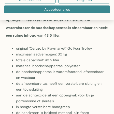
uitduwen als op 2 wielen meetrekken. Het alumium frame
Accepteer alles
is eenvoudig in te klappen zodat je hem compact kan
opbergen in een kast of kofferbak van je auto.
De
waterafstotende boodschappentas is afneembaar en heeft
een ruime inhoud van 43.5 liter.
original "Ceruzo by Playmarket" Go Four Trolley
maximaal laadvermogen: 30 kg
totale capaciteit: 43.5 liter
materiaal boodschappentas: polyester
de boodschappentas is waterafstotend, afneembaar
en wasbaar
de afneembare tas heeft een verstelbare sluiting en
een touwsluiting
aan de achterzijde zit een opbergvak voor bv je
portemonne of sleutels
in hoogte verstelbare handgreep
de handgreep is bekleed met anti-slip foam