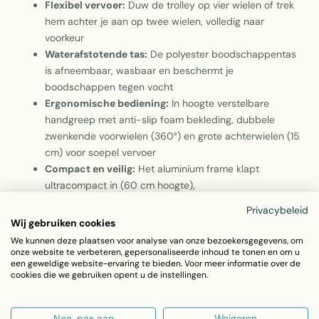
Flexibel vervoer:
Duw de trolley op vier wielen of trek
hem achter je aan op twee wielen, volledig naar
voorkeur
Waterafstotende tas:
De polyester boodschappentas
is afneembaar, wasbaar en beschermt je
boodschappen tegen vocht
Ergonomische bediening:
In hoogte verstelbare
handgreep met anti-slip foam bekleding, dubbele
zwenkende voorwielen (360°) en grote achterwielen (15
cm) voor soepel vervoer
Compact en veilig:
Het aluminium frame klapt
ultracompact in (60 cm hoogte),
veiligheidszijreflectoren aan beide zijden, met handig
Privacybeleid
opbergvak aan de achterzijde
Wij gebruiken cookies
We kunnen deze plaatsen voor analyse van onze bezoekersgegevens, om
Met deze praktische boodschappentrolley neem jij
onze website te verbeteren, gepersonaliseerde inhoud te tonen en om u
een geweldige website-ervaring te bieden. Voor meer informatie over de
gemakkelijk je boodschappen mee naar huis. De trolley
cookies die we gebruiken opent u de instellingen.
heeft dubbel zwenkende voorwielen en is in hoogte
verstelbaar. Je kan hem zowel op 4 wielen voor je
Nee, pas aan
Weigeren