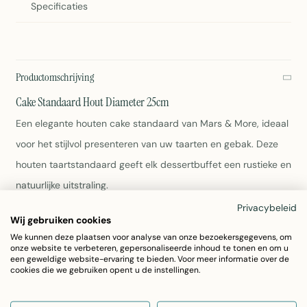
Specificaties
Productomschrijving
Cake Standaard Hout Diameter 25cm
Een elegante houten cake standaard van Mars & More, ideaal
voor het stijlvol presenteren van uw taarten en gebak. Deze
houten taartstandaard geeft elk dessertbuffet een rustieke en
natuurlijke uitstraling.
Privacybeleid
Wij gebruiken cookies
Diameter: 25cm
Afmetingen: 25 x 25 x 10cm
We kunnen deze plaatsen voor analyse van onze bezoekersgegevens, om
onze website te verbeteren, gepersonaliseerde inhoud te tonen en om u
Materiaal: Massief hout
een geweldige website-ervaring te bieden. Voor meer informatie over de
Gewicht: 0,95kg
cookies die we gebruiken opent u de instellingen.
Artikelnummer: ABCPH25
Duurzaam en natuurlijk hout