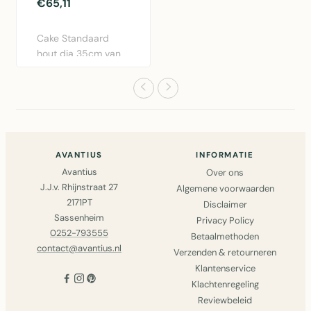
€65,11
Cake Standaard
hout dia 35cm van
Mars & More. Ronde
houten c..
AVANTIUS
INFORMATIE
Avantius
Over ons
J.J.v. Rhijnstraat 27
Algemene voorwaarden
2171PT
Disclaimer
Sassenheim
Privacy Policy
0252-793555
Betaalmethoden
contact@avantius.nl
Verzenden & retourneren
Klantenservice
Klachtenregeling
Reviewbeleid