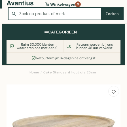
Wasmachine of koelkast nodig? Vergelijk alle prijzen op
Winkelwagen
0
Witgoedaanbod.nl
Zoeken
Zoeken
CATEGORIEËN
Ruim 30.000 klanten
Retours worden bij ons
waarderen ons met een 9!
binnen 48 uur verwerkt.
Retourtermijn: 14 dagen na ontvangst.
Home
/
Cake Standaard hout dia 25cm