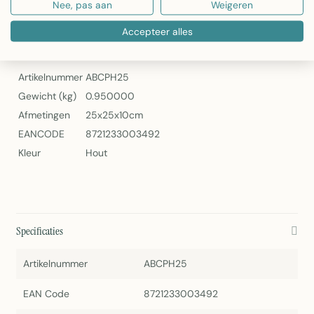
Nee, pas aan
Weigeren
Cake Standaard hout dia 25cm van Mars & More
Accepteer alles
Specificaties
Artikelnummer
ABCPH25
Gewicht (kg)
0.950000
Afmetingen
25x25x10cm
EANCODE
8721233003492
Kleur
Hout
Specificaties
Artikelnummer
ABCPH25
EAN Code
8721233003492