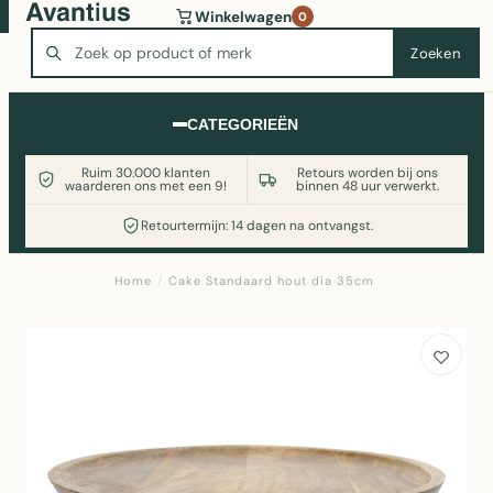
Wasmachine of koelkast nodig? Vergelijk alle prijzen op
Winkelwagen
0
Witgoedaanbod.nl
Zoeken
Zoeken
CATEGORIEËN
Ruim 30.000 klanten
Retours worden bij ons
waarderen ons met een 9!
binnen 48 uur verwerkt.
Retourtermijn: 14 dagen na ontvangst.
Home
/
Cake Standaard hout dia 35cm