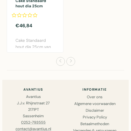
Cake Standaard
hout dia 25cm
€46,84
Cake Standaard
hout dia 25cm van
Mars & More.
Perfecte houte..
AVANTIUS
INFORMATIE
Avantius
Over ons
J.J.v. Rhijnstraat 27
Algemene voorwaarden
2171PT
Disclaimer
Sassenheim
Privacy Policy
0252-793555
Betaalmethoden
contact@avantius.nl
Verzenden & retourneren