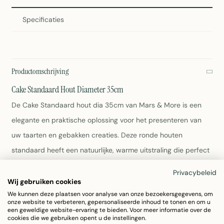
Specificaties
Productomschrijving
Cake Standaard Hout Diameter 35cm
De Cake Standaard hout dia 35cm van Mars & More is een
elegante en praktische oplossing voor het presenteren van
uw taarten en gebakken creaties. Deze ronde houten
standaard heeft een natuurlijke, warme uitstraling die perfect
past in elk interieur.
Privacybeleid
Wij gebruiken cookies
Diameter: 35 cm
We kunnen deze plaatsen voor analyse van onze bezoekersgegevens, om
onze website te verbeteren, gepersonaliseerde inhoud te tonen en om u
Hoogte: 15 cm
een geweldige website-ervaring te bieden. Voor meer informatie over de
Materiaal: Hout
cookies die we gebruiken opent u de instellingen.