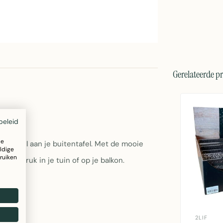
Gerelateerde p
beleid
ze
 en stijl aan je buitentafel. Met de mooie
ldige
ruiken
se indruk in je tuin of op je balkon.
2LIF