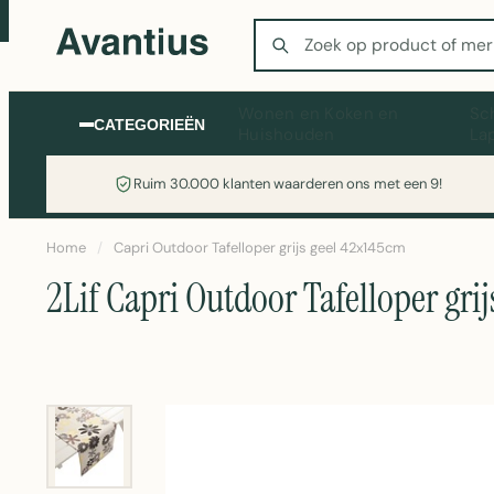
Zoeken
Wonen en Koken en
Sc
CATEGORIEËN
Huishouden
La
Ruim 30.000 klanten waarderen ons met een 9!
Home
/
Capri Outdoor Tafelloper grijs geel 42x145cm
2Lif Capri Outdoor Tafelloper gri