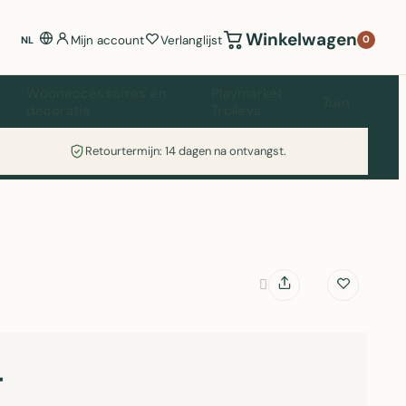
Winkelwagen
Mijn account
Verlanglijst
0
NL
Woonaccessoires en
Playmarket
Tuin
decoratie
Trolleys
Retourtermijn: 14 dagen na ontvangst.
4