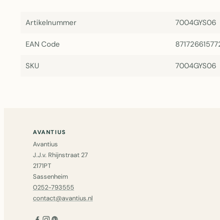
Artikelnummer
7004GYS06
EAN Code
87172661577
SKU
7004GYS06
AVANTIUS
Avantius
J.J.v. Rhijnstraat 27
2171PT
Sassenheim
0252-793555
contact@avantius.nl