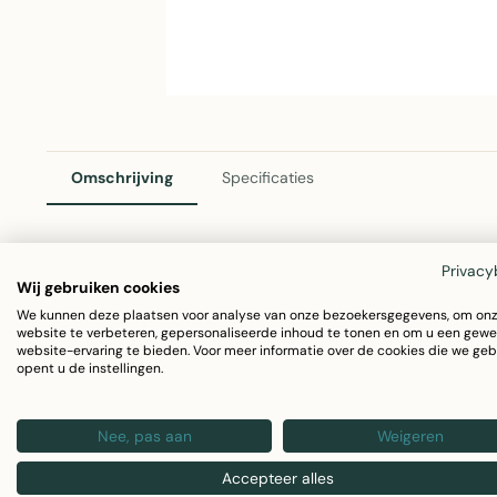
Omschrijving
Specificaties
Privacy
2Lif Capri Outdoor Tafelloper Grijs Geel 42x145cm
Wij gebruiken cookies
We kunnen deze plaatsen voor analyse van onze bezoekersgegevens, om on
De elegante Capri Outdoor Tafelloper van 2Lif brengt kleur
website te verbeteren, gepersonaliseerde inhoud te tonen en om u een gewe
website-ervaring te bieden. Voor meer informatie over de cookies die we geb
combinatie van grijs en geel maken deze tafelloper een fris
opent u de instellingen.
Afmeting: 42x145 cm
Nee, pas aan
Weigeren
Materiaal: Polyester - duurzaam en weerbestendig
Kleur: Grijs-geel
Accepteer alles