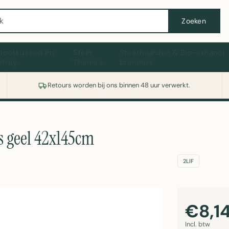
Wasmachine of koelkast nodig? Vergelijk alle prijzen op Witgoedaanbod.nl
Zoeken
hootkussen en
Sfeer
Sfeerhaarden & Bio-ethanol
ptray
Thema's
branders
Retours worden bij ons binnen 48 uur verwerkt.
js geel 42x145cm
2LIF
€8,1
Incl. btw