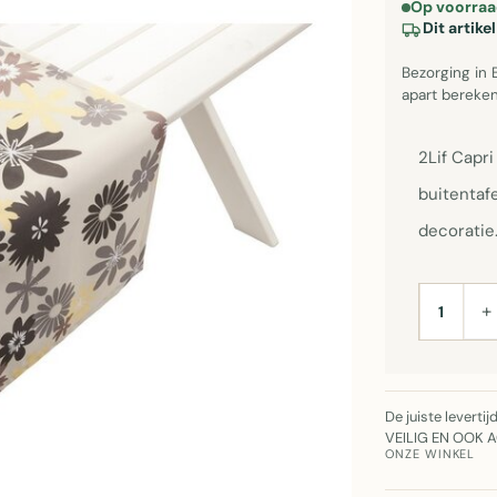
Op voorraa
Dit artik
Bezorging in 
apart bereken
2Lif Capri
buitentafe
decoratie
+
AANTAL
De juiste leverti
VEILIG EN OOK 
ONZE WINKEL