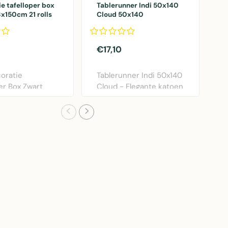
e tafelloper box
Tablerunner Indi 50x140
T
x150cm 21 rolls
Cloud 50x140
A
€17,10
€
coratie
Tablerunner Indi 50x140
T
er Box Zwart
Cloud - Elegante katoen
i
m - Polyester
tafelloper i..
k