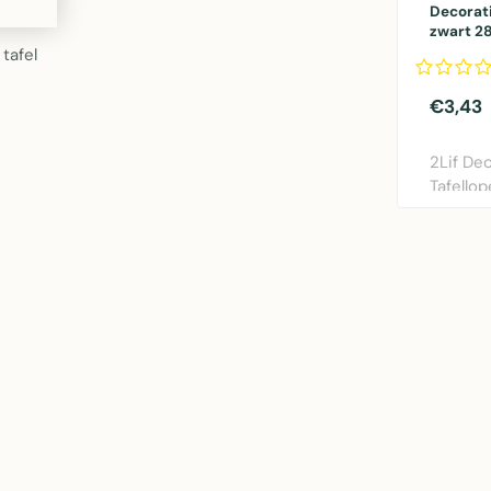
Decorati
zwart 28
tafel
€3,43
2Lif De
Tafellop
28x150c
taf..