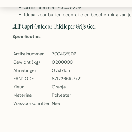
Gewicht: 200 gram
Artikelnummer: 7004GYS06
Ideaal voor buiten decoratie en bescherming van je 
2Lif Capri Outdoor Tafelloper Grijs Geel
Specificaties
Artikelnummer
7004GYS06
Gewicht (kg)
0.200000
Afmetingen
0.7x1x1cm
EANCODE
8717266157721
Kleur
Oranje
Materiaal
Polyester
Wasvoorschriften
Nee