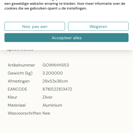
Materiaal: Aluminium
een geweldige website-ervaring te bieden. Voor meer informatie over de
cookies die we gebruiken opent u de instellingen.
Kleur: Zilver
Artikelnummer: GOWKHHS53
Ideaal voor flessen tot 75cl
Nee, pas aan
Weigeren
Eenvoudig schoon te maken
Accepteer alles
Mars & More Champagne Koeler Hert in Zilver
Specificaties
Artikelnummer
GOWKHHS53
Gewicht (kg)
3.200000
Afmetingen
29x53x36cm
EANCODE
8716522103472
Kleur
Zilver
Materiaal
Aluminium
Wasvoorschriften
Nee