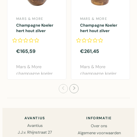
MARS & MORE
MARS & MORE
Champagne Koeler
Champagne Koeler
hert hout zilver
hert hout zilver
18x45x29cm
30x42x26cm
€165,59
€261,45
Mars & More
Mars & More
champagne koeler
champagne koeler
hert in zilver -
hert in zilver
aluminium desi..
aluminium. Elega..
AVANTIUS
INFORMATIE
Avantius
Over ons
J.J.v. Rhijnstraat 27
Algemene voorwaarden