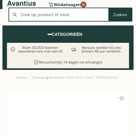
Wasmachine of koelkast nodig? Vergelijk alle prijzen op
Winkelwagen
0
Witgoedaanbod.nl
Zoeken
Zoeken
CATEGORIEËN
Ruim 30.000 klanten
Retours worden bij ons
waarderen ons met een 9!
binnen 48 uur verwerkt.
Retourtermijn: 14 dagen na ontvangst.
Home
/
Champagne Koeler hert hout zilver 29x53x37cm