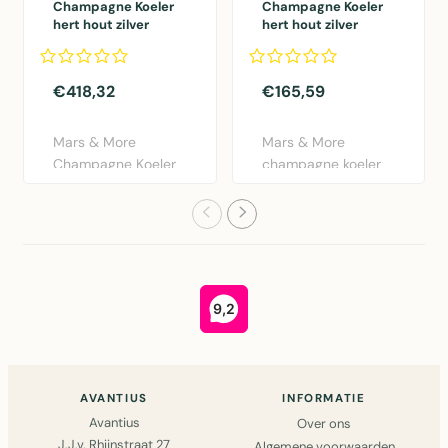
Champagne Koeler
Champagne Koeler
hert hout zilver
hert hout zilver
29x53x37cm
18x45x29cm
€418,32
€165,59
Mars & More
Mars & More
Champagne Koeler
champagne koeler
Hert in Zilver -
hert in zilver -
Elegant alumin..
aluminium desi..
AVANTIUS
INFORMATIE
Avantius
Over ons
J.J.v. Rhijnstraat 27
Algemene voorwaarden