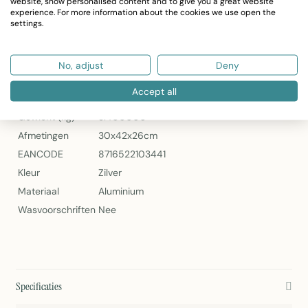
website, show personalised content and to give you a great website
experience. For more information about the cookies we use open the
Perfecte aanvulling op uw tafelschikking
settings.
Mars & More Champagne Koeler Hert – Zilver Aluminium
Specificaties
No, adjust
Deny
Accept all
Artikelnummer
GOWKHHS42
Gewicht (kg)
3.400000
Afmetingen
30x42x26cm
EANCODE
8716522103441
Kleur
Zilver
Materiaal
Aluminium
Wasvoorschriften
Nee
Specificaties