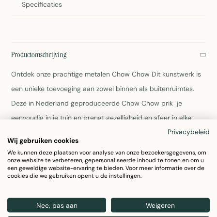
Specificaties
Productomschrijving
Ontdek onze prachtige metalen Chow Chow Dit kunstwerk is
een unieke toevoeging aan zowel binnen als buitenruimtes.
Deze in Nederland geproduceerde Chow Chow prik je
eenvoudig in je tuin en brengt gezelligheid en sfeer in elke
Privacybeleid
ruimte. Materiaaleigenschappen Cortenstaal Onze metalen
Wij gebruiken cookies
dieren worden gemaakt van het weervaste cortenstaal, dit
We kunnen deze plaatsen voor analyse van onze bezoekersgegevens, om
onze website te verbeteren, gepersonaliseerde inhoud te tonen en om u
materiaal zal door weersinvloeden na verloop van tijd een
een geweldige website-ervaring te bieden. Voor meer informatie over de
cookies die we gebruiken opent u de instellingen.
karakteristieke roestbruine kleur krijgen door de oxidehuid die
zich vormt. Deze oxidehuid beschermt het dieperliggende
materiaal het hele jaar door. Zo blijft deze metalen Chow
Nee, pas aan
Weigeren