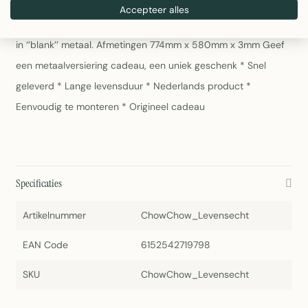
Chow jarenlang beschermd. Net als alle andere cortenstalen
Accepteer alles
decoraties die wij leveren, wordt deze metalen hond geleverd
in ‘’blank’’ metaal. Afmetingen 774mm x 580mm x 3mm Geef
een metaalversiering cadeau, een uniek geschenk * Snel
geleverd * Lange levensduur * Nederlands product *
Eenvoudig te monteren * Origineel cadeau
Specificaties
Artikelnummer
ChowChow_Levensecht
EAN Code
6152542719798
SKU
ChowChow_Levensecht