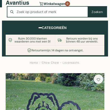
Wasmachine of koelkast nodig? Vergelijk alle prijzen op
Winkelwagen
0
Witgoedaanbod.nl
Zoeken
Zoeken
CATEGORIEËN
Ruim 30.000 klanten
Retours worden bij ons
waarderen ons met een 9!
binnen 48 uur verwerkt.
Retourtermijn: 14 dagen na ontvangst.
Home
/
Chow Chow - Levensecht