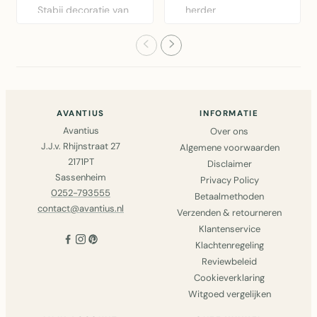
Stabij decoratie van
herder
cortenstaal –
wanddecoratie van
levensecht..
cortenstaal, 256x3..
AVANTIUS
INFORMATIE
Avantius
Over ons
J.J.v. Rhijnstraat 27
Algemene voorwaarden
2171PT
Disclaimer
Sassenheim
Privacy Policy
0252-793555
Betaalmethoden
contact@avantius.nl
Verzenden & retourneren
Klantenservice
Klachtenregeling
Reviewbeleid
Cookieverklaring
Witgoed vergelijken