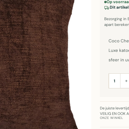
Op voorraa
Dit artik
Bezorging in 
apart bereken
Coco Chen
Luxe kato
sfeer in u
+
AANTAL
De juiste leverti
VEILIG EN OOK 
ONZE WINKEL