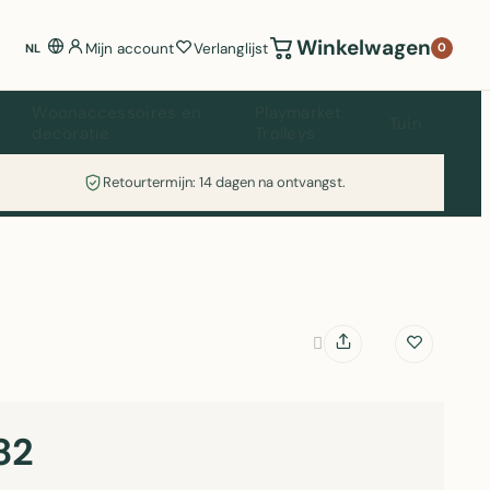
Winkelwagen
Mijn account
Verlanglijst
0
NL
Woonaccessoires en
Playmarket
Tuin
decoratie
Trolleys
Retourtermijn: 14 dagen na ontvangst.
82