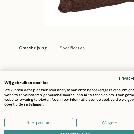
Omschrijving
Specificaties
Coco Chenille Sierkussen Bruin
Privacy
Wij gebruiken cookies
Dit elegante sierkussen van Linen & More voegt warmte e
We kunnen deze plaatsen voor analyse van onze bezoekersgegevens, om on
website te verbeteren, gepersonaliseerde inhoud te tonen en om u een gewe
zachte chenille oppervlak in rustig bruin zorgt het voor e
website-ervaring te bieden. Voor meer informatie over de cookies die we geb
opent u de instellingen.
bank, bed of stoel.
Nee, pas aan
Weigeren
Afmetingen: 45x45cm
Materiaal: 100% katoen met chenille textuur
Accepteer alles