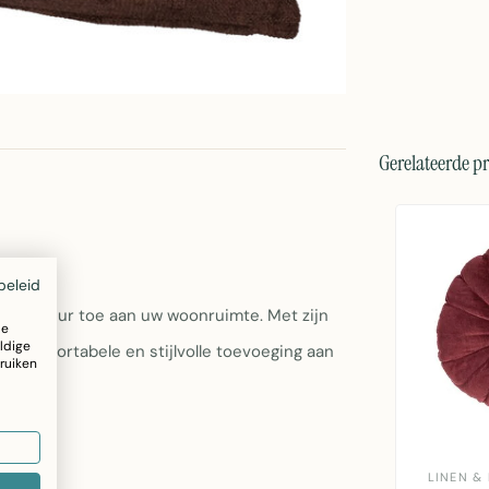
Gerelateerde p
beleid
n textuur toe aan uw woonruimte. Met zijn
ze
ldige
en comfortabele en stijlvolle toevoeging aan
ruiken
LINEN &