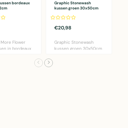
kussen bordeaux
Graphic Stonewash
k
12cm
kussen groen 30x50cm
o
€20,98
€
 More Flower
Graphic Stonewash
M
sen in bordeaux
kussen groen 30x50cm
s
ameter 40..
van Linen & More. Lux..
o