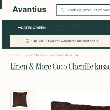
Zoeken
Wonen en Koken en
Sc
CATEGORIEËN
Huishouden
La
Ruim 30.000 klanten waarderen ons met een 9!
Home
/
Coco Chenille kussen bruin 45x45cm
Linen & More Coco Chenille kuss