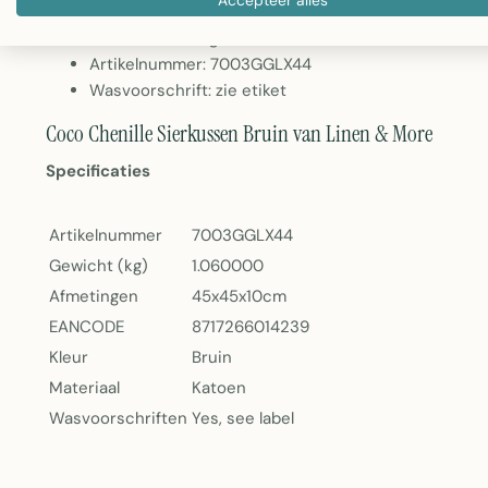
Kleur: Bruin
Gewicht: 1.060kg
Artikelnummer: 7003GGLX44
Wasvoorschrift: zie etiket
Coco Chenille Sierkussen Bruin van Linen & More
Specificaties
Artikelnummer
7003GGLX44
Gewicht (kg)
1.060000
Afmetingen
45x45x10cm
EANCODE
8717266014239
Kleur
Bruin
Materiaal
Katoen
Wasvoorschriften
Yes, see label