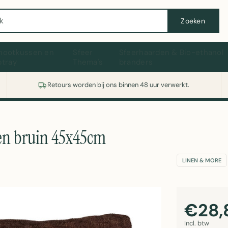
Wasmachine of koelkast nodig? Vergelijk alle prijzen op Witgoedaanbod.nl
Zoeken
hootkussen en
Sfeer
Sfeerhaarden & Bio-ethanol
ptray
Thema's
branders
Retours worden bij ons binnen 48 uur verwerkt.
en bruin 45x45cm
LINEN & MORE
€28,
Incl. btw