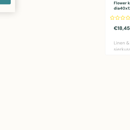
Flower 
dia40x
€18,45
Linen &
sierkus
rood. Di