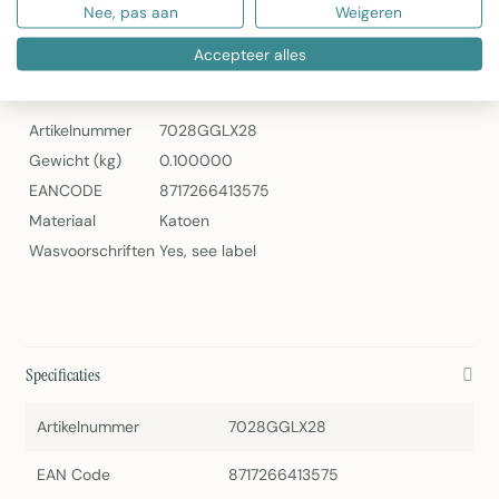
Nee, pas aan
Weigeren
Coco Chenille Kussen Groen 30x50cm – Linen & More
Accepteer alles
Specificaties
Artikelnummer
7028GGLX28
Gewicht (kg)
0.100000
EANCODE
8717266413575
Materiaal
Katoen
Wasvoorschriften
Yes, see label
Specificaties
Artikelnummer
7028GGLX28
EAN Code
8717266413575