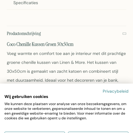
Specificaties
Productomschrijving
Coco Chenille Kussen Groen 30x50cm
Voeg warmte en comfort toe aan je interieur met dit prachtige
groene chenille kussen van Linen & More. Het kussen van
30x50cm is gemaakt van zacht katoen en combineert stijl
met duurzaamheid. Ideaal voor het decoreren van je bank,
bed of fauteuil.
Privacybeleid
Wij gebruiken cookies
We kunnen deze plaatsen voor analyse van onze bezoekersgegevens, om
Afmeting: 30x50cm
onze website te verbeteren, gepersonaliseerde inhoud te tonen en om u
Materiaal: Katoen chenille
een geweldige website-ervaring te bieden. Voor meer informatie over de
Kleur: Groen
cookies die we gebruiken opent u de instellingen.
Artikelnummer: 7028GGLX28
Eenvoudig wasbaar volgens labeletiket