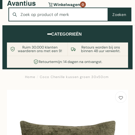
Wasmachine of koelkast nodig? Vergelijk alle prijzen op
Winkelwagen
0
Witgoedaanbod.nl
Zoeken
Zoeken
CATEGORIEËN
Ruim 30.000 klanten
Retours worden bij ons
waarderen ons met een 9!
binnen 48 uur verwerkt.
Retourtermijn: 14 dagen na ontvangst.
Home
/
Coco Chenille kussen groen 30x50cm