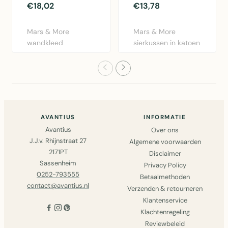
€18,02
€13,78
Mars & More
Mars & More
wandkleed
sierkussen in katoen
gevlochten
met St. Tropez
palmblad in
design. 35x4..
driehoekige vor..
AVANTIUS
INFORMATIE
Avantius
Over ons
J.J.v. Rhijnstraat 27
Algemene voorwaarden
2171PT
Disclaimer
Sassenheim
Privacy Policy
0252-793555
Betaalmethoden
contact@avantius.nl
Verzenden & retourneren
Klantenservice
Klachtenregeling
Reviewbeleid