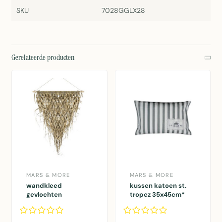
SKU
7028GGLX28
Gerelateerde producten
MARS & MORE
MARS & MORE
wandkleed
kussen katoen st.
gevlochten
tropez 35x45cm*
palmblad driehoek
75cm aan stok*