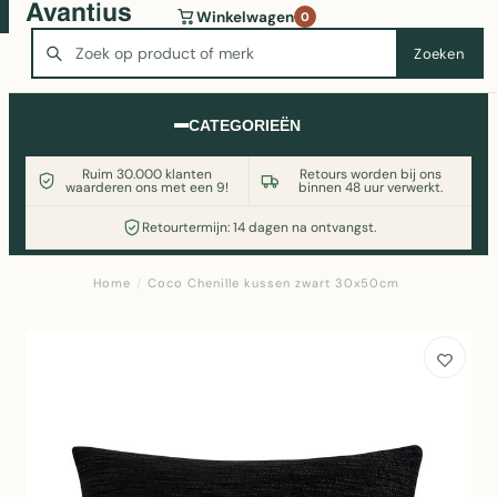
Wasmachine of koelkast nodig? Vergelijk alle prijzen op
Winkelwagen
0
Witgoedaanbod.nl
Zoeken
Zoeken
CATEGORIEËN
Ruim 30.000 klanten
Retours worden bij ons
waarderen ons met een 9!
binnen 48 uur verwerkt.
Retourtermijn: 14 dagen na ontvangst.
Home
/
Coco Chenille kussen zwart 30x50cm