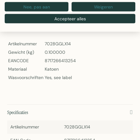
Wasbaar volgens label
Nee, pas aan
Weigeren
Linen & More Coco Chenille Kussen Zwart 30x50cm
Accepteer alles
Specificaties
Artikelnummer
7028GGLX14
Gewicht (kg)
0.100000
EANCODE
8717266413254
Materiaal
Katoen
Wasvoorschriften
Yes, see label
Specificaties
Artikelnummer
7028GGLX14