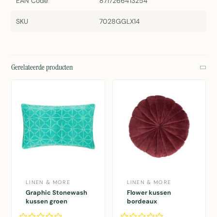
EAN Code
8717266413254
SKU
7028GGLX14
Gerelateerde producten
LINEN & MORE
LINEN & MORE
Graphic Stonewash
Flower kussen
kussen groen
bordeaux
30x50cm
dia40x12cm