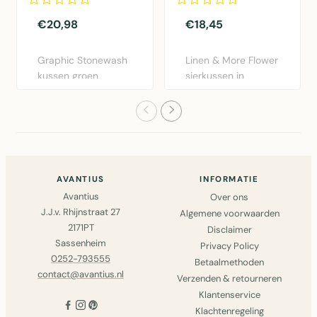
€20,98
€18,45
Graphic Stonewash
Linen & More Flower
kussen groen
sierkussen in
30x50cm van Linen
bordeaux rood.
& More. Lux..
Diameter 40..
AVANTIUS
INFORMATIE
Avantius
Over ons
J.J.v. Rhijnstraat 27
Algemene voorwaarden
2171PT
Disclaimer
Sassenheim
Privacy Policy
0252-793555
Betaalmethoden
contact@avantius.nl
Verzenden & retourneren
Klantenservice
Klachtenregeling