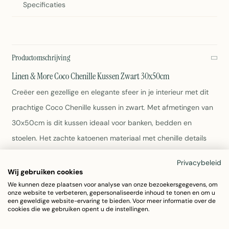
Specificaties
Productomschrijving
Linen & More Coco Chenille Kussen Zwart 30x50cm
Creëer een gezellige en elegante sfeer in je interieur met dit
prachtige Coco Chenille kussen in zwart. Met afmetingen van
30x50cm is dit kussen ideaal voor banken, bedden en
stoelen. Het zachte katoenen materiaal met chenille details
biedt comfort en stijl.
Privacybeleid
Wij gebruiken cookies
Afmetingen: 30x50cm
We kunnen deze plaatsen voor analyse van onze bezoekersgegevens, om
Materiaal: Katoen
onze website te verbeteren, gepersonaliseerde inhoud te tonen en om u
een geweldige website-ervaring te bieden. Voor meer informatie over de
Kleur: Zwart
cookies die we gebruiken opent u de instellingen.
Gewicht: 100g
Artikelnummer: 7028GGLX14