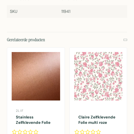
SKU
11941
Gerelateerde producten
2LIF
Stainless
Claire Zelfklevende
Zelfklevende Folie
Folie multi roze
Mini rol koper
45cmx2mtr
45cmx1,5mtr