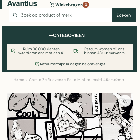
Wasmachine of koelkast nodig? Vergelijk alle prijzen op
Winkelwagen
0
Witgoedaanbod.nl
Zoeken
Zoeken
CATEGORIEËN
Ruim 30.000 klanten
Retours worden bij ons
waarderen ons met een 9!
binnen 48 uur verwerkt.
Retourtermijn: 14 dagen na ontvangst.
Home
/
Comic Zelfklevende Folie Mini rol multi 45cmx2mtr