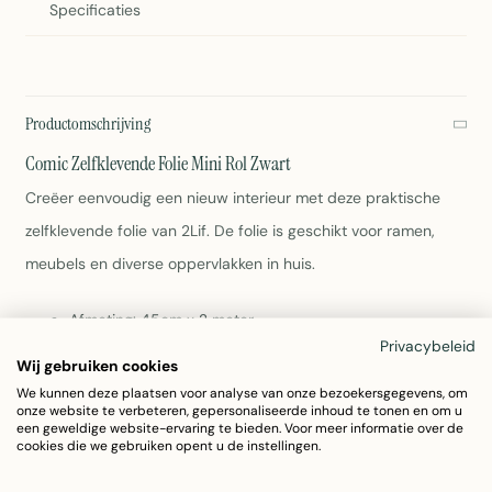
Specificaties
Productomschrijving
Comic Zelfklevende Folie Mini Rol Zwart
Creëer eenvoudig een nieuw interieur met deze praktische
zelfklevende folie van 2Lif. De folie is geschikt voor ramen,
meubels en diverse oppervlakken in huis.
Afmeting: 45cm x 2 meter
Kleur: Zwart
Privacybeleid
Wij gebruiken cookies
Materiaal: Duurzaam PVC
We kunnen deze plaatsen voor analyse van onze bezoekersgegevens, om
Zelfklevend en herpositioneerbaar
onze website te verbeteren, gepersonaliseerde inhoud te tonen en om u
Onderhoudsarm - afnemen met vochtige doek
een geweldige website-ervaring te bieden. Voor meer informatie over de
Gewicht: 183 gram
cookies die we gebruiken opent u de instellingen.
2Lif Comic Zelfklevende Folie Mini Rol — Zwart PVC