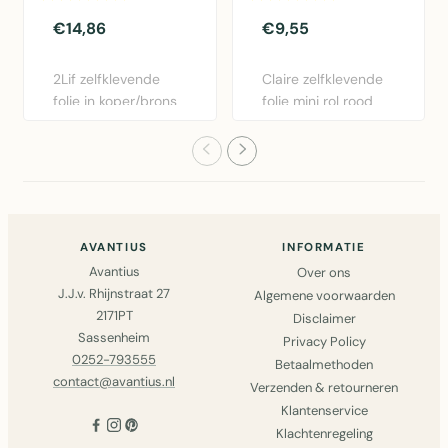
€14,86
€9,55
2Lif zelfklevende
Claire zelfklevende
folie in koper/brons
folie mini rol rood
- 45cm x 1,5m.
45cm x 2m.
Gemakk..
Eenvoudig..
AVANTIUS
INFORMATIE
Avantius
Over ons
J.J.v. Rhijnstraat 27
Algemene voorwaarden
2171PT
Disclaimer
Sassenheim
Privacy Policy
0252-793555
Betaalmethoden
contact@avantius.nl
Verzenden & retourneren
Klantenservice
Klachtenregeling