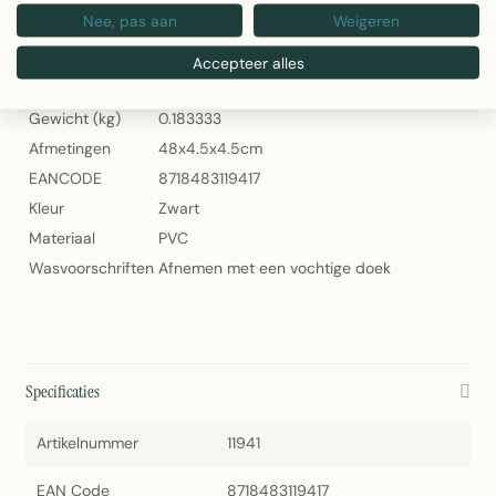
Nee, pas aan
Weigeren
Specificaties
Accepteer alles
Artikelnummer
11941
Gewicht (kg)
0.183333
Afmetingen
48x4.5x4.5cm
EANCODE
8718483119417
Kleur
Zwart
Materiaal
PVC
Wasvoorschriften
Afnemen met een vochtige doek
Specificaties
Artikelnummer
11941
EAN Code
8718483119417