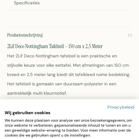
Specificaties
Productomschrijving
2Lif Deco Nottingham Tafelzeil – 150 cm x 2,5 Meter
Het 2Lif Deco Nottingham tafelzeil is een praktische en
stijlvolle keuze voor elke eettafel. Met afmetingen van 150 cm
breed en 2,5 meter lang biedt dit tafelkleed ruime bedekking.
Het tafelzeil is gemaakt van duurzaam polyester in een
aantrekkelijk multi kleurmotief.
Privacybeleid
Afmetingen: 150 cm x 2,5 meter
Wij gebruiken cookies
Materiaal: Polyester
We kunnen deze plaatsen voor analyse van onze bezoekersgegevens, om
Kleur: Multi
onze website te verbeteren, gepersonaliseerde inhoud te tonen en om u
Gewicht: 280 gram
een geweldige website-ervaring te bieden. Voor meer informatie over de
cookies die we gebruiken opent u de instellingen.
Onderhoud: Eenvoudig afnemen met een vochtige doek