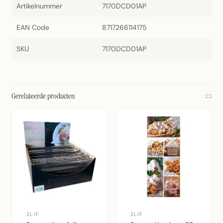
Artikelnummer
7170DCD01AP
EAN Code
8717266114175
SKU
7170DCD01AP
Gerelateerde producten
2LIF
2LIF