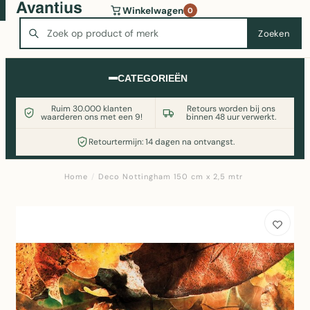
Wasmachine of koelkast nodig? Vergelijk alle prijzen op
Winkelwagen
0
Witgoedaanbod.nl
Zoeken
Zoeken
CATEGORIEËN
Ruim 30.000 klanten
Retours worden bij ons
waarderen ons met een 9!
binnen 48 uur verwerkt.
Retourtermijn: 14 dagen na ontvangst.
Home
/
Deco Nottingham 150 cm x 2,5 mtr