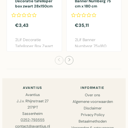
Decoratie tafelloper
Banner Nurnberg 75
box zwart 28x150cm
cm x 180 cm
21 rolls
€3,43
€35,11
2Lif Decoratie
2Lif Banner
Tafelloper Box Zwart
Nurnberg 75x180
28x150cm -
cm in multi
Polyester taf..
polyester. Elegante ..
AVANTIUS
INFORMATIE
Avantius
Over ons
J.J.v. Rhijnstraat 27
Algemene voorwaarden
2171PT
Disclaimer
Sassenheim
Privacy Policy
0252-793555
Betaalmethoden
contact@avantius.nl
Verzenden & retourneren