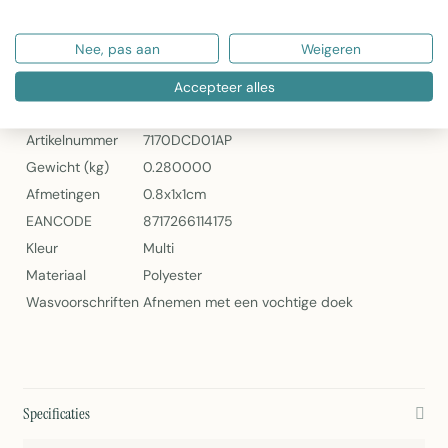
Artikelnummer: 7170DCD01AP
Nee, pas aan
Weigeren
2Lif Deco Nottingham Tafelzeil – 150 cm x 2,5 Meter
Specificaties
Accepteer alles
Artikelnummer
7170DCD01AP
Gewicht (kg)
0.280000
Afmetingen
0.8x1x1cm
EANCODE
8717266114175
Kleur
Multi
Materiaal
Polyester
Wasvoorschriften
Afnemen met een vochtige doek
Specificaties