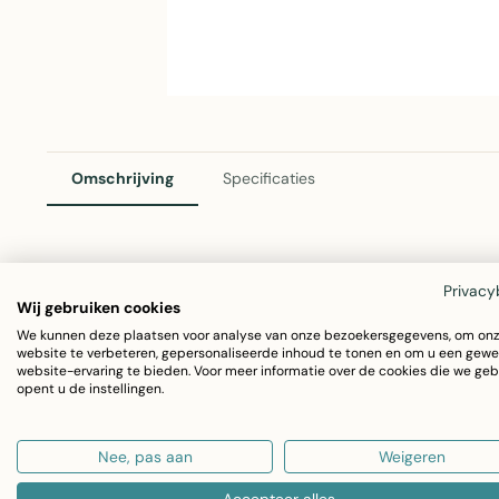
Omschrijving
Specificaties
2Lif Deco Polka Decoratieve Raamfolie Paurs
Privacy
Wij gebruiken cookies
De Deco Polka is een stijlvolle decoratieve folie van 2Lif
We kunnen deze plaatsen voor analyse van onze bezoekersgegevens, om on
website te verbeteren, gepersonaliseerde inhoud te tonen en om u een gewe
Deze raamfolie is perfect voor het decoreren van ramen,
website-ervaring te bieden. Voor meer informatie over de cookies die we geb
opent u de instellingen.
oppervlakken in huis. Het polyester materiaal is duurzaam
Nee, pas aan
Weigeren
Afmeting: 150 cm x 2,5 meter
Kleur: Paurs met polka dots motief
Accepteer alles