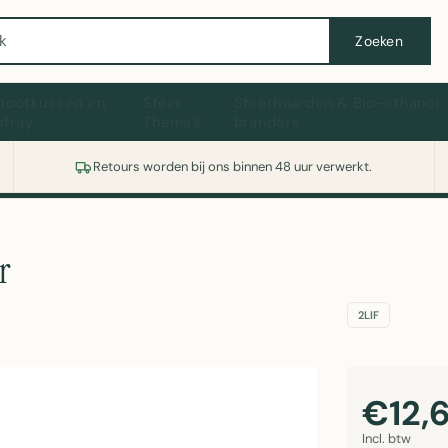
Wasmachine of koelkast nodig? Vergelijk alle prijzen op Witgoedaanbod.nl
Zoeken
hootkussen en
Sfeer
Sfeerhaarden & Bio-ethanol
ptray
Thema's
branders
Retours worden bij ons binnen 48 uur verwerkt.
r
2LIF
€12,
Incl. btw