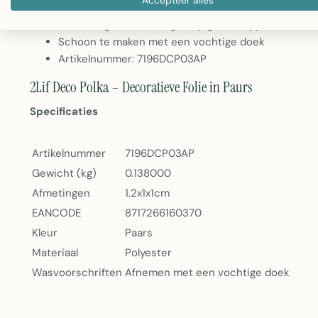
Materiaal: Polyester
Eenvoudig aan te brengen op gladde oppervlakken
Schoon te maken met een vochtige doek
Artikelnummer: 7196DCP03AP
2Lif Deco Polka – Decoratieve Folie in Paurs
Specificaties
Artikelnummer
7196DCP03AP
Gewicht (kg)
0.138000
Afmetingen
1.2x1x1cm
EANCODE
8717266160370
Kleur
Paars
Materiaal
Polyester
Wasvoorschriften
Afnemen met een vochtige doek