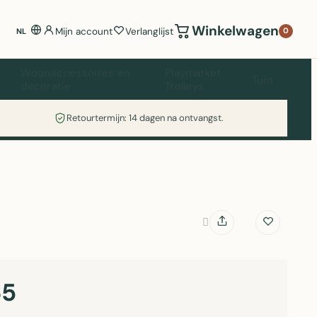
Winkelwagen
Mijn account
Verlanglijst
0
NL
Woonaccessoires en
Playmarket
Tuin
decoratie
Trolleys
Retourtermijn: 14 dagen na ontvangst.
65