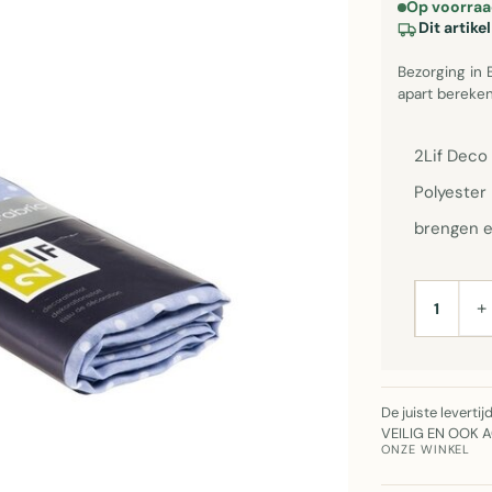
Op voorraa
Dit artik
Bezorging in 
apart bereken
2Lif Deco 
Polyester 
brengen e
+
AANTAL
De juiste leverti
VEILIG EN OOK 
ONZE WINKEL