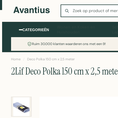
Zoeken
Wonen en Koken en
Sc
CATEGORIEËN
Huishouden
La
Ruim 30.000 klanten waarderen ons met een 9!
Home
/
Deco Polka 150 cm x 2,5 meter
2Lif Deco Polka 150 cm x 2,5 mete