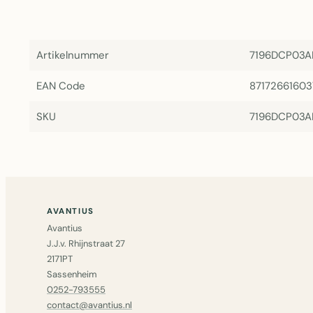
Artikelnummer
7196DCP03A
EAN Code
8717266160
SKU
7196DCP03A
AVANTIUS
Avantius
J.J.v. Rhijnstraat 27
2171PT
Sassenheim
0252-793555
contact@avantius.nl