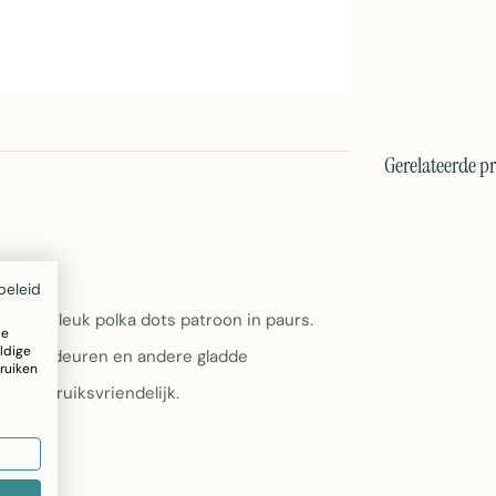
Gerelateerde p
beleid
 met een leuk polka dots patroon in paurs.
ze
ldige
 glazen deuren en andere gladde
ruiken
 en gebruiksvriendelijk.